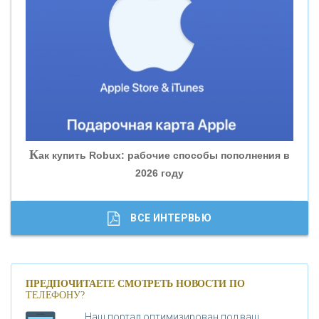
«ВНЕШПРОМБАНК»
«БАНК ЮГРА»
«БАНК ГЛОБЭКС»
«СОВКОМБАНК»
К
ак купить Robux: рабочие способы пополнения в
2026 году
«ТРАСТ»
«ГАЗПРОМБАНК»
ВСЕ ИНТЕРВЬЮ
«МОСКОВСКИЙ КРЕДИТНЫЙ БАНК»
ПРЕДПОЧИТАЕТЕ СМОТРЕТЬ НОВОСТИ ПО
ТЕЛЕФОНУ?
«АБСОЛЮТ БАНК»
Наш портал оптимизирован под ваш