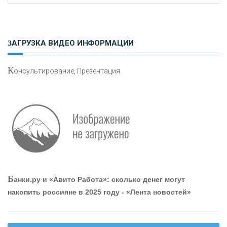
Н
етворкинг для предпринимателей
ЗАГРУЗКА ВИДЕО ИНФОРМАЦИИ
К
онсультирование, Презентация
О
шибки при покупке подержанного авто
Р
абота мечты. Что банки делают для того, чтобы
Б
анки.ру и «Авито Работа»: сколько денег могут
привлечь и удержать персонал - «Интервью»
накопить россияне в 2025 году - «Лента новостей»