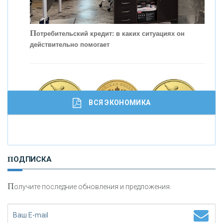
П
отребительский кредит: в каких ситуациях он
действительно помогает
С
корость - один из главных трендов в
кредитовании бизнеса - «Интервью»
ВСЯ ЭКОНОМИКА
И
нвестиционные золотые монеты как средство
ПОДПИСКА
сохранения и увеличения капитала
П
олучите последние обновления и предложения.