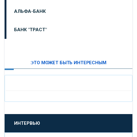
АЛЬФА-БАНК
БАНК "ТРАСТ"
ВТБ24
ЭТО МОЖЕТ БЫТЬ ИНТЕРЕСНЫМ
«МОСКОВСКИЙ ИНДУСТРИАЛЬНЫЙ БАНК»
«ПАО МОСОБЛБАНК»
«БАНК САНКТ-ПЕТЕРБУРГ»
«ПРОМСВЯЗЬБАНК»
ИНТЕРВЬЮ