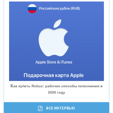
«НОВИКОМБАНК»
«СМП БАНК»
«ВНЕШПРОМБАНК»
«БАНК ЮГРА»
«БАНК ГЛОБЭКС»
«СОВКОМБАНК»
К
ак купить Robux: рабочие способы пополнения в
2026 году
«ТРАСТ»
«ГАЗПРОМБАНК»
ВСЕ ИНТЕРВЬЮ