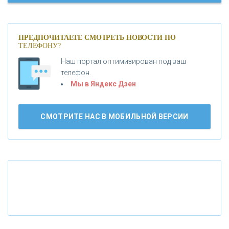
«МОСКОВСКИЙ КРЕДИТНЫЙ БАНК»
ПРЕДПОЧИТАЕТЕ СМОТРЕТЬ НОВОСТИ ПО
ТЕЛЕФОНУ?
«АБСОЛЮТ БАНК»
Наш портал оптимизирован под ваш
телефон.
Б
«БАНК ВОЗРОЖДЕНИЕ»
анки.ру обновил логотип впервые за 19 лет -
Мы в Яндекс Дзен
«Лента новостей»
АО «КРЕДИТ ЕВРОПА БАНК»
СМОТРИТЕ НАС В МОБИЛЬНОЙ ВЕРСИИ
«ТАТФОНДБАНК»
«РОССИЙСКИЙ КАПИТАЛ»
«НАЦИОНАЛЬНЫЙ КЛИРИНГОВЫЙ ЦЕНТР»