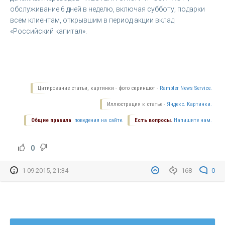
обслуживание 6 дней в неделю, включая субботу; подарки
всем клиентам, открывшим в период акции вклад
«Российский капитал».
Цитирование статьи, картинки - фото скриншот -
Rambler News Service.
Иллюстрация к статье -
Яндекс. Картинки.
Общие правила
поведения на сайте.
Есть вопросы.
Напишите нам.
0
1-09-2015, 21:34
168
0