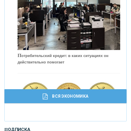
П
отребительский кредит: в каких ситуациях он
действительно помогает
С
корость - один из главных трендов в
кредитовании бизнеса - «Интервью»
ВСЯ ЭКОНОМИКА
И
нвестиционные золотые монеты как средство
ПОДПИСКА
сохранения и увеличения капитала