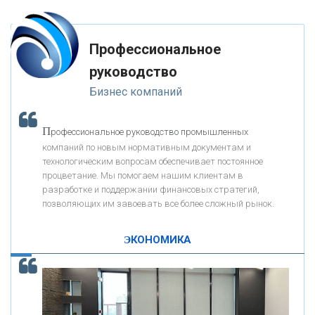
«ФК ОТКРЫТИЕ»
Профессиональное
«ЗАПСИБКОМБАНК»
руководство
Бизнес компаний
«РОСЕВРОБАНК»
П
рофессиональное руководство промышленных
«ПРЕСС-СЛУЖБА ВТБ24»
компаний по новым нормативным документам и
технологическим вопросам обеспечивает постоянное
процветание. Мы помогаем нашим клиентам в
«АВТОГРАДБАНК»
разработке и поддержании финансовых стратегий,
позволяющих им завоевать все более сложный рынок.
К
ак Система быстрых платежей за пять лет
«ПРОМРЕГИОНБАНК»
изменила финансовый рынок - «Интервью»
ЭКОНОМИКА
ОНАС
КОНТАКТЫ