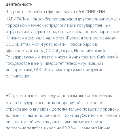
деятельности.
З
а десять лет работы филиал Банка «РОССИЙСКИЙ
КАПИТАЛ» в Новосибирске завоевал доверие значимых для
города коммерческих предприятий и государственных
структур и стал для них надежным финансовым партнером.
Клиентами филиала являются «Русская сеть магазинов»,
ООО «Витта», РСК «Губернская», Новосибирский
аффинажный завод, ООО «Церера», Новосибирский
Государственный педагогический университет, Сибирский
государственный университет телекоммуникаций и
информатики, ООО «Катализатор» и многие другие
организации.
«Т
о, что в нынешнем году основным акционером банка
стала Государственная корпорация «Агентство по
страхованию вкладов», дополнительно повысило уровень
доверия к нам новосибирцев. Об этом убедительно говорят
цифры: так, объем вкладов в филиале менее чем за
последние полгода вырос на 63,8 %», — говорит Ирина