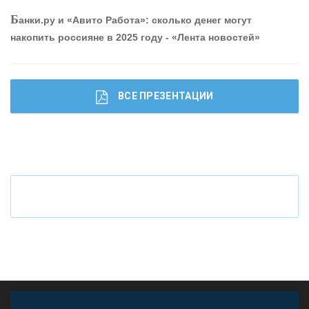
Р
абота мечты. Что банки делают для того, чтобы
Б
анки.ру и «Авито Работа»: сколько денег могут
привлечь и удержать персонал - «Интервью»
накопить россияне в 2025 году - «Лента новостей»
ВСЕ ПРЕЗЕНТАЦИИ
Ч
то будет с наличными деньгами при цифровом
рубле