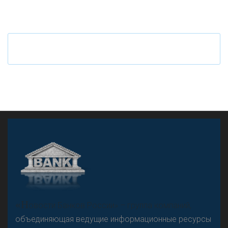
Ч
то будет с наличными деньгами при цифровом
рубле
А
двокат it
«Н
овости Банков России» – группа компаний,
объединяющая ведущие информационные ресурсы