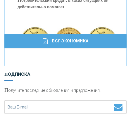
П
отребительский кредит: в каких ситуациях он
действительно помогает
С
корость - один из главных трендов в
кредитовании бизнеса - «Интервью»
ВСЯ ЭКОНОМИКА
И
нвестиционные золотые монеты как средство
ПОДПИСКА
сохранения и увеличения капитала
П
олучите последние обновления и предложения.