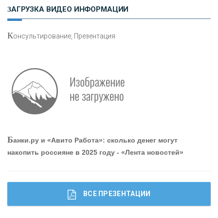
Н
етворкинг для предпринимателей
ЗАГРУЗКА ВИДЕО ИНФОРМАЦИИ
К
онсультирование, Презентация
О
шибки при покупке подержанного авто
Р
абота мечты. Что банки делают для того, чтобы
Б
анки.ру и «Авито Работа»: сколько денег могут
привлечь и удержать персонал - «Интервью»
накопить россияне в 2025 году - «Лента новостей»
ВСЕ ПРЕЗЕНТАЦИИ