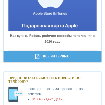
«БАНК ГЛОБЭКС»
«СОВКОМБАНК»
К
ак купить Robux: рабочие способы пополнения в
2026 году
«ТРАСТ»
«ГАЗПРОМБАНК»
ВСЕ ИНТЕРВЬЮ
«МОСКОВСКИЙ КРЕДИТНЫЙ БАНК»
ПРЕДПОЧИТАЕТЕ СМОТРЕТЬ НОВОСТИ ПО
ТЕЛЕФОНУ?
«АБСОЛЮТ БАНК»
Наш портал оптимизирован под ваш
телефон.
Б
«БАНК ВОЗРОЖДЕНИЕ»
анки.ру обновил логотип впервые за 19 лет -
Мы в Яндекс Дзен
«Лента новостей»