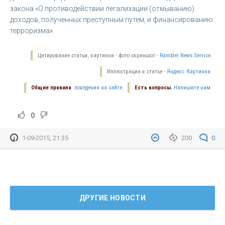
закона «О противодействии легализации (отмыванию)
доходов, полученных преступным путем, и финансированию
терроризма».
Цитирование статьи, картинки - фото скриншот -
Rambler News Service.
Иллюстрация к статье -
Яндекс. Картинки.
Общие правила
поведения на сайте.
Есть вопросы.
Напишите нам.
0
1-09-2015, 21:35
200
0
ДРУГИЕ НОВОСТИ