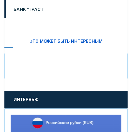
БАНК "ТРАСТ"
ВТБ24
ЭТО МОЖЕТ БЫТЬ ИНТЕРЕСНЫМ
«МОСКОВСКИЙ ИНДУСТРИАЛЬНЫЙ БАНК»
«ПАО МОСОБЛБАНК»
«БАНК САНКТ-ПЕТЕРБУРГ»
«ПРОМСВЯЗЬБАНК»
ИНТЕРВЬЮ
«НОВИКОМБАНК»