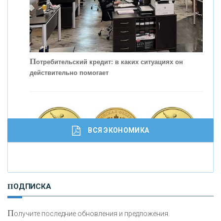
П
отребительский кредит: в каких ситуациях он
действительно помогает
С
корость - один из главных трендов в
кредитовании бизнеса - «Интервью»
ВСЯ ЭКОНОМИКА
И
нвестиционные золотые монеты как средство
ПОДПИСКА
сохранения и увеличения капитала
П
олучите последние обновления и предложения.