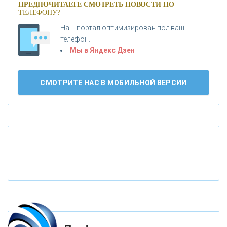
ПРЕДПОЧИТАЕТЕ СМОТРЕТЬ НОВОСТИ ПО
ТЕЛЕФОНУ?
«АБСОЛЮТ БАНК»
Наш портал оптимизирован под ваш
телефон.
Б
«БАНК ВОЗРОЖДЕНИЕ»
анки.ру обновил логотип впервые за 19 лет -
Мы в Яндекс Дзен
«Лента новостей»
АО «КРЕДИТ ЕВРОПА БАНК»
СМОТРИТЕ НАС В МОБИЛЬНОЙ ВЕРСИИ
«ТАТФОНДБАНК»
«РОССИЙСКИЙ КАПИТАЛ»
«НАЦИОНАЛЬНЫЙ КЛИРИНГОВЫЙ ЦЕНТР»
«ФК ОТКРЫТИЕ»