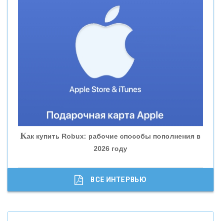
«СМП БАНК»
«ВНЕШПРОМБАНК»
«БАНК ЮГРА»
«БАНК ГЛОБЭКС»
«СОВКОМБАНК»
К
ак купить Robux: рабочие способы пополнения в
2026 году
«ТРАСТ»
«ГАЗПРОМБАНК»
ВСЕ ИНТЕРВЬЮ
«МОСКОВСКИЙ КРЕДИТНЫЙ БАНК»