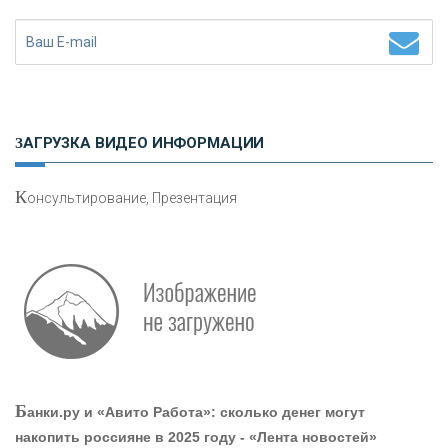
Н
етворкинг для предпринимателей
ЗАГРУЗКА ВИДЕО ИНФОРМАЦИИ
К
онсультирование, Презентация
О
шибки при покупке подержанного авто
Р
абота мечты. Что банки делают для того, чтобы
Б
анки.ру и «Авито Работа»: сколько денег могут
привлечь и удержать персонал - «Интервью»
накопить россияне в 2025 году - «Лента новостей»