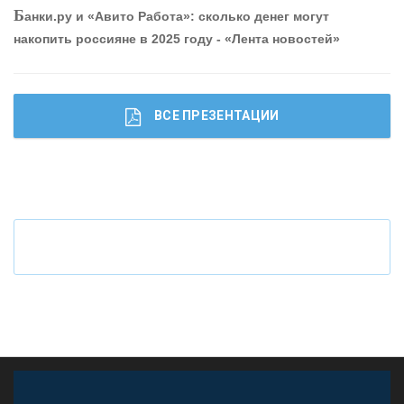
Б
анки.ру и «Авито Работа»: сколько денег могут
накопить россияне в 2025 году - «Лента новостей»
ВСЕ ПРЕЗЕНТАЦИИ
Ч
то будет с наличными деньгами при цифровом
рубле