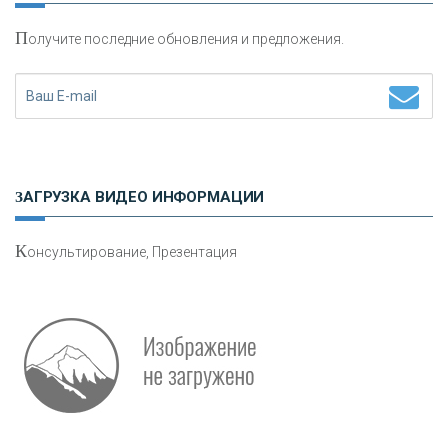
П
олучите последние обновления и предложения.
Н
етворкинг для предпринимателей
ЗАГРУЗКА ВИДЕО ИНФОРМАЦИИ
К
онсультирование, Презентация
Р
абота мечты. Что банки делают для того, чтобы
привлечь и удержать персонал - «Интервью»
О
шибки при покупке подержанного авто