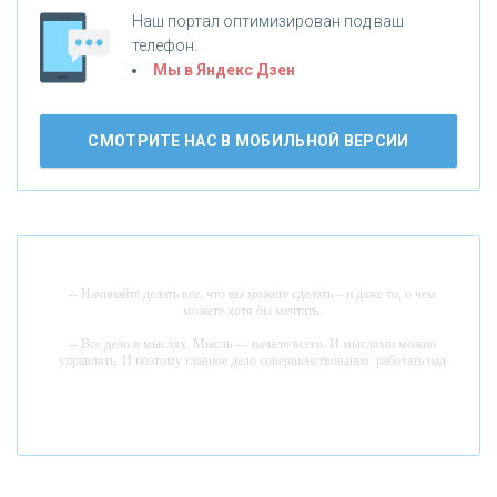
Наш портал оптимизирован под ваш
телефон.
Б
«БАНК ВОЗРОЖДЕНИЕ»
анки.ру обновил логотип впервые за 19 лет -
Мы в Яндекс Дзен
«Лента новостей»
АО «КРЕДИТ ЕВРОПА БАНК»
СМОТРИТЕ НАС В МОБИЛЬНОЙ ВЕРСИИ
«ТАТФОНДБАНК»
«РОССИЙСКИЙ КАПИТАЛ»
-- Начинайте делать все, что вы можете сделать – и даже то, о чем
можете хотя бы мечтать.
«НАЦИОНАЛЬНЫЙ КЛИРИНГОВЫЙ ЦЕНТР»
-- Все дело в мыслях. Мысль — начало всего. И мыслями можно
управлять. И поэтому главное дело совершенствования: работать над
мыслями.
«ФК ОТКРЫТИЕ»
-- Идите уверенно по направлению к мечте. Живите той жизнью,
которую вы сами себе придумали.
-- Самое большое богатство — это ум. Самая большая нищета —
«ЗАПСИБКОМБАНК»
глупость. Из всех страхов самый пугающий — самолюбование.