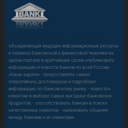
А
двокат it
Р
езкого разворота на рынке автокредитов не
«Н
овости Банков России» – группа компаний,
предвидится - «Интервью»
объединяющая ведущие информационные ресурсы
и сервисы банковской и финансовой тематики на
одном портале в кратчайшие сроки опубликовать
информацию и новости банков по всей России.
«Наши задачи» - предоставлять самую
оперативную, достоверную и подробную
информацию по банковскому рынку; - помогать
клиентам в выборе самых выгодных банковских
продуктов; - способствовать банкам в поиске
качественных клиентов; - налаживать общение
между банками и их клиентами.