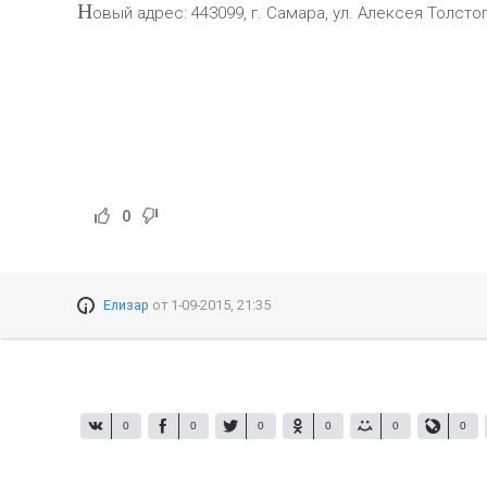
Н
овый адрес: 443099, г. Самара, ул. Алексея Толстог
0
Елизар
от
1-09-2015, 21:35
0
0
0
0
0
0