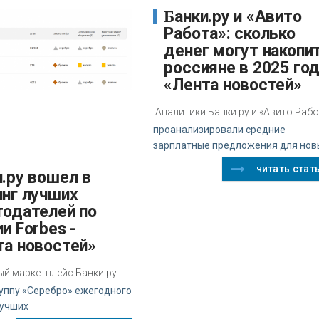
Банки.ру и «Авито
Работа»: сколько
денег могут накопи
россияне в 2025 год
«Лента новостей»
Аналитики Банки.ру и «Авито Раб
проанализировали средние
зарплатные предложения для нов
читать стат
инг лучших
тодателей по
и Forbes -
та новостей»
й маркетплейс Банки.ру
руппу «Серебро» ежегодного
лучших