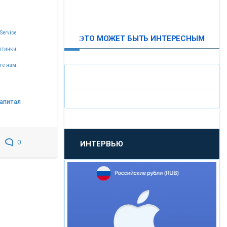
ВТБ24
Service.
ЭТО МОЖЕТ БЫТЬ ИНТЕРЕСНЫМ
«МОСКОВСКИЙ
ртинки.
ИНДУСТРИАЛЬНЫЙ БАНК»
те нам.
«ПАО МОСОБЛБАНК»
апитал
«БАНК САНКТ-ПЕТЕРБУРГ»
0
ИНТЕРВЬЮ
«ПРОМСВЯЗЬБАНК»
«НОВИКОМБАНК»
«СМП БАНК»