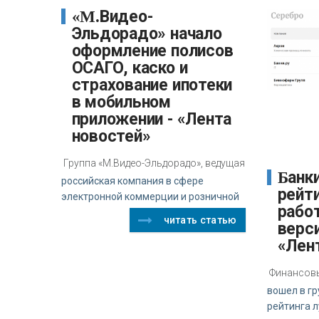
«М.Видео-
Эльдорадо» начало
оформление полисов
ОСАГО, каско и
страхование ипотеки
в мобильном
приложении - «Лента
новостей»
Группа «М.Видео-Эльдорадо», ведущая
Банки.ру вошел в
российская компания в сфере
рейт
электронной коммерции и розничной
рабо
читать статью
верси
«Лен
Финансовы
вошел в г
рейтинга 