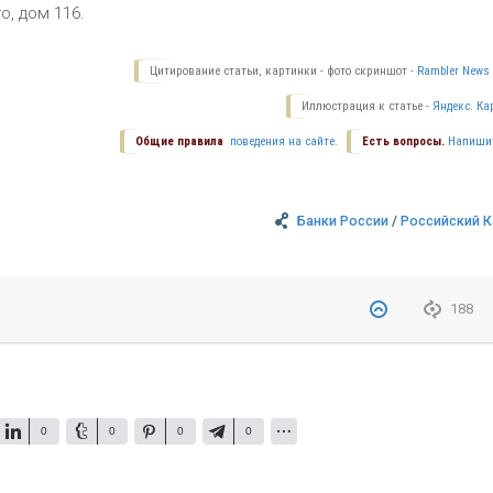
о, дом 116.
Цитирование статьи, картинки - фото скриншот -
Rambler News 
Иллюстрация к статье -
Яндекс. Ка
Общие правила
поведения на сайте.
Есть вопросы.
Напиши
Банки России
/
Российский К
188
0
0
0
0