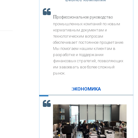
«Интервью»
«ЗАПСИБКОМБАНК»
П
рофессиональное руководство
«РОСЕВРОБАНК»
промышленных компаний по новым
нормативным документам и
технологическим вопросам
«ПРЕСС-СЛУЖБА ВТБ24»
обеспечивает постоянное процветание.
Мы помогаем нашим клиентам в
разработке и поддержании
«АВТОГРАДБАНК»
финансовых стратегий, позволяющих
им завоевать все более сложный
рынок.
«ПРОМРЕГИОНБАНК»
ЭКОНОМИКА
С
корость - один из главных трендов в
ОНАС
кредитовании бизнеса - «Интервью»
КОНТАКТЫ