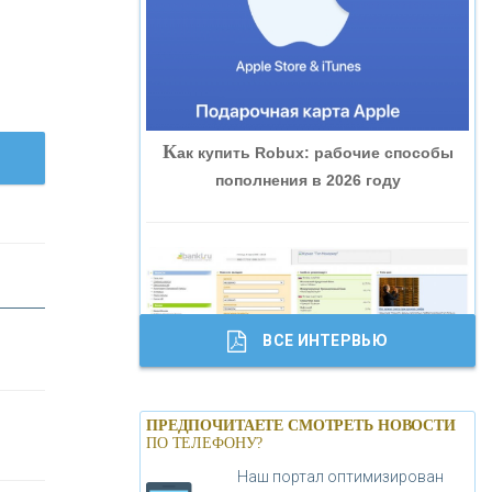
«ВНЕШПРОМБАНК»
«БАНК ЮГРА»
К
ак купить Robux: рабочие способы
«БАНК ГЛОБЭКС»
пополнения в 2026 году
«СОВКОМБАНК»
«ТРАСТ»
ВСЕ ИНТЕРВЬЮ
«ГАЗПРОМБАНК»
Б
анки.ру обновил логотип впервые за
«МОСКОВСКИЙ КРЕДИТНЫЙ
ПРЕДПОЧИТАЕТЕ СМОТРЕТЬ НОВОСТИ
19 лет - «Лента новостей»
ПО ТЕЛЕФОНУ?
БАНК»
Наш портал оптимизирован