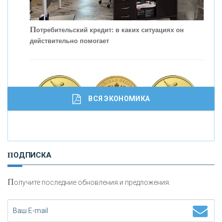
П
отребительский кредит: в каких ситуациях он
действительно помогает
С
корость - один из главных трендов в
кредитовании бизнеса - «Интервью»
ВСЯ ЭКОНОМИКА
И
нвестиционные золотые монеты как средство
ПОДПИСКА
сохранения и увеличения капитала
П
олучите последние обновления и предложения.