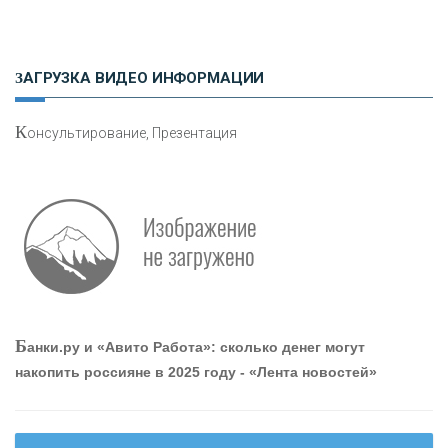
Н
етворкинг для предпринимателей
ЗАГРУЗКА ВИДЕО ИНФОРМАЦИИ
К
онсультирование, Презентация
О
шибки при покупке подержанного авто
Р
абота мечты. Что банки делают для того, чтобы
Б
анки.ру и «Авито Работа»: сколько денег могут
привлечь и удержать персонал - «Интервью»
накопить россияне в 2025 году - «Лента новостей»