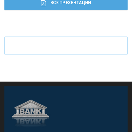
ВСЕ ПРЕЗЕНТАЦИИ
Ч
то будет с наличными деньгами при цифровом
рубле
А
двокат it