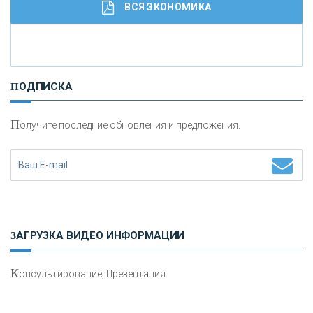
ВСЯ ЭКОНОМИКА
И
нвестиционные золотые монеты как средство
ПОДПИСКА
сохранения и увеличения капитала
П
олучите последние обновления и предложения.
Н
етворкинг для предпринимателей
ЗАГРУЗКА ВИДЕО ИНФОРМАЦИИ
К
онсультирование, Презентация