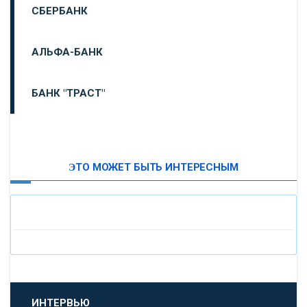
СБЕРБАНК
АЛЬФА-БАНК
БАНК "ТРАСТ"
ВТБ24
ЭТО МОЖЕТ БЫТЬ ИНТЕРЕСНЫМ
«МОСКОВСКИЙ ИНДУСТРИАЛЬНЫЙ БАНК»
«ПАО МОСОБЛБАНК»
«БАНК САНКТ-ПЕТЕРБУРГ»
«ПРОМСВЯЗЬБАНК»
ИНТЕРВЬЮ