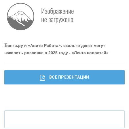
Р
абота мечты. Что банки делают для того, чтобы
привлечь и удержать персонал - «Интервью»
О
шибки при покупке подержанного авто
Б
анки.ру и «Авито Работа»: сколько денег могут
накопить россияне в 2025 году - «Лента новостей»
ВСЕ ПРЕЗЕНТАЦИИ
Ч
то будет с наличными деньгами при цифровом
рубле