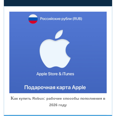
«НОВИКОМБАНК»
«СМП БАНК»
«ВНЕШПРОМБАНК»
«БАНК ЮГРА»
«БАНК ГЛОБЭКС»
«СОВКОМБАНК»
К
ак купить Robux: рабочие способы пополнения в
2026 году
«ТРАСТ»