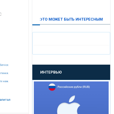
ВТБ24
С
ЭТО МОЖЕТ БЫТЬ ИНТЕРЕСНЫМ
«МОСКОВСКИЙ
ИНДУСТРИАЛЬНЫЙ БАНК»
«ПАО МОСОБЛБАНК»
«БАНК САНКТ-ПЕТЕРБУРГ»
Service.
ИНТЕРВЬЮ
ртинки.
«ПРОМСВЯЗЬБАНК»
те нам.
«НОВИКОМБАНК»
апитал
«СМП БАНК»