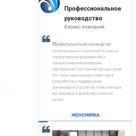
«Интервью»
-- Лучшее, что можно сделать с хорошим советом, это
«ЗАПСИБКОМБАНК»
Профессиональное
пропустить его мимо ушей. Он никогда не бывает
полезен никому, кроме того, кто его дал.
руководство
-- Люблю давать советы и очень не люблю, когда их
«РОСЕВРОБАНК»
Бизнес компаний
дают мне.
«ПРЕСС-СЛУЖБА ВТБ24»
П
рофессиональное руководство
промышленных компаний по новым
нормативным документам и
«АВТОГРАДБАНК»
технологическим вопросам
обеспечивает постоянное процветание.
Мы помогаем нашим клиентам в
«ПРОМРЕГИОНБАНК»
разработке и поддержании
финансовых стратегий, позволяющих
им завоевать все более сложный
С
корость - один из главных трендов в
ОНАС
рынок.
кредитовании бизнеса - «Интервью»
КОНТАКТЫ
ЭКОНОМИКА