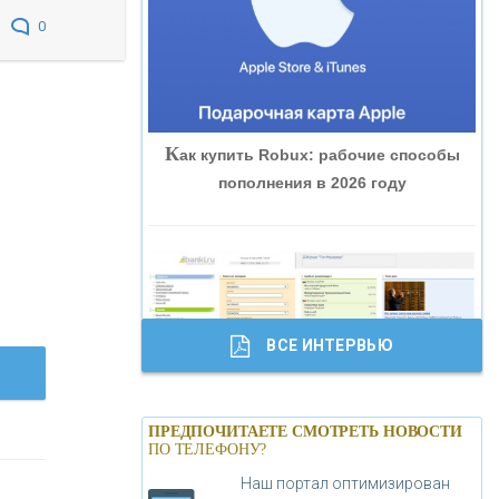
«ВНЕШПРОМБАНК»
0
«БАНК ЮГРА»
К
ак купить Robux: рабочие способы
«БАНК ГЛОБЭКС»
пополнения в 2026 году
«СОВКОМБАНК»
«ТРАСТ»
ВСЕ ИНТЕРВЬЮ
«ГАЗПРОМБАНК»
Б
анки.ру обновил логотип впервые за
«МОСКОВСКИЙ КРЕДИТНЫЙ
ПРЕДПОЧИТАЕТЕ СМОТРЕТЬ НОВОСТИ
19 лет - «Лента новостей»
ПО ТЕЛЕФОНУ?
БАНК»
Наш портал оптимизирован