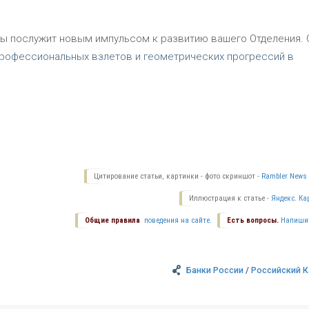
сы послужит новым импульсом к развитию вашего Отделения. 
офессиональных взлетов и геометрических прогрессий в
Цитирование статьи, картинки - фото скриншот -
Rambler News 
Иллюстрация к статье -
Яндекс. Ка
Общие правила
поведения на сайте.
Есть вопросы.
Напиши
Банки России
/
Российский К