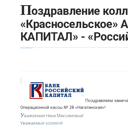
П
оздравление кол
«Красносельское»
КАПИТАЛ» - «Росси
Поздравляем замеча
Операционной кассы № 28 «Нагатинская»!
У
важаемая Нина Максимовна!
Уважаемые коллеги!