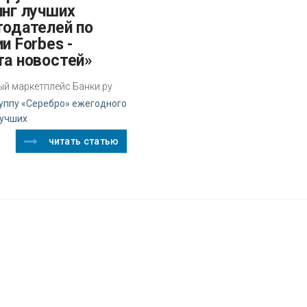
инг лучших
тодателей по
и Forbes -
та новостей»
й маркетплейс Банки.ру
руппу «Серебро» ежегодного
лучших
читать статью