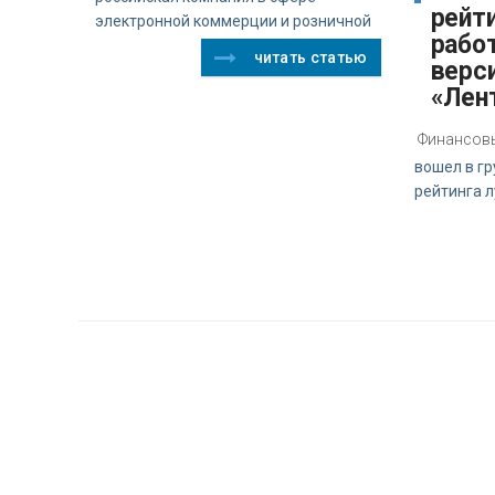
рейт
электронной коммерции и розничной
рабо
читать статью
верси
«Лен
Финансовы
вошел в г
рейтинга 