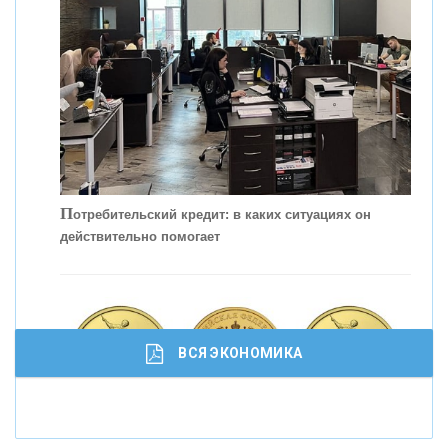
КОНТАКТЫ
П
отребительский кредит: в каких ситуациях он
действительно помогает
С
корость - один из главных трендов в
кредитовании бизнеса - «Интервью»
ВСЯ ЭКОНОМИКА
И
нвестиционные золотые монеты как средство