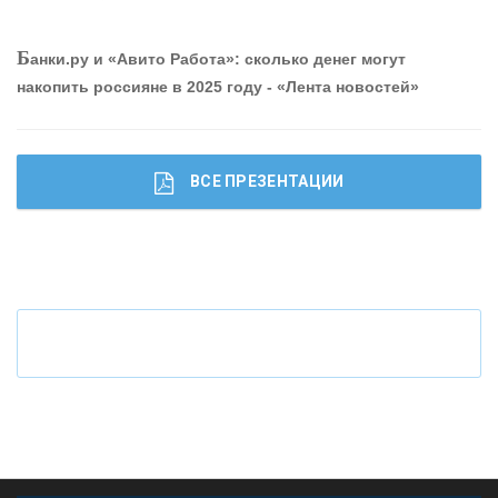
О
шибки при покупке подержанного авто
Р
абота мечты. Что банки делают для того, чтобы
Б
анки.ру и «Авито Работа»: сколько денег могут
привлечь и удержать персонал - «Интервью»
накопить россияне в 2025 году - «Лента новостей»
ВСЕ ПРЕЗЕНТАЦИИ
Ч
то будет с наличными деньгами при цифровом
рубле