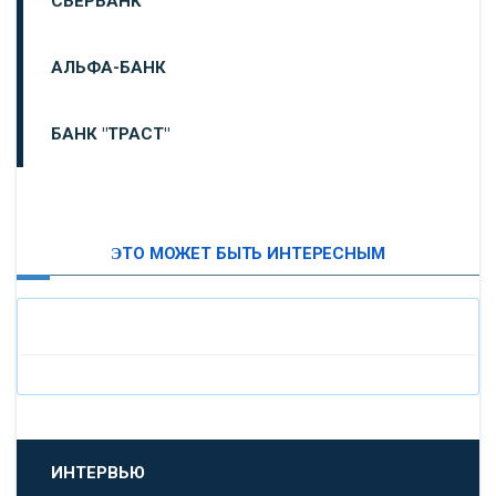
СБЕРБАНК
АЛЬФА-БАНК
БАНК "ТРАСТ"
ВТБ24
ЭТО МОЖЕТ БЫТЬ ИНТЕРЕСНЫМ
«МОСКОВСКИЙ ИНДУСТРИАЛЬНЫЙ БАНК»
«ПАО МОСОБЛБАНК»
«БАНК САНКТ-ПЕТЕРБУРГ»
«ПРОМСВЯЗЬБАНК»
ИНТЕРВЬЮ