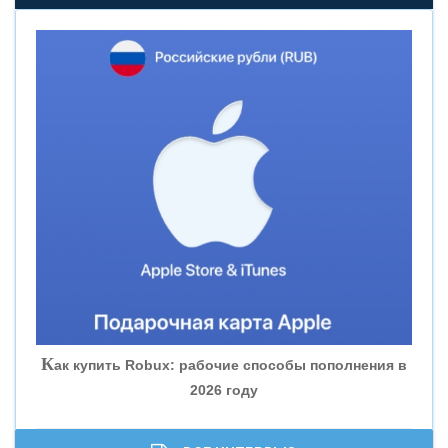
«НОВИКОМБАНК»
«СМП БАНК»
«ВНЕШПРОМБАНК»
«БАНК ЮГРА»
«БАНК ГЛОБЭКС»
«СОВКОМБАНК»
К
ак купить Robux: рабочие способы пополнения в
2026 году
«ТРАСТ»