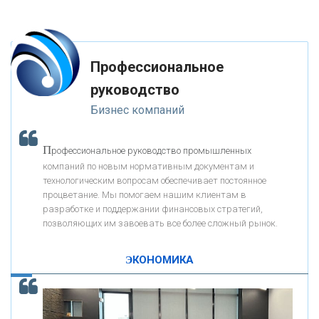
«ФК ОТКРЫТИЕ»
Профессиональное
«ЗАПСИБКОМБАНК»
руководство
Бизнес компаний
«РОСЕВРОБАНК»
П
рофессиональное руководство промышленных
«ПРЕСС-СЛУЖБА ВТБ24»
компаний по новым нормативным документам и
технологическим вопросам обеспечивает постоянное
процветание. Мы помогаем нашим клиентам в
«АВТОГРАДБАНК»
разработке и поддержании финансовых стратегий,
позволяющих им завоевать все более сложный рынок.
К
ак Система быстрых платежей за пять лет
«ПРОМРЕГИОНБАНК»
изменила финансовый рынок - «Интервью»
ЭКОНОМИКА
ОНАС