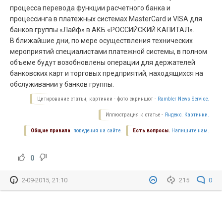
процесса перевода функции расчетного банка и
процессинга в платежных системах MasterCard и VISA для
банков группы «Лайф» в АКБ «РОССИЙСКИЙ КАПИТАЛ».
В ближайшие дни, по мере осуществления технических
мероприятий специалистами платежной системы, в полном
объеме будут возобновлены операции для держателей
банковских карт и торговых предприятий, находящихся на
обслуживании у банков группы.
Цитирование статьи, картинки - фото скриншот -
Rambler News Service.
Иллюстрация к статье -
Яндекс. Картинки.
Общие правила
поведения на сайте.
Есть вопросы.
Напишите нам.
0
2-09-2015, 21:10
215
0