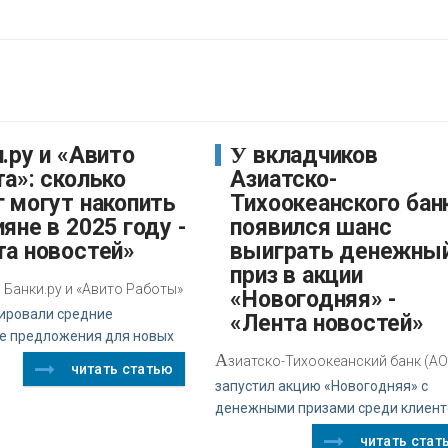
У вкладчиков
а»: сколько
Азиатско-
г могут накопить
Тихоокеанского бан
яне в 2025 году -
появился шанс
та новостей»
выиграть денежны
приз в акции
Банки.ру и «Авито Работы»
«Новогодняя» -
ировали средние
«Лента новостей»
е предложения для новых
А
зиатско-Тихоокеанский банк (АО
читать статью
запустил акцию «Новогодняя» с
денежными призами среди клиент
читать стат