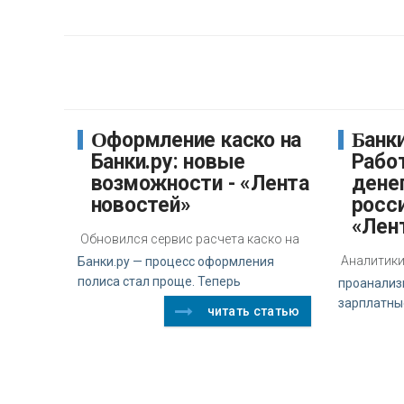
Оформление каско на
Банки.ру и «Авито
Банки.ру: новые
Работ
возможности - «Лента
дене
новостей»
росси
«Лен
Обновился сервис расчета каско на
Аналитики 
Банки.ру — процесс оформления
полиса стал проще. Теперь
проанализ
зарплатны
читать статью