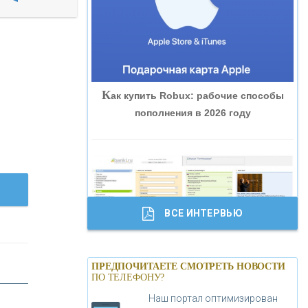
«ВНЕШПРОМБАНК»
«БАНК ЮГРА»
К
ак купить Robux: рабочие способы
«БАНК ГЛОБЭКС»
пополнения в 2026 году
«СОВКОМБАНК»
«ТРАСТ»
ВСЕ ИНТЕРВЬЮ
«ГАЗПРОМБАНК»
Б
анки.ру обновил логотип впервые за
«МОСКОВСКИЙ КРЕДИТНЫЙ
ПРЕДПОЧИТАЕТЕ СМОТРЕТЬ НОВОСТИ
19 лет - «Лента новостей»
ПО ТЕЛЕФОНУ?
БАНК»
Наш портал оптимизирован