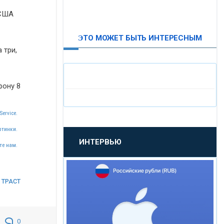
ВТБ24
 США
ЭТО МОЖЕТ БЫТЬ ИНТЕРЕСНЫМ
«МОСКОВСКИЙ
 три,
ИНДУСТРИАЛЬНЫЙ БАНК»
«ПАО МОСОБЛБАНК»
фону 8
Service.
«БАНК САНКТ-ПЕТЕРБУРГ»
ртинки.
ИНТЕРВЬЮ
«ПРОМСВЯЗЬБАНК»
те нам.
«НОВИКОМБАНК»
/
ТРАСТ
«СМП БАНК»
0