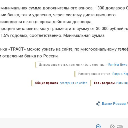
 минимальная сумма дополнительного взноса – 300 долларов
ии банка, так и удаленно, через систему дистанционного
изводится в конце срока действия договора.
оценты» клиенты могут разместить сумму от 30 000 рублей на
 11,5% годовых, соответственно. Минимальная сумма
ка «ТРАСТ» можно узнать на сайте, по многоканальному теле
м отделении банка по России.
Цитирование статьи, картинки - фото скриншот -
Rambler News 
Иллюстрация к статье -
Яндекс. Ка
Общие правила
поведения на сайте.
Есть вопросы.
Напиши
Банки России
206