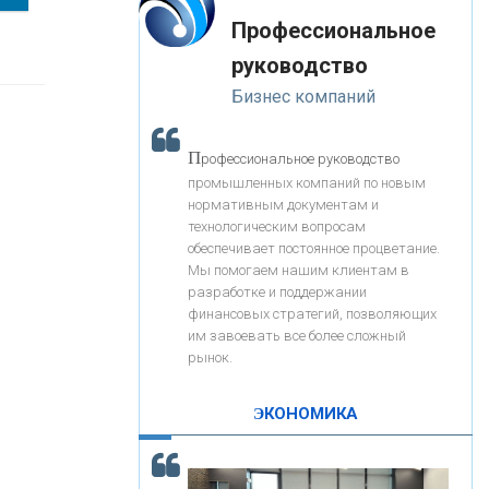
«Интервью»
-- Лучшее, что можно сделать с хорошим советом, это
«ЗАПСИБКОМБАНК»
Профессиональное
пропустить его мимо ушей. Он никогда не бывает
полезен никому, кроме того, кто его дал.
руководство
-- Люблю давать советы и очень не люблю, когда их
«РОСЕВРОБАНК»
Бизнес компаний
дают мне.
«ПРЕСС-СЛУЖБА ВТБ24»
П
рофессиональное руководство
промышленных компаний по новым
нормативным документам и
«АВТОГРАДБАНК»
технологическим вопросам
обеспечивает постоянное процветание.
Мы помогаем нашим клиентам в
«ПРОМРЕГИОНБАНК»
разработке и поддержании
финансовых стратегий, позволяющих
им завоевать все более сложный
С
корость - один из главных трендов в
ОНАС
рынок.
кредитовании бизнеса - «Интервью»
КОНТАКТЫ
ЭКОНОМИКА