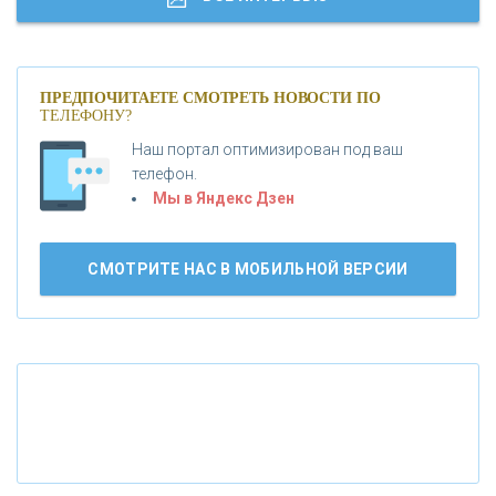
«МОСКОВСКИЙ КРЕДИТНЫЙ БАНК»
ПРЕДПОЧИТАЕТЕ СМОТРЕТЬ НОВОСТИ ПО
ТЕЛЕФОНУ?
«АБСОЛЮТ БАНК»
Наш портал оптимизирован под ваш
телефон.
Б
«БАНК ВОЗРОЖДЕНИЕ»
анки.ру обновил логотип впервые за 19 лет -
Мы в Яндекс Дзен
«Лента новостей»
АО «КРЕДИТ ЕВРОПА БАНК»
СМОТРИТЕ НАС В МОБИЛЬНОЙ ВЕРСИИ
«ТАТФОНДБАНК»
«РОССИЙСКИЙ КАПИТАЛ»
«НАЦИОНАЛЬНЫЙ КЛИРИНГОВЫЙ ЦЕНТР»