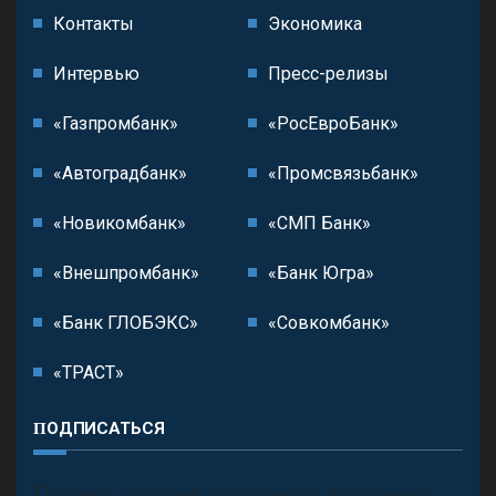
Контакты
Экономика
Интервью
Пресс-релизы
«Газпромбанк»
«РосЕвроБанк»
«Автоградбанк»
«Промсвязьбанк»
«Новикомбанк»
«СМП Банк»
«Внешпромбанк»
«Банк Югра»
«Банк ГЛОБЭКС»
«Совкомбанк»
«ТРАСТ»
ПОДПИСАТЬСЯ
П
олучить последние обновления и предложения.