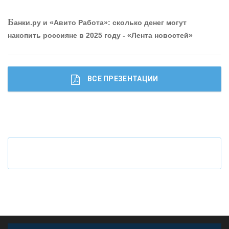
О
шибки при покупке подержанного авто
Р
абота мечты. Что банки делают для того, чтобы
Б
анки.ру и «Авито Работа»: сколько денег могут
привлечь и удержать персонал - «Интервью»
накопить россияне в 2025 году - «Лента новостей»
ВСЕ ПРЕЗЕНТАЦИИ
Ч
то будет с наличными деньгами при цифровом
рубле