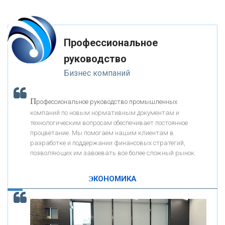
«ФК ОТКРЫТИЕ»
Профессиональное
«ЗАПСИБКОМБАНК»
руководство
Бизнес компаний
«РОСЕВРОБАНК»
П
рофессиональное руководство промышленных
«ПРЕСС-СЛУЖБА ВТБ24»
компаний по новым нормативным документам и
технологическим вопросам обеспечивает постоянное
процветание. Мы помогаем нашим клиентам в
«АВТОГРАДБАНК»
разработке и поддержании финансовых стратегий,
позволяющих им завоевать все более сложный рынок.
К
ак Система быстрых платежей за пять лет
«ПРОМРЕГИОНБАНК»
изменила финансовый рынок - «Интервью»
ЭКОНОМИКА
ОНАС
КОНТАКТЫ