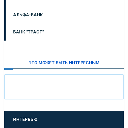
АЛЬФА-БАНК
БАНК "ТРАСТ"
ВТБ24
ЭТО МОЖЕТ БЫТЬ ИНТЕРЕСНЫМ
«МОСКОВСКИЙ ИНДУСТРИАЛЬНЫЙ БАНК»
«ПАО МОСОБЛБАНК»
«БАНК САНКТ-ПЕТЕРБУРГ»
«ПРОМСВЯЗЬБАНК»
ИНТЕРВЬЮ