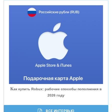
«НОВИКОМБАНК»
«СМП БАНК»
«ВНЕШПРОМБАНК»
«БАНК ЮГРА»
«БАНК ГЛОБЭКС»
«СОВКОМБАНК»
К
ак купить Robux: рабочие способы пополнения в
2026 году
«ТРАСТ»
«ГАЗПРОМБАНК»
ВСЕ ИНТЕРВЬЮ