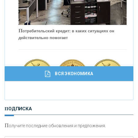
С
корость - один из главных трендов в
кредитовании бизнеса - «Интервью»
П
отребительский кредит: в каких ситуациях он
действительно помогает
ВСЯ ЭКОНОМИКА
И
нвестиционные золотые монеты как средство
ПОДПИСКА
сохранения и увеличения капитала
П
олучите последние обновления и предложения.