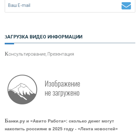
Н
етворкинг для предпринимателей
ЗАГРУЗКА ВИДЕО ИНФОРМАЦИИ
К
онсультирование, Презентация
Р
абота мечты. Что банки делают для того, чтобы
привлечь и удержать персонал - «Интервью»
О
шибки при покупке подержанного авто
Б
анки.ру и «Авито Работа»: сколько денег могут
накопить россияне в 2025 году - «Лента новостей»