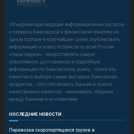
А
двокат it
Р
езкого разворота на рынке автокредитов не
«Н
овости Банков России» – группа компаний,
предвидится - «Интервью»
объединяющая ведущие информационные ресурсы
и сервисы банковской и финансовой тематики на
одном портале в кратчайшие сроки опубликовать
информацию и новости банков по всей России.
«Наши задачи» - предоставлять самую
оперативную, достоверную и подробную
информацию по банковскому рынку; - помогать
клиентам в выборе самых выгодных банковских
продуктов; - способствовать банкам в поиске
качественных клиентов; - налаживать общение
между банками и их клиентами.
ПОСЛЕДНИЕ НОВОСТИ
Перевозка скоропортящихся грузов в