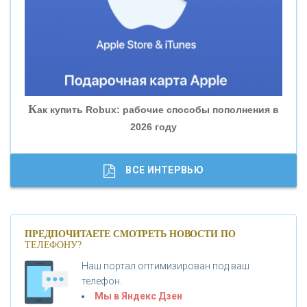
«БАНК ЮГРА»
«БАНК ГЛОБЭКС»
«СОВКОМБАНК»
К
ак купить Robux: рабочие способы пополнения в
2026 году
«ТРАСТ»
«ГАЗПРОМБАНК»
ВСЕ ИНТЕРВЬЮ
«МОСКОВСКИЙ КРЕДИТНЫЙ БАНК»
ПРЕДПОЧИТАЕТЕ СМОТРЕТЬ НОВОСТИ ПО
ТЕЛЕФОНУ?
«АБСОЛЮТ БАНК»
Наш портал оптимизирован под ваш
телефон.
Б
«БАНК ВОЗРОЖДЕНИЕ»
анки.ру обновил логотип впервые за 19 лет -
Мы в Яндекс Дзен