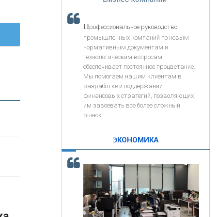
«Интервью»
«ЗАПСИБКОМБАНК»
П
рофессиональное руководство
«РОСЕВРОБАНК»
промышленных компаний по новым
нормативным документам и
технологическим вопросам
«ПРЕСС-СЛУЖБА ВТБ24»
обеспечивает постоянное процветание.
Мы помогаем нашим клиентам в
разработке и поддержании
«АВТОГРАДБАНК»
финансовых стратегий, позволяющих
им завоевать все более сложный
рынок.
«ПРОМРЕГИОНБАНК»
ЭКОНОМИКА
С
корость - один из главных трендов в
ОНАС
кредитовании бизнеса - «Интервью»
КОНТАКТЫ
ка