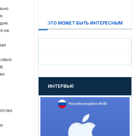
ВТБ24
льно
ия
ЭТО МОЖЕТ БЫТЬ ИНТЕРЕСНЫМ
дня.
«МОСКОВСКИЙ
я на
ИНДУСТРИАЛЬНЫЙ БАНК»
чая
«ПАО МОСОБЛБАНК»
аховых
й,
«БАНК САНКТ-ПЕТЕРБУРГ»
нию
ИНТЕРВЬЮ
«ПРОМСВЯЗЬБАНК»
«НОВИКОМБАНК»
нтство
«СМП БАНК»
ии