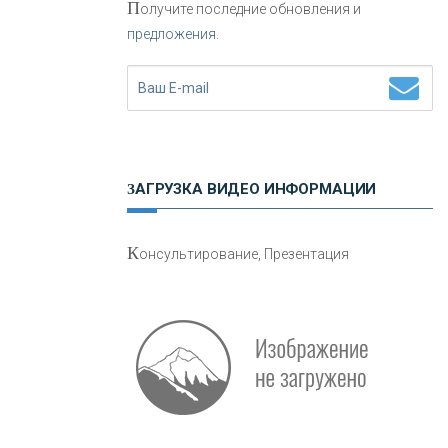
П
олучите последние обновления и
предложения.
Н
етворкинг для предпринимателей
ЗАГРУЗКА ВИДЕО ИНФОРМАЦИИ
О
шибки при покупке подержанного
К
онсультирование, Презентация
авто