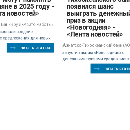
яне в 2025 году -
появился шанс
та новостей»
выиграть денежны
приз в акции
Банки.ру и «Авито Работы»
«Новогодняя» -
ировали средние
«Лента новостей»
е предложения для новых
А
зиатско-Тихоокеанский банк (АО
читать статью
запустил акцию «Новогодняя» с
денежными призами среди клиент
читать стат