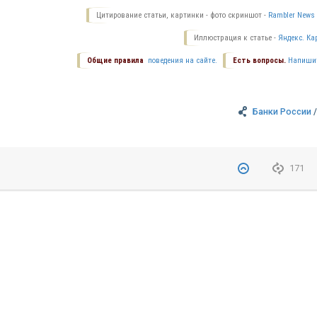
Цитирование статьи, картинки - фото скриншот -
Rambler News 
Иллюстрация к статье -
Яндекс. Ка
Общие правила
поведения на сайте.
Есть вопросы.
Напиши
Банки России
171