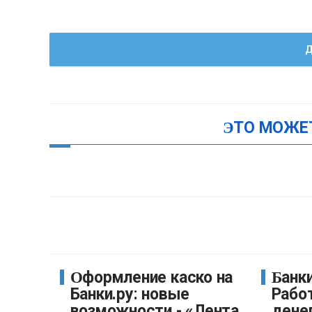
Д
ЭТО МОЖЕ
Оформление каско на
Банки.ру и «Авито
Банки.ру: новые
Работ
возможности - «Лента
дене