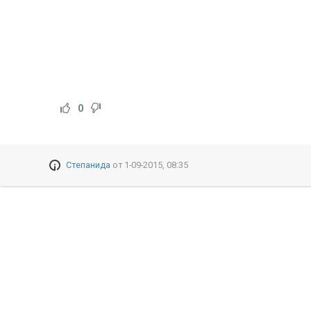
0
Степанида
от
1-09-2015, 08:35