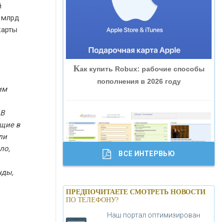
й
«ВНЕШПРОМБАНК»
7 млрд
карты
«БАНК ЮГРА»
К
ак купить Robux: рабочие способы
«БАНК ГЛОБЭКС»
пополнения в 2026 году
им
«СОВКОМБАНК»
 В
ющие в
«ТРАСТ»
ли
ло,
ВСЕ ИНТЕРВЬЮ
«ГАЗПРОМБАНК»
нды,
Б
анки.ру обновил логотип впервые за
«МОСКОВСКИЙ КРЕДИТНЫЙ
ПРЕДПОЧИТАЕТЕ СМОТРЕТЬ НОВОСТИ
19 лет - «Лента новостей»
ПО ТЕЛЕФОНУ?
БАНК»
Наш портал оптимизирован