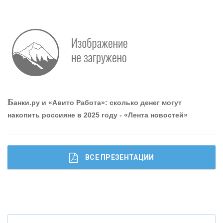
О
шибки при покупке подержанного авто
Р
абота мечты. Что банки делают для того, чтобы
Б
анки.ру и «Авито Работа»: сколько денег могут
привлечь и удержать персонал - «Интервью»
накопить россияне в 2025 году - «Лента новостей»
ВСЕ ПРЕЗЕНТАЦИИ
Ч
то будет с наличными деньгами при цифровом