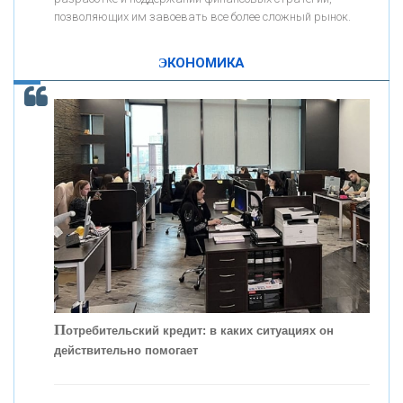
позволяющих им завоевать все более сложный рынок.
К
ак Система быстрых платежей за пять лет
«ПРОМРЕГИОНБАНК»
изменила финансовый рынок - «Интервью»
ЭКОНОМИКА
ОНАС
КОНТАКТЫ
П
отребительский кредит: в каких ситуациях он
действительно помогает
С
корость - один из главных трендов в