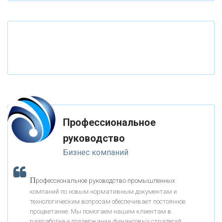
«ТАТФОНДБАНК»
«РОССИЙСКИЙ КАПИТАЛ»
«НАЦИОНАЛЬНЫЙ КЛИРИНГОВЫЙ ЦЕНТР»
«ФК ОТКРЫТИЕ»
Профессиональное
«ЗАПСИБКОМБАНК»
руководство
Бизнес компаний
«РОСЕВРОБАНК»
П
рофессиональное руководство промышленных
«ПРЕСС-СЛУЖБА ВТБ24»
компаний по новым нормативным документам и
технологическим вопросам обеспечивает постоянное
процветание. Мы помогаем нашим клиентам в
«АВТОГРАДБАНК»
разработке и поддержании финансовых стратегий,