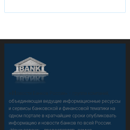
рубле
А
двокат it
«Н
овости Банков России» – группа компаний,
объединяющая ведущие информационные ресурсы
и сервисы банковской и финансовой тематики на
одном портале в кратчайшие сроки опубликовать
Р
езкого разворота на рынке автокредитов не
информацию и новости банков по всей России.
предвидится - «Интервью»