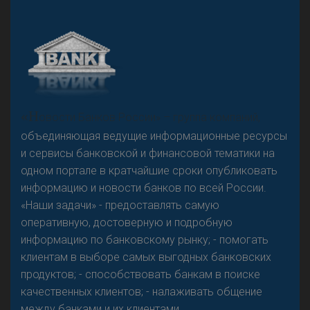
А
двокат it
Р
езкого разворота на рынке автокредитов не
«Н
овости Банков России» – группа компаний,
предвидится - «Интервью»
объединяющая ведущие информационные ресурсы
и сервисы банковской и финансовой тематики на
одном портале в кратчайшие сроки опубликовать
информацию и новости банков по всей России.
«Наши задачи» - предоставлять самую
оперативную, достоверную и подробную
информацию по банковскому рынку; - помогать
клиентам в выборе самых выгодных банковских
продуктов; - способствовать банкам в поиске
качественных клиентов; - налаживать общение
между банками и их клиентами.