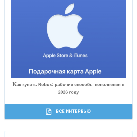
«СМП БАНК»
«ВНЕШПРОМБАНК»
«БАНК ЮГРА»
«БАНК ГЛОБЭКС»
«СОВКОМБАНК»
К
ак купить Robux: рабочие способы пополнения в
2026 году
«ТРАСТ»
«ГАЗПРОМБАНК»
ВСЕ ИНТЕРВЬЮ
«МОСКОВСКИЙ КРЕДИТНЫЙ БАНК»