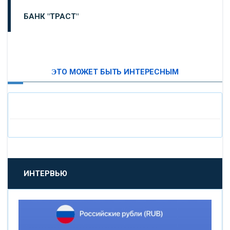
БАНК "ТРАСТ"
ВТБ24
ЭТО МОЖЕТ БЫТЬ ИНТЕРЕСНЫМ
«МОСКОВСКИЙ ИНДУСТРИАЛЬНЫЙ БАНК»
«ПАО МОСОБЛБАНК»
«БАНК САНКТ-ПЕТЕРБУРГ»
«ПРОМСВЯЗЬБАНК»
ИНТЕРВЬЮ
«НОВИКОМБАНК»