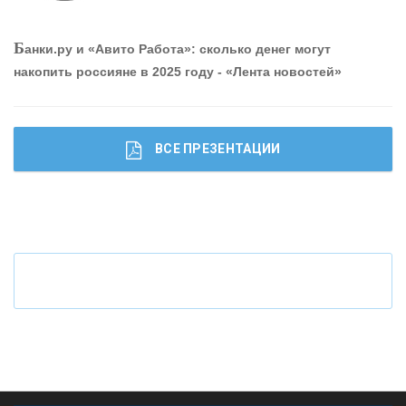
О
шибки при покупке подержанного авто
Б
анки.ру и «Авито Работа»: сколько денег могут
накопить россияне в 2025 году - «Лента новостей»
ВСЕ ПРЕЗЕНТАЦИИ
Ч
то будет с наличными деньгами при цифровом
рубле