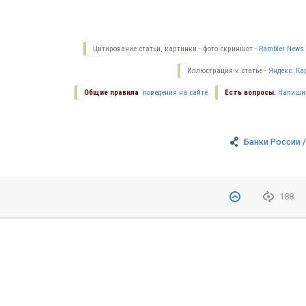
Цитирование статьи, картинки - фото скриншот -
Rambler News 
Иллюстрация к статье -
Яндекс. Ка
Общие правила
поведения на сайте.
Есть вопросы.
Напиши
Банки России
188