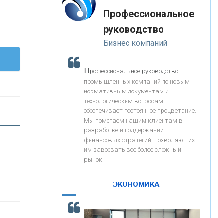
«Интервью»
-- Лучшее, что можно сделать с хорошим советом, это
«ЗАПСИБКОМБАНК»
Профессиональное
пропустить его мимо ушей. Он никогда не бывает
полезен никому, кроме того, кто его дал.
руководство
-- Люблю давать советы и очень не люблю, когда их
«РОСЕВРОБАНК»
Бизнес компаний
дают мне.
«ПРЕСС-СЛУЖБА ВТБ24»
П
рофессиональное руководство
промышленных компаний по новым
нормативным документам и
«АВТОГРАДБАНК»
технологическим вопросам
обеспечивает постоянное процветание.
Мы помогаем нашим клиентам в
«ПРОМРЕГИОНБАНК»
разработке и поддержании
финансовых стратегий, позволяющих
им завоевать все более сложный
С
корость - один из главных трендов в
ОНАС
рынок.
кредитовании бизнеса - «Интервью»
КОНТАКТЫ
ЭКОНОМИКА