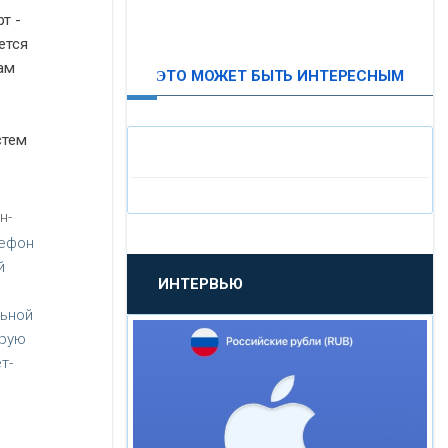
т -
ВТБ24
ется
ам
ЭТО МОЖЕТ БЫТЬ ИНТЕРЕСНЫМ
«МОСКОВСКИЙ
ИНДУСТРИАЛЬНЫЙ БАНК»
стем
«ПАО МОСОБЛБАНК»
н-
«БАНК САНКТ-ПЕТЕРБУРГ»
лефон
й
ИНТЕРВЬЮ
«ПРОМСВЯЗЬБАНК»
льной
орую
«НОВИКОМБАНК»
т-
«СМП БАНК»