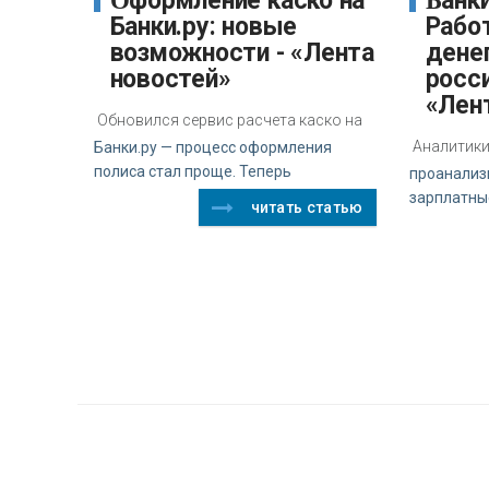
Оформление каско на
Банки.ру и «Авито
Банки.ру: новые
Работ
возможности - «Лента
дене
новостей»
росси
«Лен
Обновился сервис расчета каско на
Аналитики 
Банки.ру — процесс оформления
полиса стал проще. Теперь
проанализ
зарплатны
читать статью