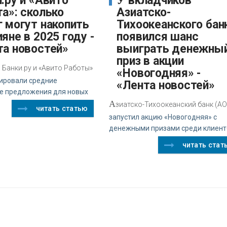
У вкладчиков
а»: сколько
Азиатско-
г могут накопить
Тихоокеанского бан
яне в 2025 году -
появился шанс
та новостей»
выиграть денежны
приз в акции
Банки.ру и «Авито Работы»
«Новогодняя» -
ировали средние
«Лента новостей»
е предложения для новых
А
зиатско-Тихоокеанский банк (АО
читать статью
запустил акцию «Новогодняя» с
денежными призами среди клиент
читать стат