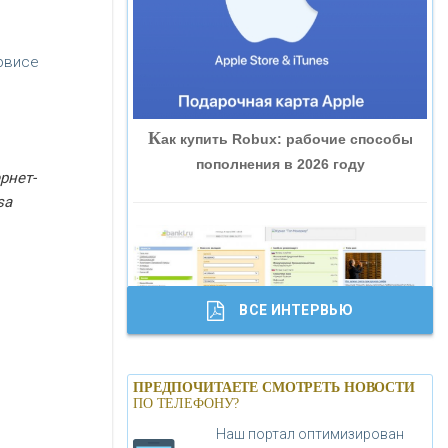
«ВНЕШПРОМБАНК»
рвисе
«БАНК ЮГРА»
К
ак купить Robux: рабочие способы
«БАНК ГЛОБЭКС»
пополнения в 2026 году
рнет-
sa
«СОВКОМБАНК»
«ТРАСТ»
ВСЕ ИНТЕРВЬЮ
«ГАЗПРОМБАНК»
Б
анки.ру обновил логотип впервые за
«МОСКОВСКИЙ КРЕДИТНЫЙ
ПРЕДПОЧИТАЕТЕ СМОТРЕТЬ НОВОСТИ
19 лет - «Лента новостей»
ПО ТЕЛЕФОНУ?
БАНК»
Наш портал оптимизирован