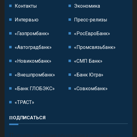
Контакты
Экономика
Интервью
Пресс-релизы
«Газпромбанк»
«РосЕвроБанк»
«Автоградбанк»
«Промсвязьбанк»
«Новикомбанк»
«СМП Банк»
«Внешпромбанк»
«Банк Югра»
«Банк ГЛОБЭКС»
«Совкомбанк»
«ТРАСТ»
ПОДПИСАТЬСЯ
П
олучить последние обновления и предложения.