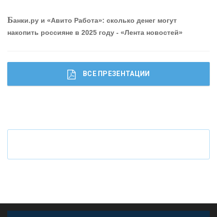
О
шибки при покупке подержанного авто
Б
анки.ру и «Авито Работа»: сколько денег могут
накопить россияне в 2025 году - «Лента новостей»
ВСЕ ПРЕЗЕНТАЦИИ
Ч
то будет с наличными деньгами при цифровом
рубле