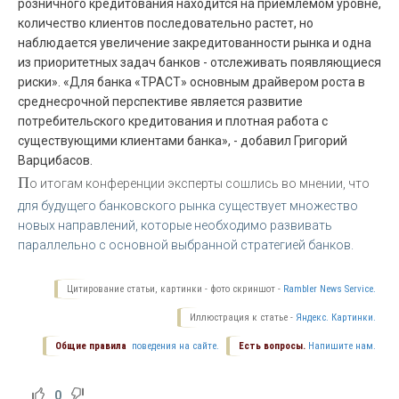
розничного кредитования находится на приемлемом уровне,
количество клиентов последовательно растет, но
наблюдается увеличение закредитованности рынка и одна
из приоритетных задач банков - отслеживать появляющиеся
риски». «Для банка «ТРАСТ» основным драйвером роста в
среднесрочной перспективе является развитие
потребительского кредитования и плотная работа с
существующими клиентами банка», - добавил Григорий
Варцибасов.
П
о итогам конференции эксперты сошлись во мнении, что
для будущего банковского рынка существует множество
новых направлений, которые необходимо развивать
параллельно с основной выбранной стратегией банков.
Цитирование статьи, картинки - фото скриншот -
Rambler News Service.
Иллюстрация к статье -
Яндекс. Картинки.
Общие правила
поведения на сайте.
Есть вопросы.
Напишите нам.
0