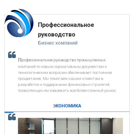
глупость. Из всех страхов самый пугающий — самолюбование.
-- Лучшее, что можно сделать с хорошим советом, это пропустить его
мимо ушей. Он никогда не бывает полезен никому, кроме того, кто его
«РОСЕВРОБАНК»
дал.
Профессиональное
-- Люблю давать советы и очень не люблю, когда их дают мне.
руководство
«ПРЕСС-СЛУЖБА ВТБ24»
Бизнес компаний
«АВТОГРАДБАНК»
П
рофессиональное руководство промышленных
К
компаний по новым нормативным документам и
ак Система быстрых платежей за пять лет
«ПРОМРЕГИОНБАНК»
технологическим вопросам обеспечивает постоянное
изменила финансовый рынок - «Интервью»
процветание. Мы помогаем нашим клиентам в
разработке и поддержании финансовых стратегий,
ОНАС
позволяющих им завоевать все более сложный рынок.
ЭКОНОМИКА
КОНТАКТЫ