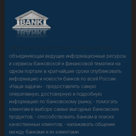
А
двокат it
Р
езкого разворота на рынке автокредитов не
«Н
овости Банков России» – группа компаний,
предвидится - «Интервью»
объединяющая ведущие информационные ресурсы
и сервисы банковской и финансовой тематики на
одном портале в кратчайшие сроки опубликовать
информацию и новости банков по всей России.
«Наши задачи» - предоставлять самую
оперативную, достоверную и подробную
информацию по банковскому рынку; - помогать
клиентам в выборе самых выгодных банковских
продуктов; - способствовать банкам в поиске
качественных клиентов; - налаживать общение
между банками и их клиентами.