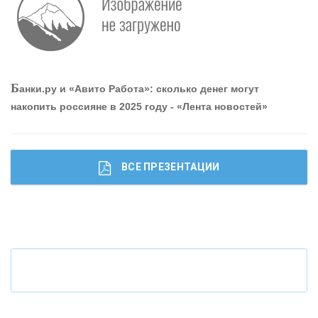
Р
абота мечты. Что банки делают для того, чтобы
привлечь и удержать персонал - «Интервью»
О
шибки при покупке подержанного авто
Б
анки.ру и «Авито Работа»: сколько денег могут
накопить россияне в 2025 году - «Лента новостей»
ВСЕ ПРЕЗЕНТАЦИИ
Ч
то будет с наличными деньгами при цифровом
рубле