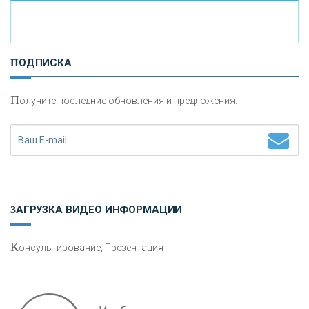
И
нвестиционные золотые монеты как средство
ПОДПИСКА
сохранения и увеличения капитала
П
олучите последние обновления и предложения.
Н
етворкинг для предпринимателей
ЗАГРУЗКА ВИДЕО ИНФОРМАЦИИ
К
онсультирование, Презентация