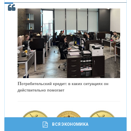
С
корость - один из главных трендов в
кредитовании бизнеса - «Интервью»
П
отребительский кредит: в каких ситуациях он
действительно помогает
ВСЯ ЭКОНОМИКА