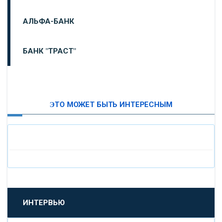
АЛЬФА-БАНК
БАНК "ТРАСТ"
ВТБ24
ЭТО МОЖЕТ БЫТЬ ИНТЕРЕСНЫМ
«МОСКОВСКИЙ ИНДУСТРИАЛЬНЫЙ БАНК»
«ПАО МОСОБЛБАНК»
«БАНК САНКТ-ПЕТЕРБУРГ»
«ПРОМСВЯЗЬБАНК»
ИНТЕРВЬЮ