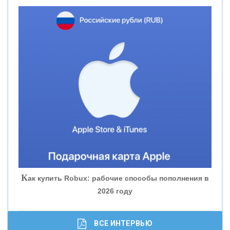
«НОВИКОМБАНК»
«СМП БАНК»
«ВНЕШПРОМБАНК»
«БАНК ЮГРА»
«БАНК ГЛОБЭКС»
«СОВКОМБАНК»
К
ак купить Robux: рабочие способы пополнения в
2026 году
«ТРАСТ»
«ГАЗПРОМБАНК»
ВСЕ ИНТЕРВЬЮ