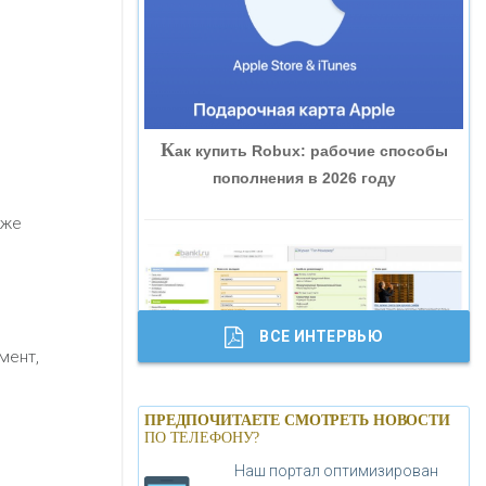
«ВНЕШПРОМБАНК»
«БАНК ЮГРА»
К
ак купить Robux: рабочие способы
«БАНК ГЛОБЭКС»
пополнения в 2026 году
«СОВКОМБАНК»
кже
«ТРАСТ»
ВСЕ ИНТЕРВЬЮ
«ГАЗПРОМБАНК»
мент,
Б
анки.ру обновил логотип впервые за
«МОСКОВСКИЙ КРЕДИТНЫЙ
ПРЕДПОЧИТАЕТЕ СМОТРЕТЬ НОВОСТИ
19 лет - «Лента новостей»
ПО ТЕЛЕФОНУ?
БАНК»
Наш портал оптимизирован