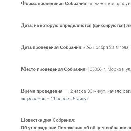
Ф
орма проведения Собрания
: совместное присут
Д
ата, на которую определяются (фиксируются) л
Д
ата проведения Собрания
: «29» ноября 2018 года;
М
есто проведения Собрания
: 105066, г. Москва, ул
В
ремя проведения
– 12 часов 00 минут, начало р
акционеров – 11 часов 45 минут.
П
овестка дня Собрания
:
Об утверждении Положения об общем собрании а