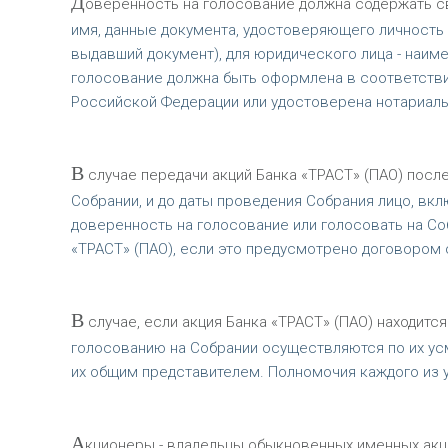
Д
оверенность на голосование должна содержать св
имя, данные документа, удостоверяющего личность (с
выдавший документ), для юридического лица - наим
голосование должна быть оформлена в соответствии
Российской Федерации или удостоверена нотариаль
В
случае передачи акций Банка «ТРАСТ» (ПАО) после
Собрании, и до даты проведения Собрания лицо, вк
доверенность на голосование или голосовать на Со
«ТРАСТ» (ПАО), если это предусмотрено договором о
В
случае, если акция Банка «ТРАСТ» (ПАО) находитс
голосованию на Собрании осуществляются по их ус
их общим представителем. Полномочия каждого из
А
кционеры - владельцы обыкновенных именных акци