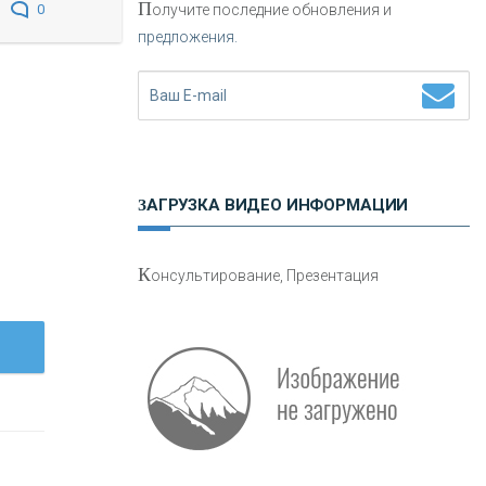
П
олучите последние обновления и
0
предложения.
Н
етворкинг для предпринимателей
ЗАГРУЗКА ВИДЕО ИНФОРМАЦИИ
О
шибки при покупке подержанного
К
онсультирование, Презентация
авто