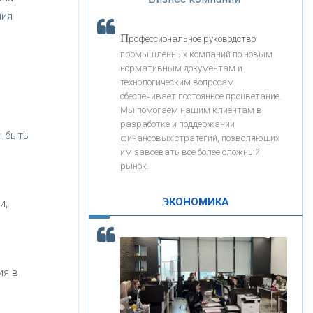
«Интервью»
«ЗАПСИБКОМБАНК»
ния
П
рофессиональное руководство
«РОСЕВРОБАНК»
промышленных компаний по новым
нормативным документам и
технологическим вопросам
«ПРЕСС-СЛУЖБА ВТБ24»
обеспечивает постоянное процветание.
Мы помогаем нашим клиентам в
разработке и поддержании
ы быть
«АВТОГРАДБАНК»
финансовых стратегий, позволяющих
им завоевать все более сложный
рынок.
«ПРОМРЕГИОНБАНК»
ЭКОНОМИКА
и,
С
корость - один из главных трендов в
ОНАС
кредитовании бизнеса - «Интервью»
КОНТАКТЫ
ия в