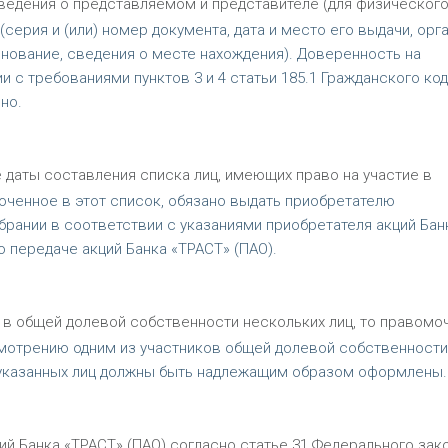
едения о представляемом и представителе (для физического
ерия и (или) номер документа, дата и место его выдачи, орга
енование, сведения о месте нахождения). Доверенность на
 с требованиями пунктов 3 и 4 статьи 185.1 Гражданского ко
но.
 даты составления списка лиц, имеющих право на участие в
люченное в этот список, обязано выдать приобретателю
брании в соответствии с указаниями приобретателя акций Бан
 передаче акций Банка «ТРАСТ» (ПАО).
я в общей долевой собственности нескольких лиц, то правомо
мотрению одним из участников общей долевой собственности
 указанных лиц должны быть надлежащим образом оформлены.
й Банка «ТРАСТ» (ПАО) согласно статье 31 Федерального зак