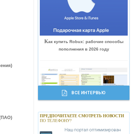
«ВНЕШПРОМБАНК»
«БАНК ЮГРА»
К
ак купить Robux: рабочие способы
«БАНК ГЛОБЭКС»
пополнения в 2026 году
«СОВКОМБАНК»
ления)
«ТРАСТ»
ВСЕ ИНТЕРВЬЮ
«ГАЗПРОМБАНК»
Б
анки.ру обновил логотип впервые за
«МОСКОВСКИЙ КРЕДИТНЫЙ
ПРЕДПОЧИТАЕТЕ СМОТРЕТЬ НОВОСТИ
(ПАО)
19 лет - «Лента новостей»
ПО ТЕЛЕФОНУ?
БАНК»
Наш портал оптимизирован