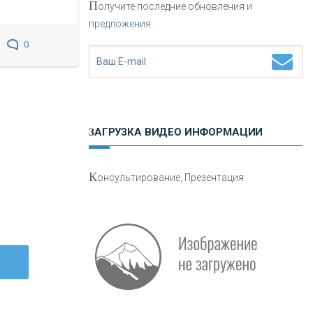
П
олучите последние обновления и
предложения.
Н
етворкинг для предпринимателей
0
ЗАГРУЗКА ВИДЕО ИНФОРМАЦИИ
О
шибки при покупке подержанного
К
онсультирование, Презентация
авто