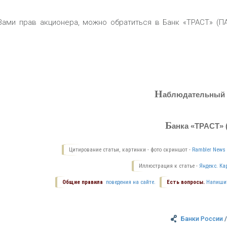
ами прав акционера, можно обратиться в Банк «ТРАСТ» (П
Н
аблюдательный 
Б
анка «ТРАСТ» 
Цитирование статьи, картинки - фото скриншот -
Rambler News 
Иллюстрация к статье -
Яндекс. Ка
Общие правила
поведения на сайте.
Есть вопросы.
Напиши
Банки России