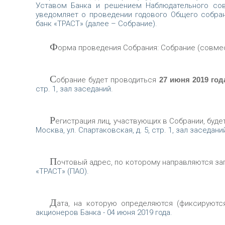
Уставом Банка и решением Наблюдательного сове
уведомляет о проведении годового Общего собра
банк «ТРАСТ» (далее – Собрание).
Ф
орма проведения Собрания: Собрание (совмес
С
обрание будет проводиться
27 июня 2019 год
стр. 1, зал заседаний.
Р
егистрация лиц, участвующих в Собрании, будет
Москва, ул. Спартаковская, д. 5, стр. 1, зал заседани
П
очтовый адрес, по которому направляются запол
«ТРАСТ» (ПАО).
Д
ата, на которую определяются (фиксируют
акционеров Банка - 04 июня 2019 года.