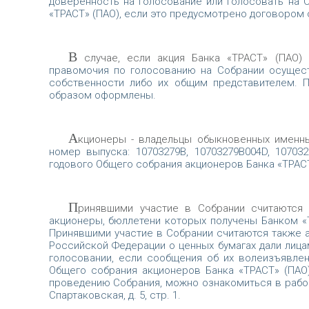
доверенность на голосование или голосовать на С
«ТРАСТ» (ПАО), если это предусмотрено договором о
В
случае, если акция Банка «ТРАСТ» (ПАО) 
правомочия по голосованию на Собрании осущес
собственности либо их общим представителем. 
образом оформлены.
А
кционеры - владельцы обыкновенных именны
номер выпуска: 10703279B, 10703279B004D, 1070
годового Общего собрания акционеров Банка «ТРАСТ
П
ринявшими участие в Собрании считаются 
акционеры, бюллетени которых получены Банком «Т
Принявшими участие в Собрании считаются также а
Российской Федерации о ценных бумагах дали лицам
голосовании, если сообщения об их волеизъявлен
Общего собрания акционеров Банка «ТРАСТ» (ПАО
проведению Собрания, можно ознакомиться в рабочие 
Спартаковская, д. 5, стр. 1.