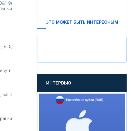
09/19)
ВТБ24
альный
ЭТО МОЖЕТ БЫТЬ ИНТЕРЕСНЫМ
«МОСКОВСКИЙ
ИНДУСТРИАЛЬНЫЙ БАНК»
 д. 5,
«ПАО МОСОБЛБАНК»
«БАНК САНКТ-ПЕТЕРБУРГ»
су: г.
ИНТЕРВЬЮ
«ПРОМСВЯЗЬБАНК»
, Банк
«НОВИКОМБАНК»
рании
«СМП БАНК»