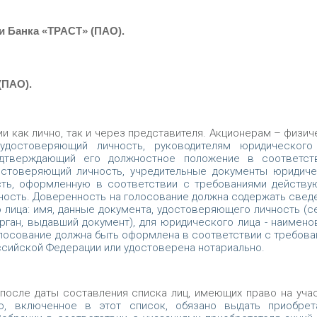
и Банка «ТРАСТ» (ПАО).
(ПАО).
и как лично, так и через представителя. Акционерам – физи
достоверяющий личность, руководителям юридического 
одтверждающий его должностное положение в соответст
остоверяющий личность, учредительные документы юридиче
сть, оформленную в соответствии с требованиями действу
чность. Доверенность на голосование должна содержать свед
 лица: имя, данные документа, удостоверяющего личность (с
орган, выдавший документ), для юридического лица - наимено
олосование должна быть оформлена в соответствии с требов
оссийской Федерации или удостоверена нотариально.
 после даты составления списка лиц, имеющих право на уча
о, включенное в этот список, обязано выдать приобрет