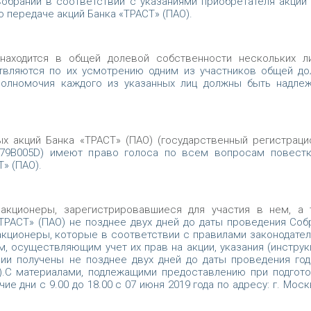
обрании в соответствии с указаниями приобретателя акций
 передаче акций Банка «ТРАСТ» (ПАО).
находится в общей долевой собственности нескольких ли
твляются по их усмотрению одним из участников общей до
Полномочия каждого из указанных лиц должны быть надле
х акций Банка «ТРАСТ» (ПАО) (государственный регистрац
3279B005D) имеют право голоса по всем вопросам повестк
» (ПАО).
акционеры, зарегистрировавшиеся для участия в нем, а 
РАСТ» (ПАО) не позднее двух дней до даты проведения Соб
кционеры, которые в соответствии с правилами законодате
, осуществляющим учет их прав на акции, указания (инструк
ии получены не позднее двух дней до даты проведения го
).С материалами, подлежащими предоставлению при подгот
дни с 9.00 до 18.00 с 07 июня 2019 года по адресу: г. Москв