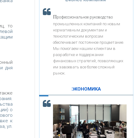
 Банка
«Интервью»
«ЗАПСИБКОМБАНК»
П
рофессиональное руководство
«РОСЕВРОБАНК»
промышленных компаний по новым
ц, то
нормативным документам и
левой
технологическим вопросам
жащим
«ПРЕСС-СЛУЖБА ВТБ24»
обеспечивает постоянное процветание.
Мы помогаем нашим клиентам в
разработке и поддержании
«АВТОГРАДБАНК»
финансовых стратегий, позволяющих
ионный
им завоевать все более сложный
и дня
рынок.
«ПРОМРЕГИОНБАНК»
ЭКОНОМИКА
также
С
корость - один из главных трендов в
ОНАС
рания.
льства
кредитовании бизнеса - «Интервью»
ции) о
дового
КОНТАКТЫ
овке к
а, ул.