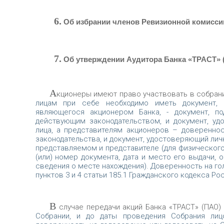
6.
Об избрании членов Ревизионной комисси
7.
Об утверждении Аудитора Банка «ТРАСТ» 
А
кционеры имеют право участвовать в собрани
лицам при себе необходимо иметь документ, у
являющегося акционером Банка, - документ, п
действующим законодательством, и документ, уд
лица, а представителям акционеров – доверенно
законодательства, и документ, удостоверяющий ли
представляемом и представителе (для физического
(или) номер документа, дата и место его выдачи, 
сведения о месте нахождения). Доверенность на г
пунктов 3 и 4 статьи 185.1 Гражданского кодекса Р
В
случае передачи акций Банка «ТРАСТ» (ПАО)
Собрании, и до даты проведения Собрания лиц