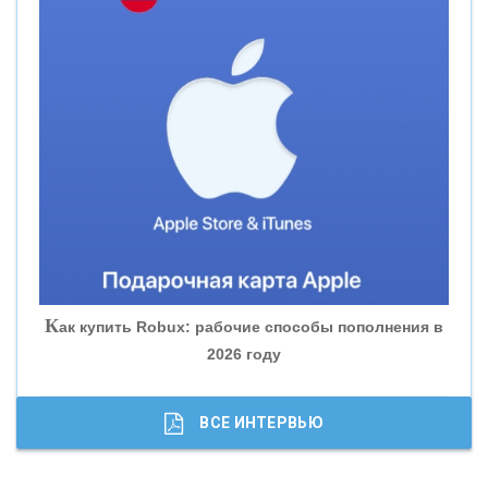
«СМП БАНК»
«ВНЕШПРОМБАНК»
«БАНК ЮГРА»
«БАНК ГЛОБЭКС»
«СОВКОМБАНК»
К
ак купить Robux: рабочие способы пополнения в
2026 году
«ТРАСТ»
«ГАЗПРОМБАНК»
ВСЕ ИНТЕРВЬЮ
«МОСКОВСКИЙ КРЕДИТНЫЙ БАНК»