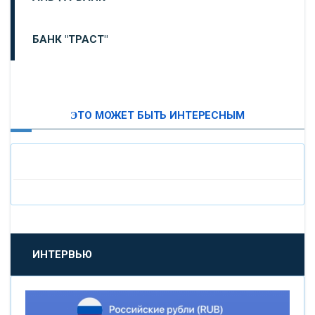
БАНК "ТРАСТ"
ВТБ24
ЭТО МОЖЕТ БЫТЬ ИНТЕРЕСНЫМ
«МОСКОВСКИЙ ИНДУСТРИАЛЬНЫЙ БАНК»
«ПАО МОСОБЛБАНК»
«БАНК САНКТ-ПЕТЕРБУРГ»
«ПРОМСВЯЗЬБАНК»
ИНТЕРВЬЮ
«НОВИКОМБАНК»