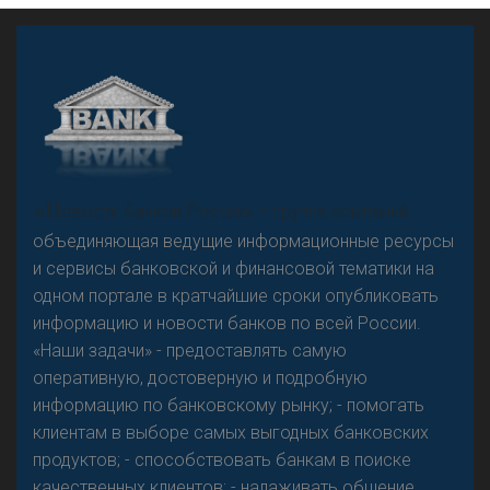
А
двокат it
Р
езкого разворота на рынке автокредитов не
«Н
овости Банков России» – группа компаний,
предвидится - «Интервью»
объединяющая ведущие информационные ресурсы
и сервисы банковской и финансовой тематики на
одном портале в кратчайшие сроки опубликовать
информацию и новости банков по всей России.
«Наши задачи» - предоставлять самую
оперативную, достоверную и подробную
информацию по банковскому рынку; - помогать
клиентам в выборе самых выгодных банковских
продуктов; - способствовать банкам в поиске
качественных клиентов; - налаживать общение