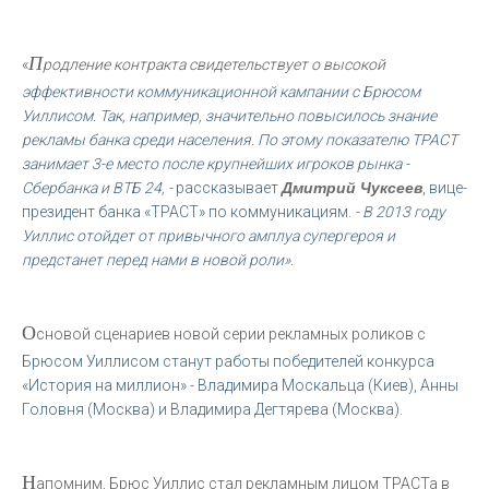
П
«
родление контракта свидетельствует о высокой
эффективности коммуникационной кампании с Брюсом
Уиллисом. Так, например, значительно повысилось знание
рекламы банка среди населения. По этому показателю ТРАСТ
занимает 3-е место после крупнейших игроков рынка -
Сбербанка и ВТБ 24, -
рассказывает
Дмитрий Чуксеев
, вице-
президент банка «ТРАСТ» по коммуникациям.
- В 2013 году
Уиллис отойдет от привычного амплуа супергероя и
предстанет перед нами в новой роли».
О
сновой сценариев новой серии рекламных роликов с
Брюсом Уиллисом станут работы победителей конкурса
«История на миллион» - Владимира Москальца (Киев), Анны
Головня (Москва) и Владимира Дегтярева (Москва).
Н
апомним, Брюс Уиллис стал рекламным лицом ТРАСТа в