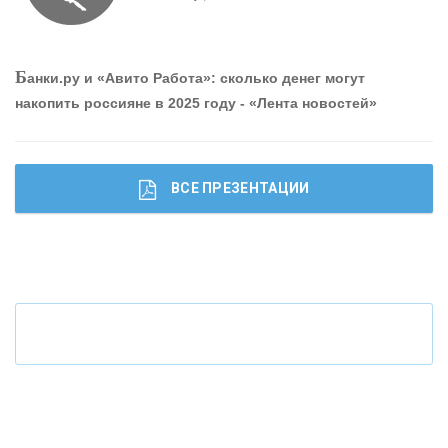
О
шибки при покупке подержанного авто
Б
анки.ру и «Авито Работа»: сколько денег могут
накопить россияне в 2025 году - «Лента новостей»
ВСЕ ПРЕЗЕНТАЦИИ
Ч
то будет с наличными деньгами при цифровом
рубле