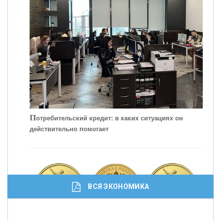
С
корость - один из главных трендов в
кредитовании бизнеса - «Интервью»
П
отребительский кредит: в каких ситуациях он
действительно помогает
ВСЯ ЭКОНОМИКА