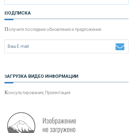
И
нвестиционные золотые монеты как средство
ПОДПИСКА
сохранения и увеличения капитала
П
олучите последние обновления и предложения.
Н
етворкинг для предпринимателей
ЗАГРУЗКА ВИДЕО ИНФОРМАЦИИ
К
онсультирование, Презентация
Р
абота мечты. Что банки делают для того, чтобы
привлечь и удержать персонал - «Интервью»