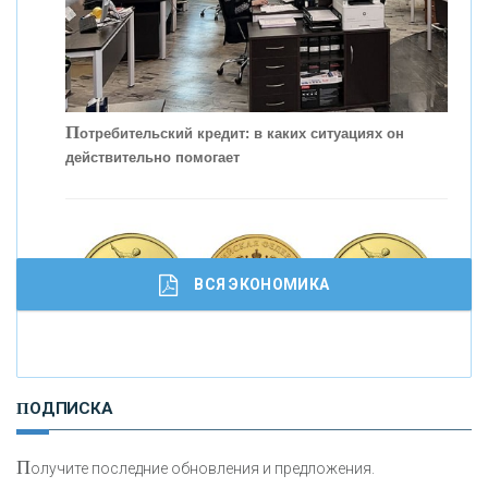
С
корость - один из главных трендов в
кредитовании бизнеса - «Интервью»
П
отребительский кредит: в каких ситуациях он
действительно помогает
ВСЯ ЭКОНОМИКА
И
нвестиционные золотые монеты как средство
ПОДПИСКА
сохранения и увеличения капитала
П
олучите последние обновления и предложения.