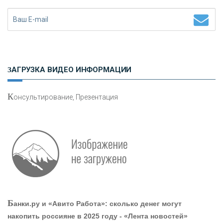
Н
етворкинг для предпринимателей
ЗАГРУЗКА ВИДЕО ИНФОРМАЦИИ
К
онсультирование, Презентация
Р
абота мечты. Что банки делают для того, чтобы
привлечь и удержать персонал - «Интервью»
О
шибки при покупке подержанного авто
Б
анки.ру и «Авито Работа»: сколько денег могут
накопить россияне в 2025 году - «Лента новостей»