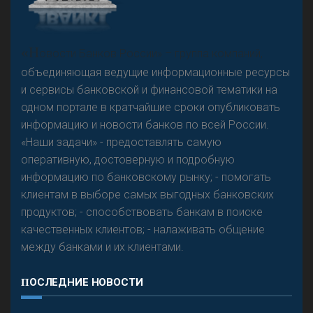
А
двокат it
Р
езкого разворота на рынке автокредитов не
«Н
овости Банков России» – группа компаний,
предвидится - «Интервью»
объединяющая ведущие информационные ресурсы
и сервисы банковской и финансовой тематики на
одном портале в кратчайшие сроки опубликовать
информацию и новости банков по всей России.
«Наши задачи» - предоставлять самую
оперативную, достоверную и подробную
информацию по банковскому рынку; - помогать
клиентам в выборе самых выгодных банковских
продуктов; - способствовать банкам в поиске
качественных клиентов; - налаживать общение
между банками и их клиентами.
ПОСЛЕДНИЕ НОВОСТИ