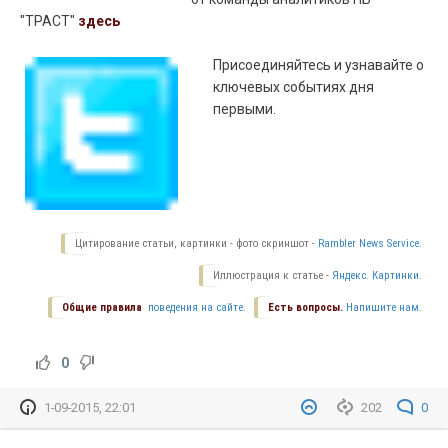
"ТРАСТ"
здесь
Присоединяйтесь и узнавайте о
ключевых событиях дня
первыми.
Цитирование статьи, картинки - фото скриншот -
Rambler News Service.
Иллюстрация к статье -
Яндекс. Картинки.
Общие правила
поведения на сайте.
Есть вопросы.
Напишите нам.
0
1-09-2015, 22:01
202
0