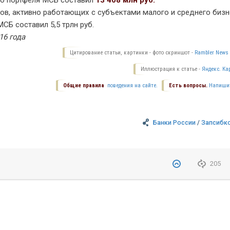
о портфеля МСБ составил
13 408 млн руб.
ков, активно работающих с субъектами малого и среднего бизн
СБ составил 5,5 трлн руб.
16 года
Цитирование статьи, картинки - фото скриншот -
Rambler News 
Иллюстрация к статье -
Яндекс. Ка
Общие правила
поведения на сайте.
Есть вопросы.
Напиши
Банки России
/
Запсибк
205