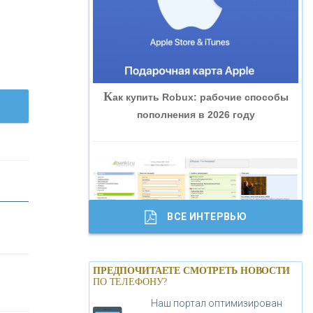
«ВНЕШПРОМБАНК»
«БАНК ЮГРА»
К
ак купить Robux: рабочие способы
«БАНК ГЛОБЭКС»
пополнения в 2026 году
«СОВКОМБАНК»
«ТРАСТ»
ВСЕ ИНТЕРВЬЮ
«ГАЗПРОМБАНК»
Б
анки.ру обновил логотип впервые за
«МОСКОВСКИЙ КРЕДИТНЫЙ
ПРЕДПОЧИТАЕТЕ СМОТРЕТЬ НОВОСТИ
19 лет - «Лента новостей»
ПО ТЕЛЕФОНУ?
БАНК»
Наш портал оптимизирован