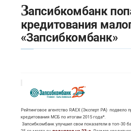
З
апсибкомбанк попа
кредитования малог
«Запсибкомбанк»
Рейтинговое агентство RAEX (Эксперт РА)
подвело п
кредитования МСБ по итогам 2015 года*.
Запсибкомбанк улучшил свои показатели в топ-30 ба