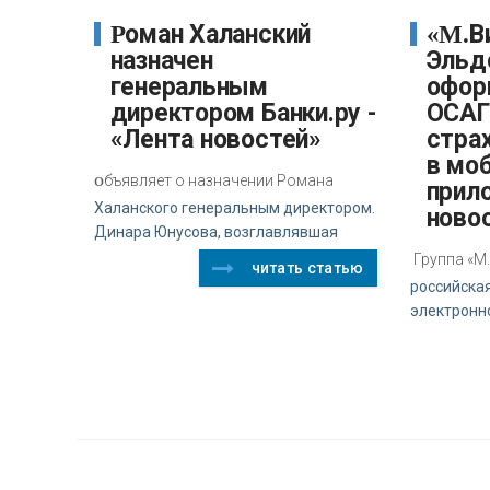
Роман Халанский
«М.Видео-
назначен
Эльд
генеральным
офор
директором Банки.ру -
ОСАГО
«Лента новостей»
стра
в мо
о
бъявляет о назначении Романа
прил
Халанского генеральным директором.
ново
Динара Юнусова, возглавлявшая
Группа «М
читать статью
российска
электронн