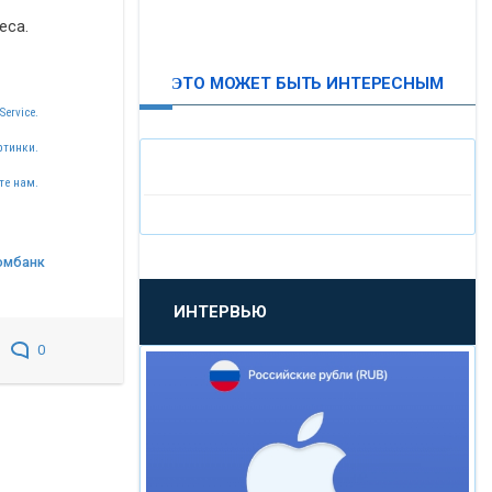
еса.
ВТБ24
ЭТО МОЖЕТ БЫТЬ ИНТЕРЕСНЫМ
«МОСКОВСКИЙ
Service.
ИНДУСТРИАЛЬНЫЙ БАНК»
ртинки.
те нам.
«ПАО МОСОБЛБАНК»
«БАНК САНКТ-ПЕТЕРБУРГ»
омбанк
ИНТЕРВЬЮ
«ПРОМСВЯЗЬБАНК»
0
«НОВИКОМБАНК»
«СМП БАНК»