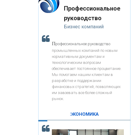
«Интервью»
-- Лучшее, что можно сделать с хорошим советом, это
«ЗАПСИБКОМБАНК»
Профессиональное
пропустить его мимо ушей. Он никогда не бывает
полезен никому, кроме того, кто его дал.
руководство
-- Люблю давать советы и очень не люблю, когда их
«РОСЕВРОБАНК»
Бизнес компаний
дают мне.
«ПРЕСС-СЛУЖБА ВТБ24»
П
рофессиональное руководство
промышленных компаний по новым
нормативным документам и
«АВТОГРАДБАНК»
технологическим вопросам
обеспечивает постоянное процветание.
Мы помогаем нашим клиентам в
«ПРОМРЕГИОНБАНК»
разработке и поддержании
финансовых стратегий, позволяющих
им завоевать все более сложный
С
корость - один из главных трендов в
ОНАС
рынок.
кредитовании бизнеса - «Интервью»
КОНТАКТЫ
ЭКОНОМИКА