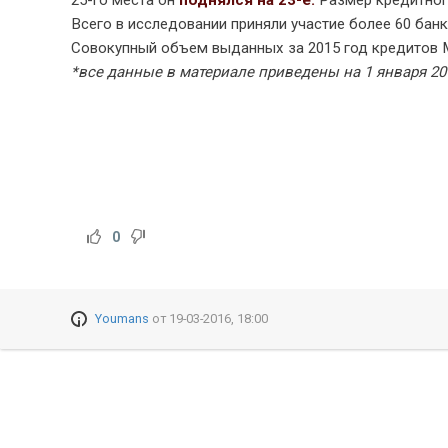
25-го места он
поднялся на 23-е.
Размер кредитног
Всего в исследовании приняли участие более 60 бан
Совокупный объем выданных за 2015 год кредитов М
*все данные в материале приведены на 1 января 20
0
Youmans
от
19-03-2016, 18:00