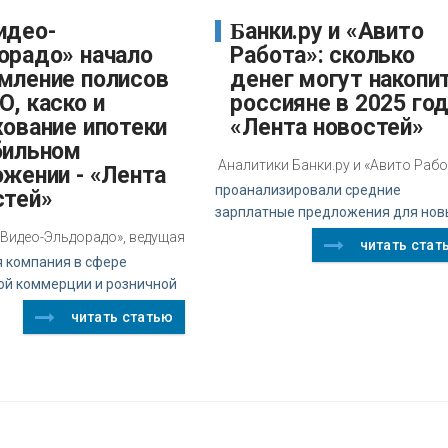
Банки.ру и «Авито
орадо» начало
Работа»: сколько
мление полисов
денег могут накопи
, каско и
россияне в 2025 год
хование ипотеки
«Лента новостей»
бильном
Аналитики Банки.ру и «Авито Раб
ожении - «Лента
проанализировали средние
стей»
зарплатные предложения для нов
.Видео-Эльдорадо», ведущая
читать стат
я компания в сфере
ой коммерции и розничной
читать статью