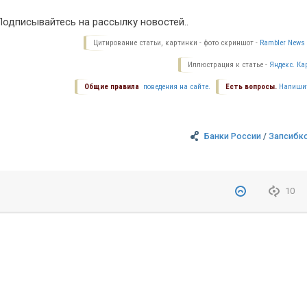
одписывайтесь на рассылку новостей..
Цитирование статьи, картинки - фото скриншот -
Rambler News 
Иллюстрация к статье -
Яндекс. Ка
Общие правила
поведения на сайте.
Есть вопросы.
Напиши
Банки России
/
Запсибк
10