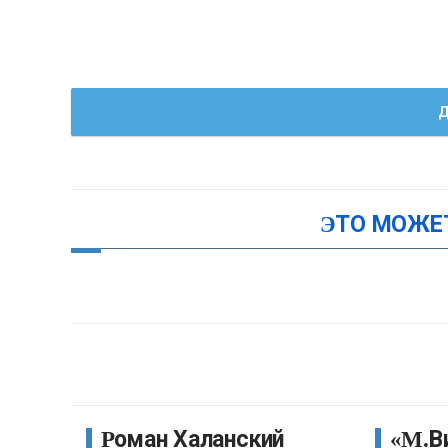
Д
ЭТО МОЖЕ
Роман Халанский
«М.Видео-