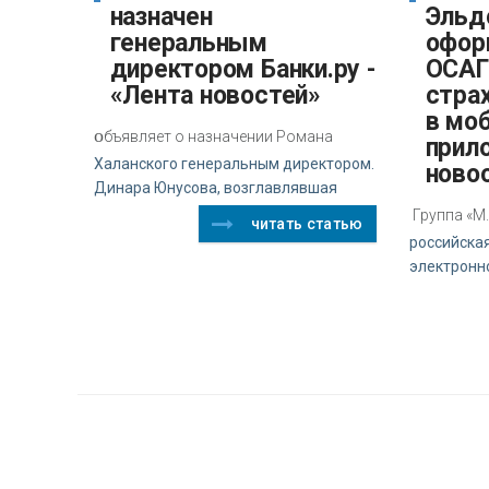
назначен
Эльд
генеральным
офор
директором Банки.ру -
ОСАГО
«Лента новостей»
стра
в мо
о
бъявляет о назначении Романа
прил
Халанского генеральным директором.
ново
Динара Юнусова, возглавлявшая
Группа «М
читать статью
российска
электронн