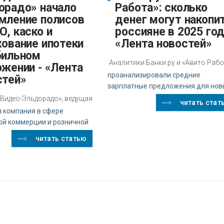
орадо» начало
Работа»: сколько
мление полисов
денег могут накопи
, каско и
россияне в 2025 год
хование ипотеки
«Лента новостей»
бильном
Аналитики Банки.ру и «Авито Раб
ожении - «Лента
проанализировали средние
стей»
зарплатные предложения для нов
.Видео-Эльдорадо», ведущая
читать стат
я компания в сфере
ой коммерции и розничной
читать статью