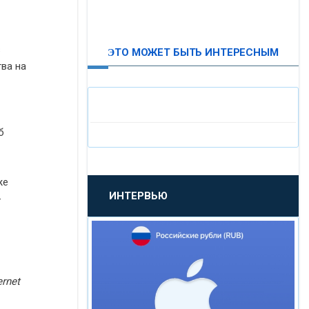
ВТБ24
в
ЭТО МОЖЕТ БЫТЬ ИНТЕРЕСНЫМ
«МОСКОВСКИЙ
ва на
ИНДУСТРИАЛЬНЫЙ БАНК»
«ПАО МОСОБЛБАНК»
б
«БАНК САНКТ-ПЕТЕРБУРГ»
же
ИНТЕРВЬЮ
-
«ПРОМСВЯЗЬБАНК»
«НОВИКОМБАНК»
rnet
«СМП БАНК»