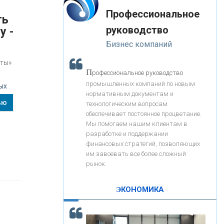
«Интервью»
-- Лучшее, что можно сделать с хорошим советом, это
«ЗАПСИБКОМБАНК»
Профессиональное
пропустить его мимо ушей. Он никогда не бывает
ть
полезен никому, кроме того, кто его дал.
руководство
у -
-- Люблю давать советы и очень не люблю, когда их
«РОСЕВРОБАНК»
Бизнес компаний
дают мне.
оты»
«ПРЕСС-СЛУЖБА ВТБ24»
П
рофессиональное руководство
промышленных компаний по новым
ых
нормативным документам и
«АВТОГРАДБАНК»
ью
технологическим вопросам
обеспечивает постоянное процветание.
Мы помогаем нашим клиентам в
«ПРОМРЕГИОНБАНК»
разработке и поддержании
финансовых стратегий, позволяющих
им завоевать все более сложный
С
корость - один из главных трендов в
ОНАС
рынок.
кредитовании бизнеса - «Интервью»
КОНТАКТЫ
ЭКОНОМИКА