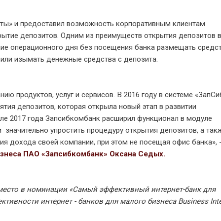
ты» и предоставил возможность корпоративным клиентам
рытие депозитов. Одним из преимуществ открытия депозитов 
ение операционного дня без посещения банка размещать средст
 или изымать денежные средства с депозита.
ию продуктов, услуг и сервисов. В 2016 году в системе «ЗапСи
ятия депозитов, которая открыла новый этап в развитии
ле 2017 года Запсибкомбанк расширил функционал в модуле
 значительно упростить процедуру открытия депозитов, а так
я дохода своей компании, при этом не посещая офис банка», 
знеса ПАО «Запсибкомбанк» Оксана Седых.
е место в номинации «Самый эффективный интернет-банк для
ивности интернет - банков для малого бизнеса Business Inte