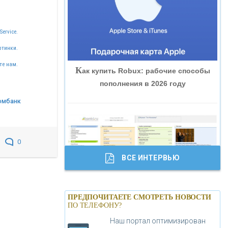
«ВНЕШПРОМБАНК»
Service.
«БАНК ЮГРА»
ртинки.
те нам.
К
ак купить Robux: рабочие способы
«БАНК ГЛОБЭКС»
пополнения в 2026 году
омбанк
«СОВКОМБАНК»
«ТРАСТ»
0
ВСЕ ИНТЕРВЬЮ
«ГАЗПРОМБАНК»
Б
анки.ру обновил логотип впервые за
«МОСКОВСКИЙ КРЕДИТНЫЙ
ПРЕДПОЧИТАЕТЕ СМОТРЕТЬ НОВОСТИ
19 лет - «Лента новостей»
ПО ТЕЛЕФОНУ?
БАНК»
Наш портал оптимизирован