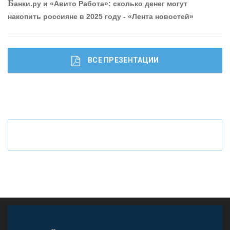
Б
анки.ру и «Авито Работа»: сколько денег могут
накопить россияне в 2025 году - «Лента новостей»
ВСЕ ПРЕЗЕНТАЦИИ
Ч
то будет с наличными деньгами при цифровом
рубле