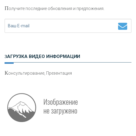
П
олучите последние обновления и предложения.
Н
етворкинг для предпринимателей
ЗАГРУЗКА ВИДЕО ИНФОРМАЦИИ
К
онсультирование, Презентация
Р
абота мечты. Что банки делают для того, чтобы
привлечь и удержать персонал - «Интервью»
О
шибки при покупке подержанного авто