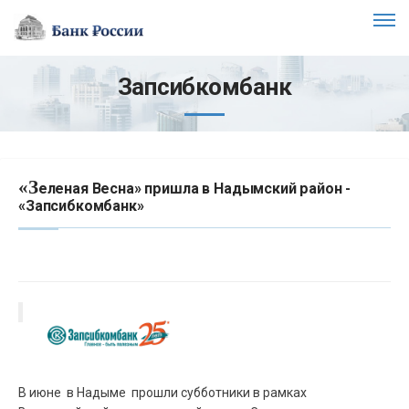
Запсибкомбанк
«З
еленая Весна» пришла в Надымский район -
«Запсибкомбанк»
В июне в Надыме прошли субботники в рамках