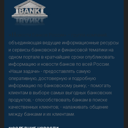
А
двокат it
Р
езкого разворота на рынке автокредитов не
«Н
овости Банков России» – группа компаний,
предвидится - «Интервью»
объединяющая ведущие информационные ресурсы
и сервисы банковской и финансовой тематики на
одном портале в кратчайшие сроки опубликовать
информацию и новости банков по всей России.
«Наши задачи» - предоставлять самую
оперативную, достоверную и подробную
информацию по банковскому рынку; - помогать
клиентам в выборе самых выгодных банковских
продуктов; - способствовать банкам в поиске
качественных клиентов; - налаживать общение
между банками и их клиентами.