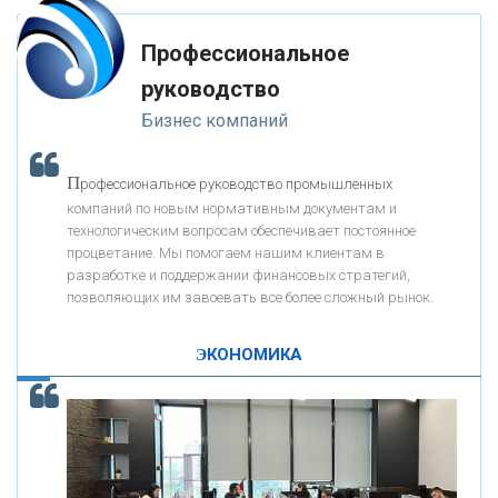
-- Лучшее, что можно сделать с хорошим советом, это пропустить его
мимо ушей. Он никогда не бывает полезен никому, кроме того, кто его
«РОСЕВРОБАНК»
дал.
Профессиональное
-- Люблю давать советы и очень не люблю, когда их дают мне.
руководство
«ПРЕСС-СЛУЖБА ВТБ24»
Бизнес компаний
«АВТОГРАДБАНК»
П
рофессиональное руководство промышленных
К
компаний по новым нормативным документам и
ак Система быстрых платежей за пять лет
«ПРОМРЕГИОНБАНК»
технологическим вопросам обеспечивает постоянное
изменила финансовый рынок - «Интервью»
процветание. Мы помогаем нашим клиентам в
разработке и поддержании финансовых стратегий,
ОНАС
позволяющих им завоевать все более сложный рынок.
ЭКОНОМИКА
КОНТАКТЫ