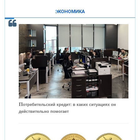
«ПРОМРЕГИОНБАНК»
изменила финансовый рынок - «Интервью»
ЭКОНОМИКА
ОНАС
КОНТАКТЫ
П
отребительский кредит: в каких ситуациях он
действительно помогает
С
корость - один из главных трендов в
кредитовании бизнеса - «Интервью»