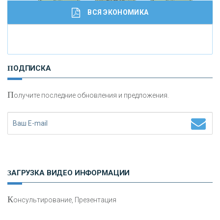
ВСЯ ЭКОНОМИКА
И
нвестиционные золотые монеты как средство
ПОДПИСКА
сохранения и увеличения капитала
П
олучите последние обновления и предложения.
Н
етворкинг для предпринимателей
ЗАГРУЗКА ВИДЕО ИНФОРМАЦИИ
К
онсультирование, Презентация