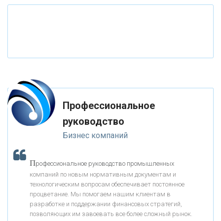
«РОССИЙСКИЙ КАПИТАЛ»
«НАЦИОНАЛЬНЫЙ КЛИРИНГОВЫЙ ЦЕНТР»
«ФК ОТКРЫТИЕ»
Профессиональное
«ЗАПСИБКОМБАНК»
руководство
Бизнес компаний
«РОСЕВРОБАНК»
П
рофессиональное руководство промышленных
«ПРЕСС-СЛУЖБА ВТБ24»
компаний по новым нормативным документам и
технологическим вопросам обеспечивает постоянное
процветание. Мы помогаем нашим клиентам в
«АВТОГРАДБАНК»
разработке и поддержании финансовых стратегий,
позволяющих им завоевать все более сложный рынок.
К
ак Система быстрых платежей за пять лет