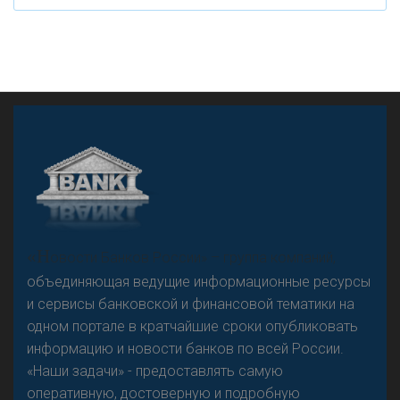
А
двокат it
«Н
овости Банков России» – группа компаний,
объединяющая ведущие информационные ресурсы
и сервисы банковской и финансовой тематики на
одном портале в кратчайшие сроки опубликовать
Р
езкого разворота на рынке автокредитов не
информацию и новости банков по всей России.
предвидится - «Интервью»
«Наши задачи» - предоставлять самую
оперативную, достоверную и подробную