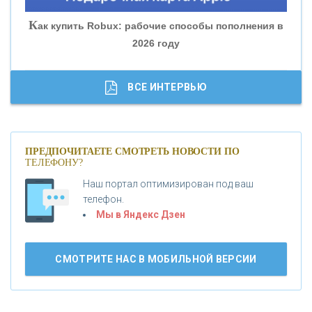
«СОВКОМБАНК»
К
ак купить Robux: рабочие способы пополнения в
2026 году
«ТРАСТ»
«ГАЗПРОМБАНК»
ВСЕ ИНТЕРВЬЮ
«МОСКОВСКИЙ КРЕДИТНЫЙ БАНК»
ПРЕДПОЧИТАЕТЕ СМОТРЕТЬ НОВОСТИ ПО
ТЕЛЕФОНУ?
«АБСОЛЮТ БАНК»
Наш портал оптимизирован под ваш
телефон.
Б
«БАНК ВОЗРОЖДЕНИЕ»
анки.ру обновил логотип впервые за 19 лет -
Мы в Яндекс Дзен
«Лента новостей»
АО «КРЕДИТ ЕВРОПА БАНК»
СМОТРИТЕ НАС В МОБИЛЬНОЙ ВЕРСИИ
«ТАТФОНДБАНК»