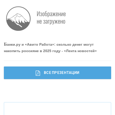
О
шибки при покупке подержанного авто
Р
абота мечты. Что банки делают для того, чтобы
Б
анки.ру и «Авито Работа»: сколько денег могут
привлечь и удержать персонал - «Интервью»
накопить россияне в 2025 году - «Лента новостей»
ВСЕ ПРЕЗЕНТАЦИИ
Ч
то будет с наличными деньгами при цифровом
рубле