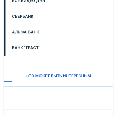
ВСЕ ВИДЕО ДНЯ
СБЕРБАНК
АЛЬФА-БАНК
БАНК "ТРАСТ"
ВТБ24
ЭТО МОЖЕТ БЫТЬ ИНТЕРЕСНЫМ
«МОСКОВСКИЙ ИНДУСТРИАЛЬНЫЙ БАНК»
«ПАО МОСОБЛБАНК»
«БАНК САНКТ-ПЕТЕРБУРГ»