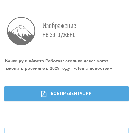
Р
абота мечты. Что банки делают для того, чтобы
привлечь и удержать персонал - «Интервью»
О
шибки при покупке подержанного авто
Б
анки.ру и «Авито Работа»: сколько денег могут
накопить россияне в 2025 году - «Лента новостей»
ВСЕ ПРЕЗЕНТАЦИИ
Ч
то будет с наличными деньгами при цифровом