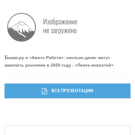
Р
абота мечты. Что банки делают для того, чтобы
привлечь и удержать персонал - «Интервью»
О
шибки при покупке подержанного авто
Б
анки.ру и «Авито Работа»: сколько денег могут
накопить россияне в 2025 году - «Лента новостей»
ВСЕ ПРЕЗЕНТАЦИИ
Ч
то будет с наличными деньгами при цифровом
рубле