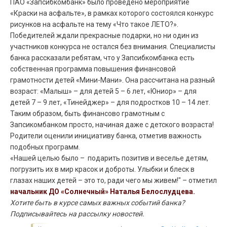
ПАО «Запсибкомбанк» было проведено мероприятие
«Краски на асфальте», в рамках которого состоялся конкурс
рисунков на асфальте на тему «Что такое ЛЕТО?».
Победителей ждали прекрасные подарки, но ни один из
участников конкурса не остался без внимания. Специалисты
банка рассказали ребятам, что у Запсибкомбанка есть
собственная программа повышения финансовой
грамотности детей «Мини-Мани». Она рассчитана на разный
возраст: «Малыш» – для детей 5 – 6 лет, «Юниор» – для
детей 7 – 9 лет, «Тинейджер» – для подростков 10 – 14 лет.
Таким образом, быть финансово грамотным с
Запсикомбанком просто, начиная даже с детского возраста!
Родители оценили инициативу банка, отметив важность
подобных программ.
«Нашей целью было – подарить позитив и веселье детям,
погрузить их в мир красок и доброты. Улыбки и блеск в
глазах наших детей – это то, ради чего мы живем!" – отметил
начальник ДО «Солнечный» Наталья Белослудцева.
Хотите быть в курсе самых важных событий банка?
Подписывайтесь
на рассылку новостей
.