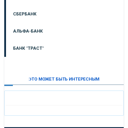
СБЕРБАНК
АЛЬФА-БАНК
БАНК "ТРАСТ"
ВТБ24
ЭТО МОЖЕТ БЫТЬ ИНТЕРЕСНЫМ
«МОСКОВСКИЙ ИНДУСТРИАЛЬНЫЙ БАНК»
«ПАО МОСОБЛБАНК»
«БАНК САНКТ-ПЕТЕРБУРГ»