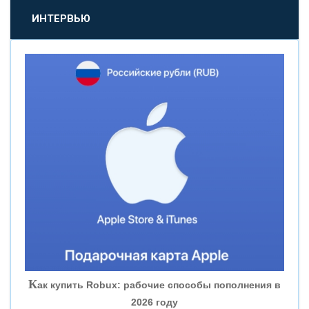
«ПРОМСВЯЗЬБАНК»
ИНТЕРВЬЮ
«НОВИКОМБАНК»
«СМП БАНК»
«ВНЕШПРОМБАНК»
«БАНК ЮГРА»
«БАНК ГЛОБЭКС»
«СОВКОМБАНК»
К
ак купить Robux: рабочие способы пополнения в
2026 году
«ТРАСТ»