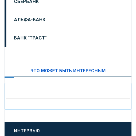
СБЕРБАНК
АЛЬФА-БАНК
БАНК "ТРАСТ"
ВТБ24
ЭТО МОЖЕТ БЫТЬ ИНТЕРЕСНЫМ
«МОСКОВСКИЙ ИНДУСТРИАЛЬНЫЙ БАНК»
«ПАО МОСОБЛБАНК»
«БАНК САНКТ-ПЕТЕРБУРГ»
«ПРОМСВЯЗЬБАНК»
ИНТЕРВЬЮ