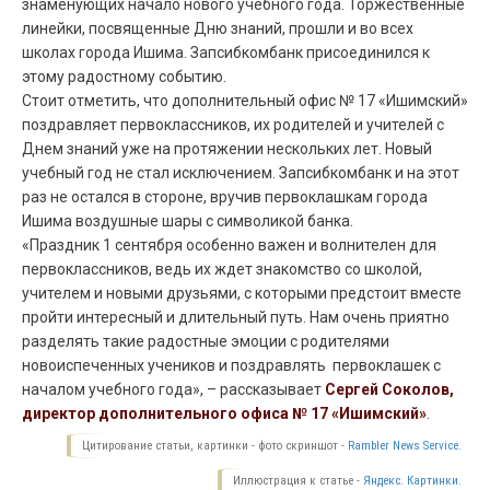
знаменующих начало нового учебного года. Торжественные
линейки, посвященные Дню знаний, прошли и во всех
школах города Ишима. Запсибкомбанк присоединился к
этому радостному событию.
Стоит отметить, что дополнительный офис № 17 «Ишимский»
поздравляет первоклассников, их родителей и учителей с
Днем знаний уже на протяжении нескольких лет. Новый
учебный год не стал исключением. Запсибкомбанк и на этот
раз не остался в стороне, вручив первоклашкам города
Ишима воздушные шары с символикой банка.
«Праздник 1 сентября особенно важен и волнителен для
первоклассников, ведь их ждет знакомство со школой,
учителем и новыми друзьями, с которыми предстоит вместе
пройти интересный и длительный путь. Нам очень приятно
разделять такие радостные эмоции с родителями
новоиспеченных учеников и поздравлять первоклашек с
началом учебного года», – рассказывает
Сергей Соколов,
директор дополнительного офиса № 17 «Ишимский»
.
Цитирование статьи, картинки - фото скриншот -
Rambler News Service.
Иллюстрация к статье -
Яндекс. Картинки.