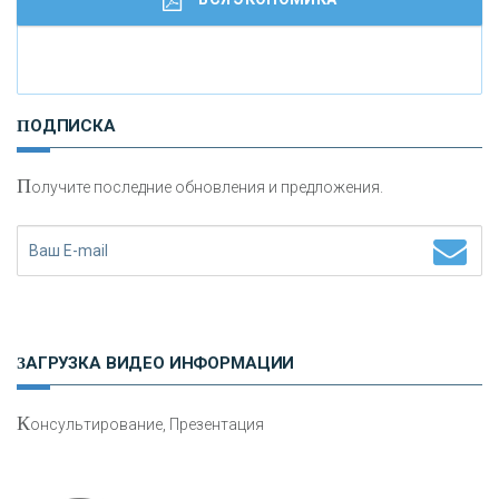
И
нвестиционные золотые монеты как средство
ПОДПИСКА
сохранения и увеличения капитала
П
олучите последние обновления и предложения.
Н
етворкинг для предпринимателей
ЗАГРУЗКА ВИДЕО ИНФОРМАЦИИ
К
онсультирование, Презентация