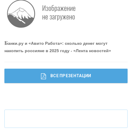
Р
абота мечты. Что банки делают для того, чтобы
привлечь и удержать персонал - «Интервью»
О
шибки при покупке подержанного авто
Б
анки.ру и «Авито Работа»: сколько денег могут
накопить россияне в 2025 году - «Лента новостей»
ВСЕ ПРЕЗЕНТАЦИИ
Ч
то будет с наличными деньгами при цифровом
рубле