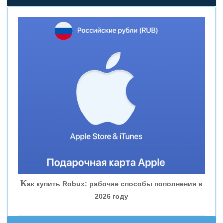
«НОВИКОМБАНК»
«СМП БАНК»
«ВНЕШПРОМБАНК»
«БАНК ЮГРА»
«БАНК ГЛОБЭКС»
«СОВКОМБАНК»
К
ак купить Robux: рабочие способы пополнения в
2026 году
«ТРАСТ»