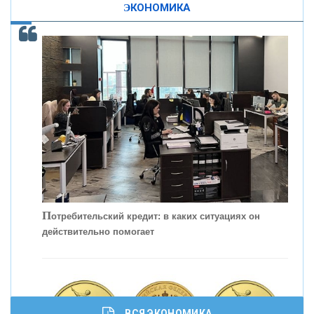
ЭКОНОМИКА
КОНТАКТЫ
С
корость - один из главных трендов в
кредитовании бизнеса - «Интервью»
П
отребительский кредит: в каких ситуациях он
действительно помогает
ВСЯ ЭКОНОМИКА