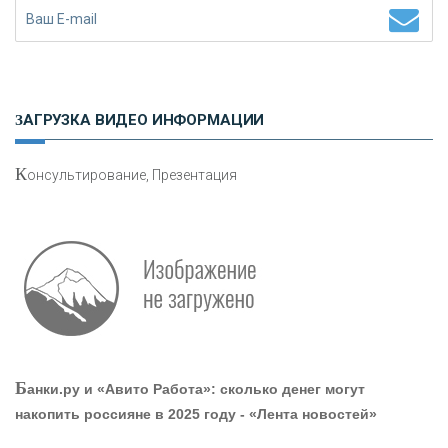
Н
етворкинг для предпринимателей
ЗАГРУЗКА ВИДЕО ИНФОРМАЦИИ
К
онсультирование, Презентация
Р
абота мечты. Что банки делают для того, чтобы
привлечь и удержать персонал - «Интервью»
О
шибки при покупке подержанного авто
Б
анки.ру и «Авито Работа»: сколько денег могут
накопить россияне в 2025 году - «Лента новостей»