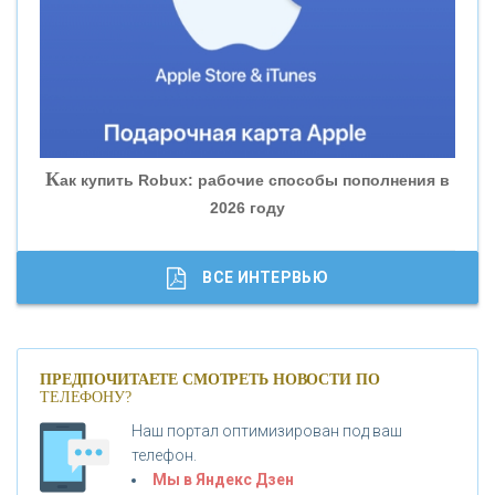
«БАНК ЮГРА»
«БАНК ГЛОБЭКС»
«СОВКОМБАНК»
К
ак купить Robux: рабочие способы пополнения в
2026 году
«ТРАСТ»
«ГАЗПРОМБАНК»
ВСЕ ИНТЕРВЬЮ
«МОСКОВСКИЙ КРЕДИТНЫЙ БАНК»
ПРЕДПОЧИТАЕТЕ СМОТРЕТЬ НОВОСТИ ПО
ТЕЛЕФОНУ?
«АБСОЛЮТ БАНК»
Наш портал оптимизирован под ваш
телефон.
Б
«БАНК ВОЗРОЖДЕНИЕ»
анки.ру обновил логотип впервые за 19 лет -
Мы в Яндекс Дзен