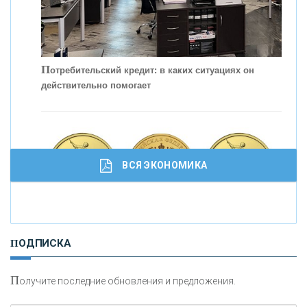
С
корость - один из главных трендов в
кредитовании бизнеса - «Интервью»
П
отребительский кредит: в каких ситуациях он
действительно помогает
ВСЯ ЭКОНОМИКА
И
нвестиционные золотые монеты как средство
ПОДПИСКА
сохранения и увеличения капитала
П
олучите последние обновления и предложения.