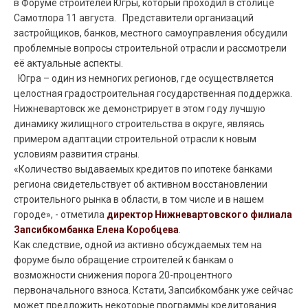
в Форуме строителей Югры, который проходил в столице
Самотлора 11 августа. Представители организаций
застройщиков, банков, местного самоуправления обсудили
проблемные вопросы строительной отрасли и рассмотрели
её актуальные аспекты.
Югра – один из немногих регионов, где осуществляется
целостная градостроительная государственная поддержка.
Нижневартовск же демонстрирует в этом году лучшую
динамику жилищного строительства в округе, являясь
примером адаптации строительной отрасли к новым
условиям развития страны.
«Количество выдаваемых кредитов по ипотеке банками
региона свидетельствует об активном восстановлении
строительного рынка в области, в том числе и в нашем
городе», - отметила
директор Нижневартовского филиала
Запсибкомбанка Елена Коробцева
.
Как следствие, одной из активно обсуждаемых тем на
форуме было обращение строителей к банкам о
возможности снижения порога 20-процентного
первоначального взноса. Кстати, Запсибкомбанк уже сейчас
может предложить некоторые программы кредитования