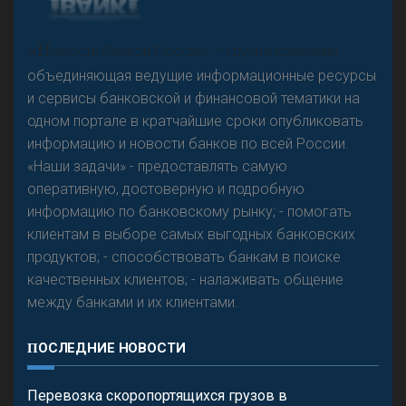
А
двокат it
Р
езкого разворота на рынке автокредитов не
«Н
овости Банков России» – группа компаний,
предвидится - «Интервью»
объединяющая ведущие информационные ресурсы
и сервисы банковской и финансовой тематики на
одном портале в кратчайшие сроки опубликовать
информацию и новости банков по всей России.
«Наши задачи» - предоставлять самую
оперативную, достоверную и подробную
информацию по банковскому рынку; - помогать
клиентам в выборе самых выгодных банковских
продуктов; - способствовать банкам в поиске
качественных клиентов; - налаживать общение
между банками и их клиентами.
ПОСЛЕДНИЕ НОВОСТИ
Перевозка скоропортящихся грузов в