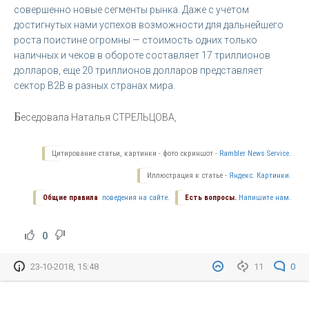
совершенно новые сегменты рынка. Даже с учетом
достигнутых нами успехов возможности для дальнейшего
роста поистине огромны — стоимость одних только
наличных и чеков в обороте составляет 17 триллионов
долларов, еще 20 триллионов долларов представляет
сектор B2B в разных странах мира.
Б
еседовала Наталья СТРЕЛЬЦОВА,
Цитирование статьи, картинки - фото скриншот -
Rambler News Service.
Иллюстрация к статье -
Яндекс. Картинки.
Общие правила
поведения на сайте.
Есть вопросы.
Напишите нам.
0
23-10-2018, 15:48
11
0