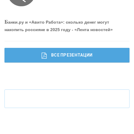
О
шибки при покупке подержанного авто
Б
анки.ру и «Авито Работа»: сколько денег могут
накопить россияне в 2025 году - «Лента новостей»
ВСЕ ПРЕЗЕНТАЦИИ
Ч
то будет с наличными деньгами при цифровом
рубле