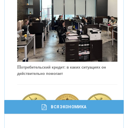
С
корость - один из главных трендов в
кредитовании бизнеса - «Интервью»
П
отребительский кредит: в каких ситуациях он
действительно помогает
ВСЯ ЭКОНОМИКА