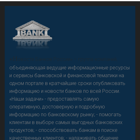
А
двокат it
Р
езкого разворота на рынке автокредитов не
«Н
овости Банков России» – группа компаний,
предвидится - «Интервью»
объединяющая ведущие информационные ресурсы
и сервисы банковской и финансовой тематики на
одном портале в кратчайшие сроки опубликовать
информацию и новости банков по всей России.
«Наши задачи» - предоставлять самую
оперативную, достоверную и подробную
информацию по банковскому рынку; - помогать
клиентам в выборе самых выгодных банковских
продуктов; - способствовать банкам в поиске
качественных клиентов; - налаживать общение