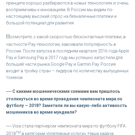
принципе хорошо разбираются в новых технологиях и очень
восприимчивы к инновациям. В России мы видим по-
настоящему высокий спрос на безналичные платежи и
большой потенциал для развития.
П
осмотрите, с какой скоростью бесконтактные платежи, в
частности Pay-технологии, завоевали популярность в
России. После запуска в последнем квартале 2016 года Apple
Pay и Samsung Pay в 2017 году мы успешно запустили для
большей части рынка Google Pay и Garmin Pay. Россия
входит в тройку стран — лидеров по количеству выпущенных
токенов.
—
С какими мошенническими схемами вам пришлось
столкнуться во время проведения чемпионата мира по
футболу
— 2018
? Заметили ли вы какую-либо активность
мошенников во время мундиаля?
—
Visa стала партнером чемпионата мира по футболу FIFA
ТМ
2018
в категории «платежные услуги». Наша задача