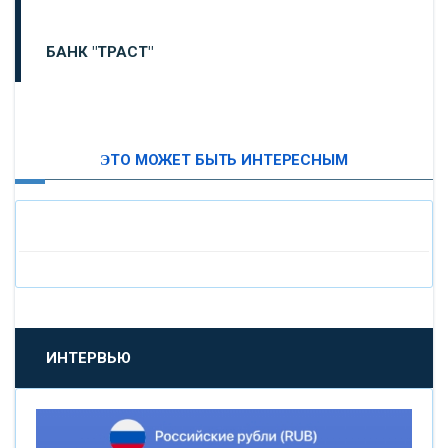
БАНК "ТРАСТ"
ВТБ24
ЭТО МОЖЕТ БЫТЬ ИНТЕРЕСНЫМ
«МОСКОВСКИЙ ИНДУСТРИАЛЬНЫЙ БАНК»
«ПАО МОСОБЛБАНК»
«БАНК САНКТ-ПЕТЕРБУРГ»
«ПРОМСВЯЗЬБАНК»
ИНТЕРВЬЮ
«НОВИКОМБАНК»