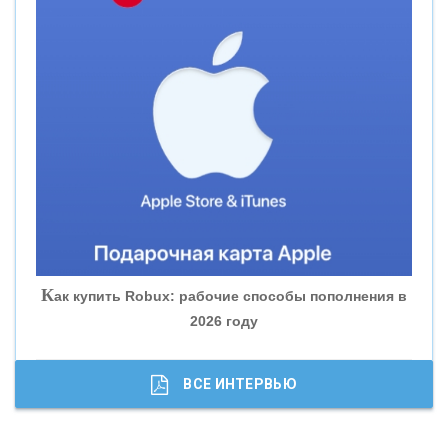
«СМП БАНК»
«ВНЕШПРОМБАНК»
«БАНК ЮГРА»
«БАНК ГЛОБЭКС»
«СОВКОМБАНК»
К
ак купить Robux: рабочие способы пополнения в
2026 году
«ТРАСТ»
«ГАЗПРОМБАНК»
ВСЕ ИНТЕРВЬЮ
«МОСКОВСКИЙ КРЕДИТНЫЙ БАНК»