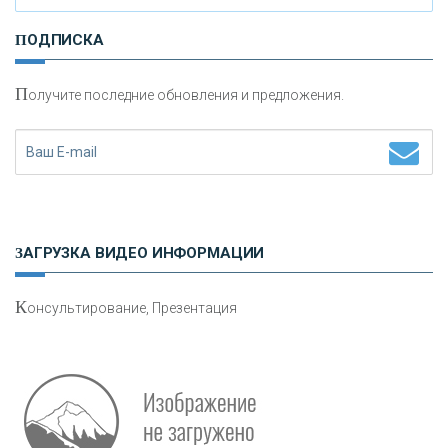
И
нвестиционные золотые монеты как средство
ПОДПИСКА
сохранения и увеличения капитала
П
олучите последние обновления и предложения.
Н
етворкинг для предпринимателей
ЗАГРУЗКА ВИДЕО ИНФОРМАЦИИ
К
онсультирование, Презентация
Р
абота мечты. Что банки делают для того, чтобы
привлечь и удержать персонал - «Интервью»