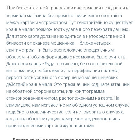
П
ри бесконтактной трансакции информация передается в
терминал магазина без прямого физического контакта
между картой и устройством. Тут действительно существует
крайне малая возможность удаленного перехвата данных.
Для этого карта должна находиться в непосредственной
близости от сканера мошенника — ближе четырех
сантиметров — и быть расположена определенным
образом, чтобы информацию с нее можно было считать.
Даже если данные будут похищены, без дополнительной
информации, необходимой для верификации платежа,
вероятность успешного совершения мошеннических
действий крайне мала. Это трехзначный код, напечатанный
на обратной стороне карты, или криптограмма,
сгенерированная чипом, расположенным на карте. На
самом деле, нам неизвестно ни об одном успешном случае
подобного мошенничества, если не говорить о случаях,
когда подобные ситуации намеренно моделировались
производителями карт или журналистами.
—
Верите ли вы в часто звучащие прогнозы, что