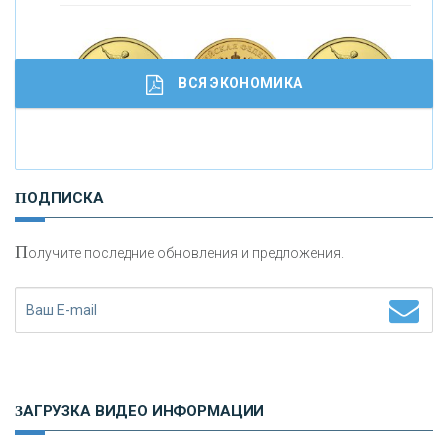
С
корость - один из главных трендов в
кредитовании бизнеса - «Интервью»
ВСЯ ЭКОНОМИКА
И
нвестиционные золотые монеты как средство
ПОДПИСКА
сохранения и увеличения капитала
П
олучите последние обновления и предложения.
Н
етворкинг для предпринимателей
ЗАГРУЗКА ВИДЕО ИНФОРМАЦИИ