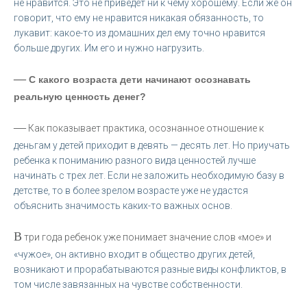
не нравится. Это не приведет ни к чему хорошему. Если же он
говорит, что ему не нравится никакая обязанность, то
лукавит: какое-то из домашних дел ему точно нравится
больше других. Им его и нужно нагрузить.
—
С какого возраста дети начинают осознавать
реальную ценность денег?
—
Как показывает практика, осознанное отношение к
деньгам у детей приходит в девять — десять лет. Но приучать
ребенка к пониманию разного вида ценностей лучше
начинать с трех лет. Если не заложить необходимую базу в
детстве, то в более зрелом возрасте уже не удастся
объяснить значимость каких-то важных основ.
В
три года ребенок уже понимает значение слов «мое» и
«чужое», он активно входит в общество других детей,
возникают и прорабатываются разные виды конфликтов, в
том числе завязанных на чувстве собственности.