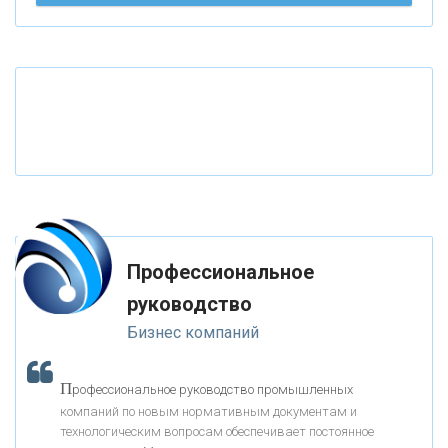
«ТАТФОНДБАНК»
«РОССИЙСКИЙ КАПИТАЛ»
«НАЦИОНАЛЬНЫЙ КЛИРИНГОВЫЙ ЦЕНТР»
«ФК ОТКРЫТИЕ»
Профессиональное
«ЗАПСИБКОМБАНК»
руководство
Бизнес компаний
«РОСЕВРОБАНК»
П
рофессиональное руководство промышленных
«ПРЕСС-СЛУЖБА ВТБ24»
компаний по новым нормативным документам и
технологическим вопросам обеспечивает постоянное