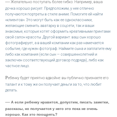
—
Желательно поступать более гибко. Например, ваша
дочка хорошо рисует. Предположим, у нее отлично
получаются портреты в стиле аниме. Помогите ей найти
«клиентов». Это могут быть как ее одноклассники,
желающие сменить аватарку в соцсети, так и ваши
знакомые, которые хотят оформить креативными принтами
свой салон красоты. Другой вариант: ваш сын хорошо
фотографирует, а в вашей компании как раз намечается
событие, где нужен фотограф. Наймите сына и заплатите ему
либо как компания (если сын — совершеннолетний и
заключен соответствующий договор подряда), либо как
частное лицо.
Р
ебенку будет приятно вдвойне: вы публично признаете его
талант и к тому же он получает деньги за то, что любит
делать.
—
А если ребенку нравится, допустим, писать заметки,
рассказы, но получается у него это пока не очень
хорошо. Как это поощрять?