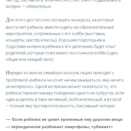
бы год. Заставлять, конечно, не стоит, а вот поддерживать
интерес — обязательно.
Д
ля этого достаточно посещать конкурсы, на которых
выступает ребенок, вместе ходить на образовательные
мероприятия, сопряженные с его хобби (выставки,
концерты, мастер-классы). Хорошим подспорьем в
подогреве интереса ребенка к его увлечению будет опыт
родителей, которые тоже имеют постоянное хобби (одно
общее или каждый свое).
Н
ередко ко мне на семейную консультацию приходят с
проблемой «ребенок не хочет ничем заниматься, ему ничего
не интересно». Одной из причин может оказаться то, что
ребенок перенял манеру поведения одного из супругов, если
один родитель в паре активный, любознательный, а второй
— полная ему противоположность, пассивный человек.
—
Если ребенок не ценит купленные ему дорогие вещи
— периодически разбивает смартфоны, «убивает»