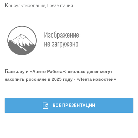
К
онсультирование, Презентация
О
шибки при покупке подержанного авто
Р
абота мечты. Что банки делают для того, чтобы
Б
анки.ру и «Авито Работа»: сколько денег могут
привлечь и удержать персонал - «Интервью»
накопить россияне в 2025 году - «Лента новостей»
ВСЕ ПРЕЗЕНТАЦИИ