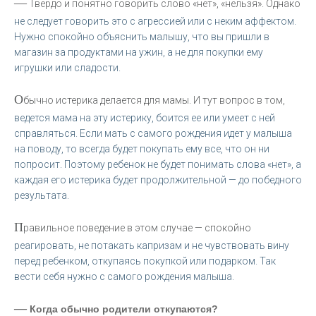
—
Твердо и понятно говорить слово «нет», «нельзя». Однако
не следует говорить это с агрессией или с неким аффектом.
Нужно спокойно объяснить малышу, что вы пришли в
магазин за продуктами на ужин, а не для покупки ему
игрушки или сладости.
О
бычно истерика делается для мамы. И тут вопрос в том,
ведется мама на эту истерику, боится ее или умеет с ней
справляться. Если мать с самого рождения идет у малыша
на поводу, то всегда будет покупать ему все, что он ни
попросит. Поэтому ребенок не будет понимать слова «нет», а
каждая его истерика будет продолжительной — до победного
результата.
П
равильное поведение в этом случае — спокойно
реагировать, не потакать капризам и не чувствовать вину
перед ребенком, откупаясь покупкой или подарком. Так
вести себя нужно с самого рождения малыша.
—
Когда обычно родители откупаются?