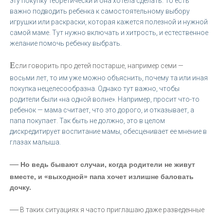
эту покупку теоретически и она хотела сделать. То есть
важно подводить ребенка к самостоятельному выбору
игрушки или раскраски, которая кажется полезной и нужной
самой маме. Тут нужно включать и хитрость, и естественное
желание помочь ребенку выбрать.
Е
сли говорить про детей постарше, например семи —
восьми лет, то им уже можно объяснить, почему та или иная
покупка нецелесообразна. Однако тут важно, чтобы
родители были «на одной волне». Например, просит что-то
ребенок — мама считает, что это дорого, и отказывает, а
папа покупает. Так быть не должно, это в целом
дискредитирует воспитание мамы, обесценивает ее мнение в
глазах малыша.
—
Но ведь бывают случаи, когда родители не живут
вместе, и «выходной» папа хочет излишне баловать
дочку.
—
В таких ситуациях я часто приглашаю даже разведенные