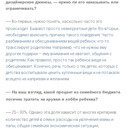
дизайнерские джинсы, — нужно ли его наказывать или
ограничивать?
—
Во-первых, нужно понять, насколько часто это
происходит. Бывают просто неаккуратные дети. Во-вторых,
необходимо выяснить причину такого поведения. Часто
разбиванием и обесцениванием вещей ребенок что-то
транслирует родителям. Например, что не нужны ему
дорогие подарки — ему внимания не хватает, общения с
родителем. Как правило, просто так ребенок вещи не
обесценивает. Конечно, речь только о тех детях, которых с
детства воспитывали ценить купленные вещи и не потакали
всецело их капризам и желаниям.
—
На ваш взгляд, какой процент из семейного бюджета
логично тратить на кружки и хобби ребенка?
—
25—30%. Однако эта доля зависит от многих критериев:
количество детей в семье, расходы на увлечения мамы и
папы, общая семейная экономическая ситуация,