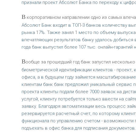
признали проект Абсолют Банка по переходу к цифр
В
корпоративном направлении одно из самых впечатл
Абсолют Банк входит в ТОП-3 банков количеству вып
рынка 17%. Также занял 1 место по объему выпуска 
впечатляющих результатов банку удалось добиться в
года банк выпустил более 107 тыс. онлайн-гарантий
В
ообще за прошедший год банк запустил несколько 
биометрической идентификации клиентов - проект, 
офиса, а в будущем году займется масштабировани
клиентам банк банк предложил уникальный сервис п
проекта клиенты подали более 7000 заявок на дист
услугой, клиенту потребуется только ввести на сай
заявку. Благодаря автоматизации весь процесс зай
резервируется расчетный счет, по которому клиент
функционала по управлению счетом - возможности п
подъехать в офис банка для подписания документов.