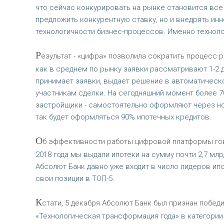
что сейчас конкурировать на рынке становится все
предложить конкурентную ставку, но и внедрять и
технологичности бизнес-процессов. Именно техноло
Р
езультат - «цифра» позволила сократить процесс 
как в среднем по рынку заявки рассматривают 1-2
принимает заявки, выдает решение в автоматическо
участникам сделки. На сегодняшний момент более 70
застройщики - самостоятельно оформляют через но
так будет оформляться 90% ипотечных кредитов.
О
б эффективности работы цифровой платформы гово
2018 года мы выдали ипотеки на сумму почти 2,7 млр
Абсолют Банк давно уже входит в число лидеров ип
свои позиции в ТОП-5.
К
стати, 5 декабря Абсолют Банк был признан побед
«Технологическая трансформация года» в категории