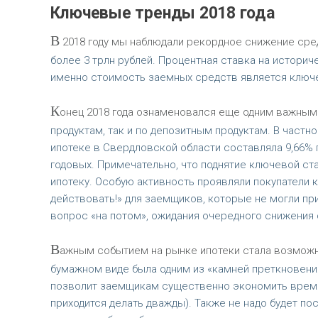
Ключевые тренды 2018 года
В
2018 году мы наблюдали рекордное снижение сре
более 3 трлн рублей. Процентная ставка на истори
именно стоимость заемных средств является ключе
К
онец 2018 года ознаменовался еще одним важным 
продуктам, так и по депозитным продуктам. В частно
ипотеке в Свердловской области составляла 9,66% год
годовых. Примечательно, что поднятие ключевой ст
ипотеку. Особую активность проявляли покупатели к
действовать!» для заемщиков, которые не могли пр
вопрос «на потом», ожидания очередного снижения 
В
ажным событием на рынке ипотеки стала возможн
бумажном виде была одним из «камней преткновения
позволит заемщикам существенно экономить время 
приходится делать дважды). Также не надо будет по