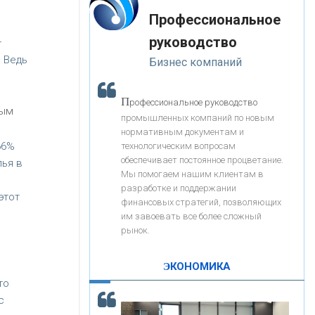
«Интервью»
-- Лучшее, что можно сделать с хорошим советом, это
«ЗАПСИБКОМБАНК»
Профессиональное
пропустить его мимо ушей. Он никогда не бывает
полезен никому, кроме того, кто его дал.
руководство
-
-- Люблю давать советы и очень не люблю, когда их
«РОСЕВРОБАНК»
 Ведь
Бизнес компаний
дают мне.
«ПРЕСС-СЛУЖБА ВТБ24»
П
рофессиональное руководство
ным
промышленных компаний по новым
нормативным документам и
«АВТОГРАДБАНК»
66%
технологическим вопросам
обеспечивает постоянное процветание.
лья в
Мы помогаем нашим клиентам в
«ПРОМРЕГИОНБАНК»
разработке и поддержании
этот
финансовых стратегий, позволяющих
им завоевать все более сложный
С
корость - один из главных трендов в
ОНАС
рынок.
кредитовании бизнеса - «Интервью»
в
КОНТАКТЫ
ЭКОНОМИКА
то
с