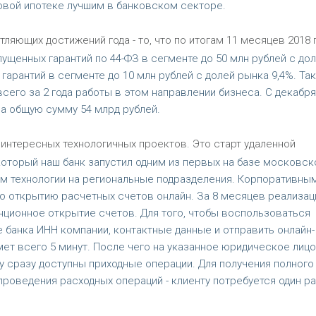
овой ипотеке лучшим в банковском секторе.
яющих достижений года - то, что по итогам 11 месяцев 2018 
ущенных гарантий по 44-ФЗ в сегменте до 50 млн рублей с до
гарантий в сегменте до 10 млн рублей с долей рынка 9,4%. Так
сего за 2 года работы в этом направлении бизнеса. С декабря
 на общую сумму 54 млрд рублей.
интересных технологичных проектов. Это старт удаленной
который наш банк запустил одним из первых на базе московск
ем технологии на региональные подразделения. Корпоративны
о открытию расчетных счетов онлайн. За 8 месяцев реализац
анционное открытие счетов. Для того, чтобы воспользоваться
те банка ИНН компании, контактные данные и отправить онлайн-
мет всего 5 минут. После чего на указанное юридическое лицо
у сразу доступны приходные операции. Для получения полного
роведения расходных операций - клиенту потребуется один ра