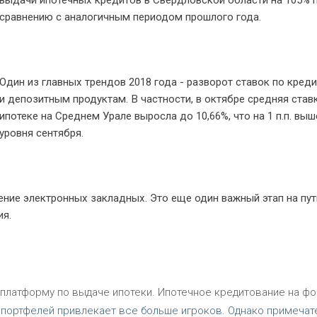
выдачи ипотечных кредитов в Свердловской области на 105% 
сравнению с аналогичным периодом прошлого года.
Один из главных трендов 2018 года - разворот ставок по кред
и депозитным продуктам. В частности, в октябре средняя став
ипотеке на Среднем Урале выросла до 10,66%, что на 1 п.п. выш
уровня сентября.
ние электронных закладных. Это еще один важный этап на пут
ия.
 платформу по выдаче ипотеки. Ипотечное кредитование на фо
 портфелей привлекает все больше игроков. Однако примечат