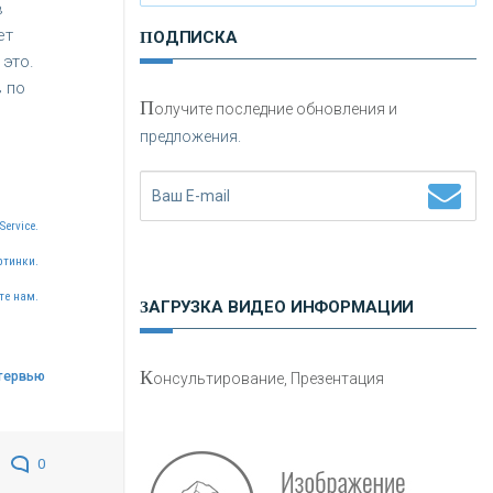
в
ет
ПОДПИСКА
это.
 по
П
олучите последние обновления и
предложения.
Н
етворкинг для предпринимателей
Service.
ртинки.
те нам.
ЗАГРУЗКА ВИДЕО ИНФОРМАЦИИ
О
шибки при покупке подержанного
К
тервью
онсультирование, Презентация
авто
0