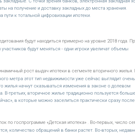
ь закладные. С точки зрения банков, электронная закладная 
ты на получение и доставку закладных до места хранения.
а пути к тотальной цифровизации ипотеки.
едитования будут находиться примерно на уровне 2018 года. П
 участников будут меняться - одни игроки увеличат объемы
инамичный рост выдач ипотеки в сегменте вторичного жилья. 
ного метра этот тип недвижимости уже сейчас выглядит очень
го жилья начнут сказываться изменения в законе о долевом
да. В-третьих, вторичное жилье традиционно пользуется больш
ейчас», в которые можно заселиться практически сразу после
ок по госпрограмме «Детская ипотека» . Во-первых, число се
я, количество обращений в банки растет. Во-вторых, недавн