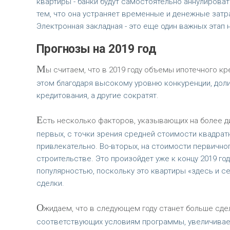
квартиры - банки будут самостоятельно аннулироват
тем, что она устраняет временные и денежные затра
Электронная закладная - это еще один важных этап н
Прогнозы на 2019 год
М
ы считаем, что в 2019 году объемы ипотечного кр
этом благодаря высокому уровню конкуренции, доли
кредитования, а другие сократят.
Е
сть несколько факторов, указывающих на более д
первых, с точки зрения средней стоимости квадрат
привлекательно. Во-вторых, на стоимости первично
строительстве. Это произойдет уже к концу 2019 го
популярностью, поскольку это квартиры «здесь и с
сделки.
О
жидаем, что в следующем году станет больше сдел
соответствующих условиям программы, увеличиваетс