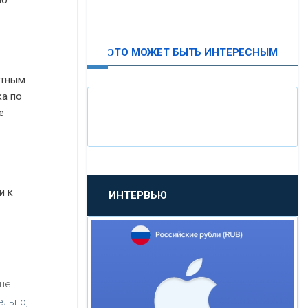
по
ВТБ24
ЭТО МОЖЕТ БЫТЬ ИНТЕРЕСНЫМ
«МОСКОВСКИЙ
ИНДУСТРИАЛЬНЫЙ БАНК»
итным
ка по
е
«ПАО МОСОБЛБАНК»
«БАНК САНКТ-ПЕТЕРБУРГ»
и к
ИНТЕРВЬЮ
«ПРОМСВЯЗЬБАНК»
«НОВИКОМБАНК»
«СМП БАНК»
не
ельно,