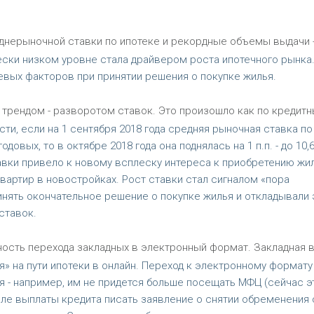
днерыночной ставки по ипотеке и рекордные объемы выдачи 
чески низком уровне стала драйвером роста ипотечного рынка.
вых факторов при принятии решения о покупке жилья.
трендом - разворотом ставок. Это произошло как по кредит
сти, если на 1 сентября 2018 года средняя рыночная ставка по
овых, то в октябре 2018 года она поднялась на 1 п.п. - до 10,
авки привело к новому всплеску интереса к приобретению жи
вартир в новостройках. Рост ставки стал сигналом «пора
инять окончательное решение о покупке жилья и откладывали 
ставок.
ость перехода закладных в электронный формат. Закладная 
» на пути ипотеки в онлайн. Переход к электронному формату
- например, им не придется больше посещать МФЦ (сейчас э
сле выплаты кредита писать заявление о снятии обременения 