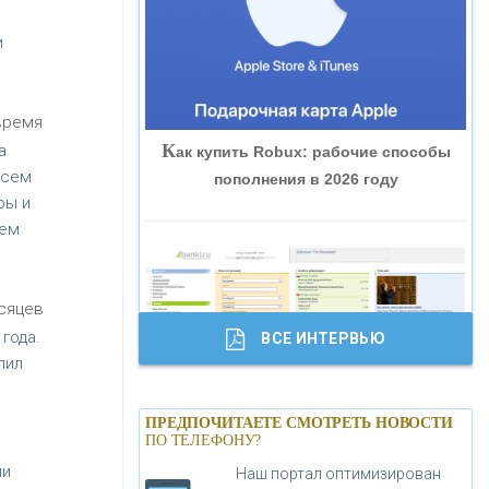
«ВНЕШПРОМБАНК»
и
«БАНК ЮГРА»
 время
К
а
ак купить Robux: рабочие способы
«БАНК ГЛОБЭКС»
всем
пополнения в 2026 году
ры и
«СОВКОМБАНК»
щем
«ТРАСТ»
есяцев
года.
ВСЕ ИНТЕРВЬЮ
«ГАЗПРОМБАНК»
пил
Б
анки.ру обновил логотип впервые за
«МОСКОВСКИЙ КРЕДИТНЫЙ
ПРЕДПОЧИТАЕТЕ СМОТРЕТЬ НОВОСТИ
19 лет - «Лента новостей»
ПО ТЕЛЕФОНУ?
БАНК»
ии
Наш портал оптимизирован