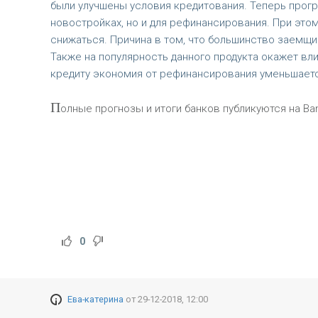
были улучшены условия кредитования. Теперь прог
новостройках, но и для рефинансирования. При это
снижаться. Причина в том, что большинство заемщи
Также на популярность данного продукта окажет вл
кредиту экономия от рефинансирования уменьшаетс
П
олные прогнозы и итоги банков публикуются на Ban
0
Ева-катерина
от
29-12-2018, 12:00