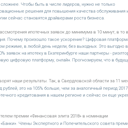
 сложнее. Чтобы быть в числе лидеров, нужно не только
нновационные решения для повышения качества обслуживания 
гии сейчас становятся драйверами роста бизнеса.
рассмотрения ипотечных заявок до минимума в 10 минут, в то
 дня. Почему произошло такое ускорение? Цифровая платформ
м режиме, в любой день недели, без выходных. Это выгодно 
% заявок на ипотеку в Екатеринбурге наши партнеры - риэлто
вую цифровую платформу, онлайн. Прогнозируем, что в буду
рят наши результаты. Так, в Свердловской области за 11 м
д рублей, это на 105% больше, чем за аналогичный период 2017 
отечного кредитования в нашем регионе и сейчас он еще укре
ителем премии «Финансовая элита 2018» в номинации
 «Банки». Члены Экспертного и Попечительского совета прем