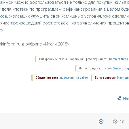
раммой можно воспользоваться не только для покупки жилья 
м доля ипотеки по программам рефинансирования в целом буд
ков, желавших улучшить свои жилищные условия, уже сделали 
ияние произошедший рост ставок - из-за увеличения процентов
я.
kinform.ru в рубрике «Итоги-2018»
Цитирование статьи, картинки - фото скриншот -
Rambler News 
Иллюстрация к статье -
Яндекс. Ка
Общие правила
поведения на сайте.
Есть вопросы.
Напиши
Ин
13