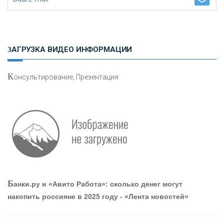
Н
етворкинг для предпринимателей
ЗАГРУЗКА ВИДЕО ИНФОРМАЦИИ
К
онсультирование, Презентация
О
шибки при покупке подержанного авто
Р
абота мечты. Что банки делают для того, чтобы
Б
анки.ру и «Авито Работа»: сколько денег могут
привлечь и удержать персонал - «Интервью»
накопить россияне в 2025 году - «Лента новостей»