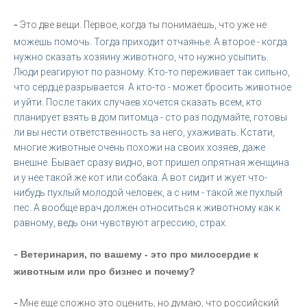
-
Это две вещи. Первое, когда ты понимаешь, что уже не
можешь помочь. Тогда приходит отчаянье. А второе - когда
нужно сказать хозяину животного, что нужно усыпить.
Люди реагируют по разному. Кто-то переживает так сильно,
что сердце разрывается. А кто-то - может бросить животное
и уйти. После таких случаев хочется сказать всем, кто
планирует взять в дом питомца - сто раз подумайте, готовы
ли вы нести ответственность за него, ухаживать. Кстати,
многие животные очень похожи на своих хозяев, даже
внешне. Бывает сразу видно, вот пришел опрятная женщина
и у нее такой же кот или собака. А вот сидит и жует что-
нибудь пухлый молодой человек, а с ним - такой же пухлый
пес. А вообще врач должен относиться к животному как к
равному, ведь они чувствуют агрессию, страх.
-
Ветеринария, по вашему - это про милосердие к
животным или про бизнес и почему?
-
Мне еще сложно это оценить, но думаю, что российский