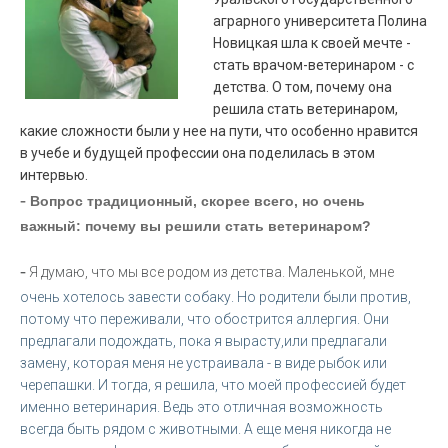
аграрного университета Полина
Новицкая шла к своей мечте -
стать врачом-ветеринаром - с
детства. О том, почему она
решила стать ветеринаром,
какие сложности были у нее на пути, что особенно нравится
в учебе и будущей профессии она поделилась в этом
интервью.
-
Вопрос традиционный, скорее всего, но очень
важный: почему вы решили стать ветеринаром?
-
Я думаю, что мы все родом из детства. Маленькой, мне
очень хотелось завести собаку. Но родители были против,
потому что переживали, что обострится аллергия. Они
предлагали подождать, пока я вырасту,или предлагали
замену, которая меня не устраивала - в виде рыбок или
черепашки. И тогда, я решила, что моей профессией будет
именно ветеринария. Ведь это отличная возможность
всегда быть рядом с животными. А еще меня никогда не