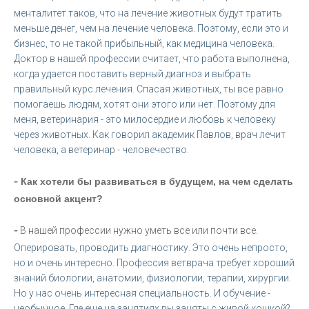
менталитет таков, что на лечение животных будут тратить
меньше денег, чем на лечение человека. Поэтому, если это и
бизнес, то не такой прибыльный, как медицина человека.
Доктор в нашей профессии считает, что работа выполнена,
когда удается поставить верный диагноз и выбрать
правильный курс лечения. Спасая животных, ты все равно
помогаешь людям, хотят они этого или нет. Поэтому для
меня, ветеринария - это милосердие и любовь к человеку
через животных. Как говорил академик Павлов, врач лечит
человека, а ветеринар - человечество.
-
Как хотели бы развиваться в будущем, на чем сделать
основной акцент?
-
В нашей профессии нужно уметь все или почти все.
Оперировать, проводить диагностику. Это очень непросто,
но и очень интересно. Профессия ветврача требует хороший
знаний биологии, анатомии, физиологии, терапии, хирургии.
Но у нас очень интересная специальность. И обучение -
необычное. Где еще на занятиях вы заняты с живой кошкой?