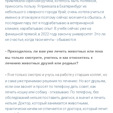
привлекала офисная рутина, хотелось быть полезной,
приносить пользу. Я приехала в Екатеринбург из
небольшого северного города Урай, очень хотела учиться
именно в этом вузе и поэтому сейчас моя мечта сбылась. А
последние пару лет я подрабатываю в ветеринарной
клинике, нарабатываю опыт. В учебе сейчас уже на
финишной прямой, в 2022 году закончу университет. Это ли
не счастье, когда твои мечты - сбываются.
-
Приходилось ли вам уже лечить животных или пока
вы только смотрите, учитесь и как относитесь к
лечению животных друзей или родных?
-
Я не только смотрю и учусь на работе у старших коллег, но
и сама уже принимаю решения по лечению. Но вот друзьям,
если они звонят и просят по телефону дать совет, как
лечить кошку или собаку - отказываю. По телефону, без
обследований нельзя поставить диагноз, а значит и лечить
нельзя. Доктор, который занимается животными,
практически ничем не отличается от доктора, который лечит