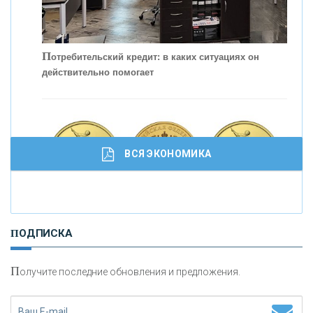
П
отребительский кредит: в каких ситуациях он
действительно помогает
С
корость - один из главных трендов в
кредитовании бизнеса - «Интервью»
ВСЯ ЭКОНОМИКА
И
нвестиционные золотые монеты как средство
ПОДПИСКА
сохранения и увеличения капитала
П
олучите последние обновления и предложения.