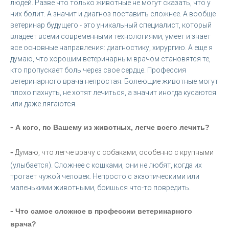
людей. Разве что только животные не могут сказать, что у
них болит. А значит и диагноз поставить сложнее. А вообще
ветеринар будущего - это уникальный специалист, который
владеет всеми современными технологиями, умеет и знает
все основные направления: диагностику, хирургию. А еще я
думаю, что хорошим ветеринарным врачом становятся те,
кто пропускает боль через свое сердце. Профессия
ветеринарного врача непростая. Болеющие животные могут
плохо пахнуть, не хотят лечиться, а значит иногда кусаются
или даже лягаются.
-
А кого, по Вашему из животных, легче всего лечить?
-
Думаю, что легче врачу с собаками, особенно с крупными
(улыбается). Сложнее с кошками, они не любят, когда их
трогает чужой человек. Непросто с экзотическими или
маленькими животными, боишься что-то повредить.
-
Что самое сложное в профессии ветеринарного
врача?