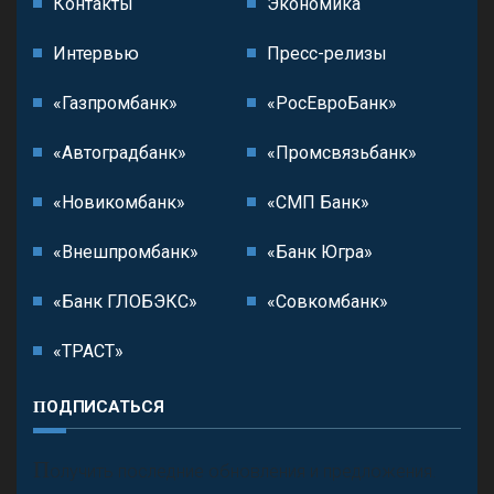
Контакты
Экономика
Интервью
Пресс-релизы
«Газпромбанк»
«РосЕвроБанк»
«Автоградбанк»
«Промсвязьбанк»
«Новикомбанк»
«СМП Банк»
«Внешпромбанк»
«Банк Югра»
«Банк ГЛОБЭКС»
«Совкомбанк»
«ТРАСТ»
ПОДПИСАТЬСЯ
П
олучить последние обновления и предложения.