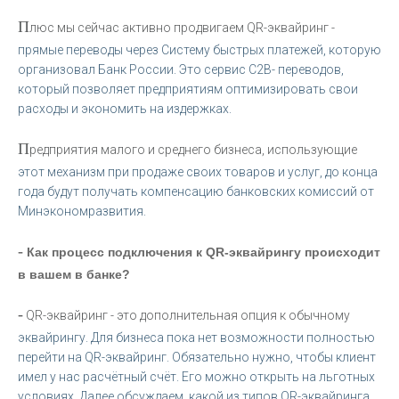
П
люс мы сейчас активно продвигаем QR-эквайринг -
прямые переводы через Систему быстрых платежей, которую
организовал Банк России. Это сервис C2B- переводов,
который позволяет предприятиям оптимизировать свои
расходы и экономить на издержках.
П
редприятия малого и среднего бизнеса, использующие
этот механизм при продаже своих товаров и услуг, до конца
года будут получать компенсацию банковских комиссий от
Минэкономразвития.
-
Как процесс подключения к QR-эквайрингу происходит
в вашем в банке?
-
QR-эквайринг - это дополнительная опция к обычному
эквайрингу. Для бизнеса пока нет возможности полностью
перейти на QR-эквайринг. Обязательно нужно, чтобы клиент
имел у нас расчётный счёт. Его можно открыть на льготных
условиях. Далее обсуждаем, какой из типов QR-эквайринга