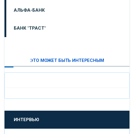
АЛЬФА-БАНК
БАНК "ТРАСТ"
ВТБ24
ЭТО МОЖЕТ БЫТЬ ИНТЕРЕСНЫМ
«МОСКОВСКИЙ ИНДУСТРИАЛЬНЫЙ БАНК»
«ПАО МОСОБЛБАНК»
«БАНК САНКТ-ПЕТЕРБУРГ»
«ПРОМСВЯЗЬБАНК»
ИНТЕРВЬЮ