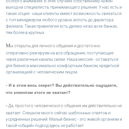
особого внимания. В этих случаях собственнику нужен
выход на специалиста, принимающего решение. У нас есть и
такая опция - наши клиенты имеют возможность связаться
с топ-менеджером любого уровня, вплоть до директора
филиала. Такая привилегия есть далеко не во всех банках,
тем более в крупных.
М
ы открыты для личного общения и достаточно
оперативно реагируем на все обращения, поступающие
через различные каналы связи. Наша миссия - оставаться
для бизнеса максимально комфортным банком, кредитной
организацией с человеческим лицом.
-
И в этом весь секрет? Вы действительно ощущаете,
что клиентам этого не хватает?
-
Да, простого человеческого общения им действительно не
хватает. Слишком много сейчас шаблонных ответов и
усредненных решений. Малый бизнес - это живой организм и
такой «общий» подход здесь не работает.