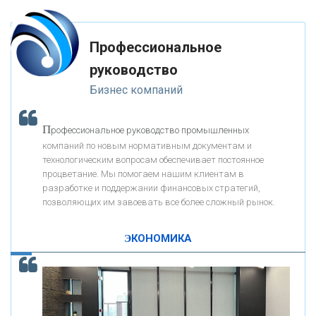
«ФК ОТКРЫТИЕ»
Профессиональное
«ЗАПСИБКОМБАНК»
руководство
Бизнес компаний
«РОСЕВРОБАНК»
П
рофессиональное руководство промышленных
«ПРЕСС-СЛУЖБА ВТБ24»
компаний по новым нормативным документам и
технологическим вопросам обеспечивает постоянное
процветание. Мы помогаем нашим клиентам в
«АВТОГРАДБАНК»
разработке и поддержании финансовых стратегий,
позволяющих им завоевать все более сложный рынок.
К
ак Система быстрых платежей за пять лет
«ПРОМРЕГИОНБАНК»
изменила финансовый рынок - «Интервью»
ЭКОНОМИКА
ОНАС
КОНТАКТЫ