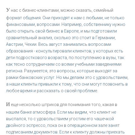
У
нас с бизнес-клиентами, можно сказать, семейный
формат общения. Они приходят к нам с любыми, не только
финансовыми, вопросами. Например, собственнику нужно
было открыть свой бизнес в Европе, и мы подготовили
сравнительный анализ, сколько это стоит в Германии,
Австрии, Чехии. Весь август занимались вопросами
образования - консультировали клиентов, у которых есть
дети подросткового возраста, по поступлению в вузы, так
как тесно сотрудничаем со всеми учебными заведениями
региона. Разумеется, это вопросы, которые выходят за
рамки банковских услуг. Но мы делаем это с удовольствием,
а наши клиенты привыкли к тому, что они могут позвонить в
любое время и рассказать о своей проблеме.
И
еще несколько штрихов для понимания того, какая в
нашем банке атмосфера. Если мы видим, что клиент не
выспался, то с удовольствием угостим его чашечкой
двойного эспрессо, пока он в операционном зале занят
подписанием документов. Если к клиенту должны приехать