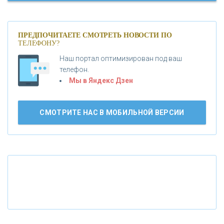
«МОСКОВСКИЙ КРЕДИТНЫЙ БАНК»
ПРЕДПОЧИТАЕТЕ СМОТРЕТЬ НОВОСТИ ПО
ТЕЛЕФОНУ?
«АБСОЛЮТ БАНК»
Наш портал оптимизирован под ваш
телефон.
Б
«БАНК ВОЗРОЖДЕНИЕ»
анки.ру обновил логотип впервые за 19 лет -
Мы в Яндекс Дзен
«Лента новостей»
АО «КРЕДИТ ЕВРОПА БАНК»
СМОТРИТЕ НАС В МОБИЛЬНОЙ ВЕРСИИ
«ТАТФОНДБАНК»
«РОССИЙСКИЙ КАПИТАЛ»
«НАЦИОНАЛЬНЫЙ КЛИРИНГОВЫЙ ЦЕНТР»