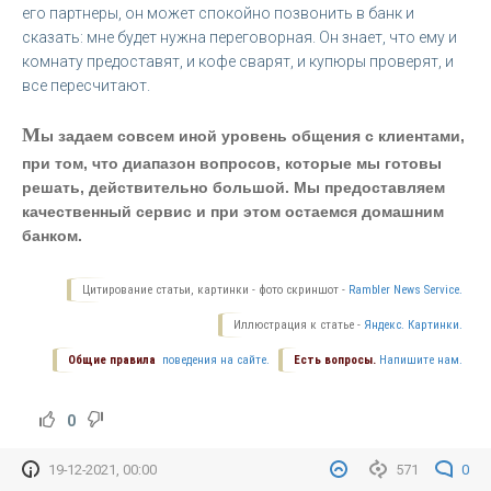
его партнеры, он может спокойно позвонить в банк и
сказать: мне будет нужна переговорная. Он знает, что ему и
комнату предоставят, и кофе сварят, и купюры проверят, и
все пересчитают.
М
ы задаем совсем иной уровень общения с клиентами,
при том, что диапазон вопросов, которые мы готовы
решать, действительно большой. Мы предоставляем
качественный сервис и при этом остаемся домашним
банком.
Цитирование статьи, картинки - фото скриншот -
Rambler News Service.
Иллюстрация к статье -
Яндекс. Картинки.
Общие правила
поведения на сайте.
Есть вопросы.
Напишите нам.
0
19-12-2021, 00:00
571
0