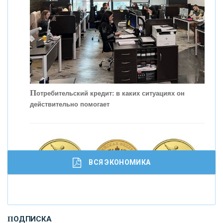
П
отребительский кредит: в каких ситуациях он
действительно помогает
С
корость - один из главных трендов в
кредитовании бизнеса - «Интервью»
ВСЯ ЭКОНОМИКА
И
нвестиционные золотые монеты как средство
ПОДПИСКА
сохранения и увеличения капитала