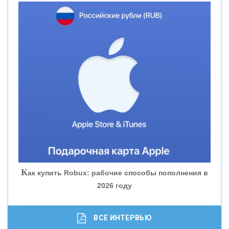
«НОВИКОМБАНК»
«СМП БАНК»
«ВНЕШПРОМБАНК»
«БАНК ЮГРА»
«БАНК ГЛОБЭКС»
«СОВКОМБАНК»
К
ак купить Robux: рабочие способы пополнения в
2026 году
«ТРАСТ»
«ГАЗПРОМБАНК»
ВСЕ ИНТЕРВЬЮ