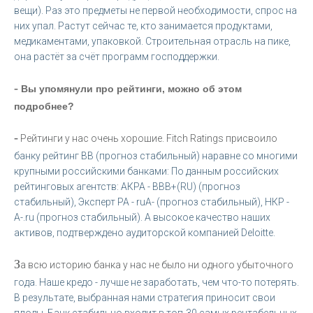
вещи). Раз это предметы не первой необходимости, спрос на
них упал. Растут сейчас те, кто занимается продуктами,
медикаментами, упаковкой. Строительная отрасль на пике,
она растёт за счёт программ господдержки.
-
Вы упомянули про рейтинги, можно об этом
подробнее?
-
Рейтинги у нас очень хорошие. Fitch Ratings присвоило
банку рейтинг ВВ (прогноз стабильный) наравне со многими
крупными российскими банками: По данным российских
рейтинговых агентств: АКРА - BВB+(RU) (прогноз
стабильный), Эксперт РА - ruА- (прогноз стабильный), НКР -
А-.ru (прогноз стабильный). А высокое качество наших
активов, подтверждено аудиторской компанией Deloitte.
З
а всю историю банка у нас не было ни одного убыточного
года. Наше кредо - лучше не заработать, чем что-то потерять.
В результате, выбранная нами стратегия приносит свои
плоды. Банк стабильно входит в топ-30 самых рентабельных