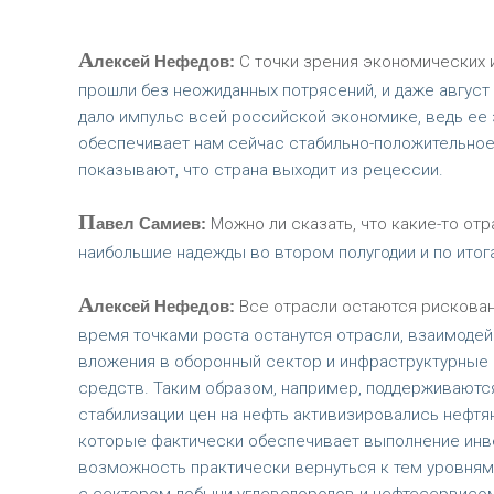
А
лексей Нефедов:
С точки зрения экономических 
прошли без неожиданных потрясений, и даже август
дало импульс всей российской экономике, ведь ее 
обеспечивает нам сейчас стабильно-положительное
показывают, что страна выходит из рецессии.
П
авел Самиев:
Можно ли сказать, что какие-то от
наибольшие надежды во втором полугодии и по итога
А
лексей Нефедов:
Все отрасли остаются рискован
время точками роста останутся отрасли, взаимод
вложения в оборонный сектор и инфраструктурные 
средств. Таким образом, например, поддерживаютс
стабилизации цен на нефть активизировались нефтя
которые фактически обеспечивает выполнение инв
возможность практически вернуться к тем уровням