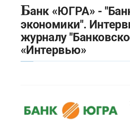
Б
анк «ЮГРА» - "Бан
экономики". Интерв
журналу "Банковское
«Интервью»