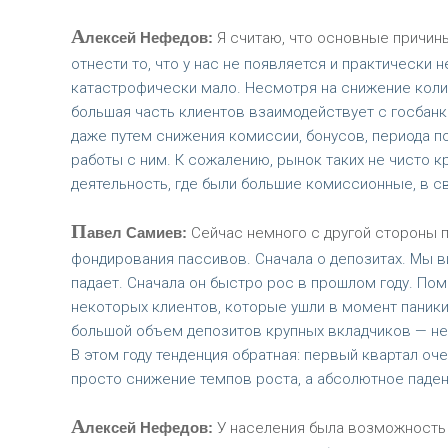
А
лексей Нефедов:
Я считаю, что основные причин
отнести то, что у нас не появляется и практически
катастрофически мало. Несмотря на снижение колич
большая часть клиентов взаимодействует с госбанк
даже путем снижения комиссии, бонусов, периода 
работы с ним. К сожалению, рынок таких не чисто
деятельность, где были большие комиссионные, в св
П
авел Самиев:
Сейчас немного с другой стороны п
фондирования пассивов. Сначала о депозитах. Мы в
падает. Сначала он быстро рос в прошлом году. По
некоторых клиентов, которые ушли в момент паники.
большой объем депозитов крупных вкладчиков — не т
В этом году тенденция обратная: первый квартал оч
просто снижение темпов роста, а абсолютное падени
А
лексей Нефедов:
У населения была возможность 