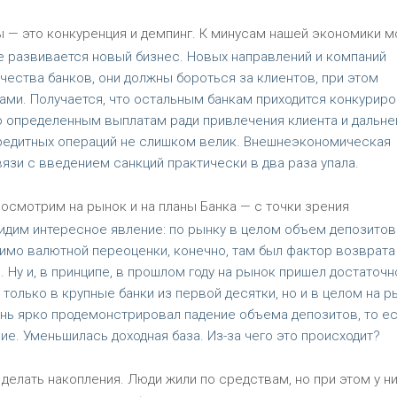
ы — это конкуренция и демпинг. К минусам нашей экономики 
 не развивается новый бизнес. Новых направлений и компаний
ества банков, они должны бороться за клиентов, при этом
ами. Получается, что остальным банкам приходится конкуриро
по определенным выплатам ради привлечения клиента и дальн
 кредитных операций не слишком велик. Внешнеэкономическая
язи с введением санкций практически в два раза упала.
осмотрим на рынок и на планы Банка — с точки зрения
идим интересное явление: по рынку в целом объем депозитов
мимо валютной переоценки, конечно, там был фактор возврата
 Ну и, в принципе, в прошлом году на рынок пришел достаточн
олько в крупные банки из первой десятки, но и в целом на р
ень ярко продемонстрировал падение объема депозитов, то ес
е. Уменьшилась доходная база. Из-за чего это происходит?
делать накопления. Люди жили по средствам, но при этом у ни