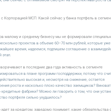
, они сейчас с оптимизмом смотрят на перспективы роста с
ь с Корпорацией МСП. Какой сейчас у банка портфель в сегмен
в малому и среднему бизнесу мы не формировали специальн
есколько проектов в объеме 60–70 млн рублей, которые уже
ижайшее время, надеемся, подпишем соглашение о взаимодей
 этап.
сворачивают в последние два года активность в сегменте
визироваться в плане программ господдержки, потому что счи
ействительно высокая и, несмотря на снижение, остается
зрения роста и насколько плохо качество заемщиков? Виноват
 кредитные фабрики? Можно ли говорить о том, что они устан
ство портфеля сильно ухудшилось?
 идет за кредитом, заведомо понимает, какие обязательства 