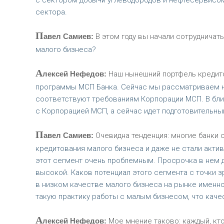
с сектором добычи углеводородов и нефтесервисом
сектора.
П
авел Самиев:
В этом году вы начали сотрудничат
малого бизнеса?
А
лексей Нефедов:
Наш нынешний портфель кредито
программы МСП Банка. Сейчас мы рассматриваем н
соответствуют требованиям Корпорации МСП. В бл
с Корпорацией МСП, а сейчас идет подготовительный
П
авел Самиев:
Очевидна тенденция: многие банки 
кредитования малого бизнеса и даже не стали акти
этот сегмент очень проблемным. Просрочка в нем д
высокой. Каков потенциал этого сегмента с точки 
в низком качестве малого бизнеса на рынке именно
такую практику работы с малым бизнесом, что каче
А
лексей Нефедов:
Мое мнение таково: каждый, кто