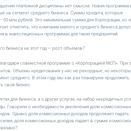
удшении платежной дисциплины нет смысла. Новая программа 
ьше на сегмент среднего бизнеса. Суммы кредита, которые
50 млн рублей. Это минимальная сумма для Корпорации, но э
оит отметить, что компании малого и среднего бизнеса допус
ия в инвестиционных программах для таких предприятий.
о бизнеса на этот год — рост объемов?
 благодаря совместной программе с «Корпорацией МСП». При 
тов. Объемы кредитования у нас не рекордные, но некотор
мент среднего. В этом году мы как раз планируем продолжить
ь свой бизнес.
тах для бизнеса, а о других услугах, на набор некредитных усл
ды. Говорили о необходимости увеличения доли комиссионны
одов. Однако доля комиссионных доходов продолжает падать.
 усилия, доля комиссионных доходов падает в сумме комиссио
связано?