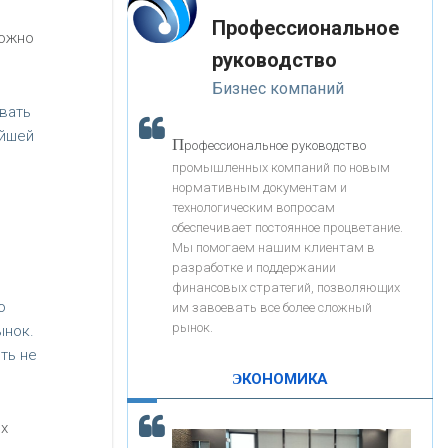
«Интервью»
-- Лучшее, что можно сделать с хорошим советом, это
«ЗАПСИБКОМБАНК»
Профессиональное
пропустить его мимо ушей. Он никогда не бывает
можно
полезен никому, кроме того, кто его дал.
руководство
-- Люблю давать советы и очень не люблю, когда их
«РОСЕВРОБАНК»
Бизнес компаний
дают мне.
вать
«ПРЕСС-СЛУЖБА ВТБ24»
ейшей
П
рофессиональное руководство
промышленных компаний по новым
нормативным документам и
«АВТОГРАДБАНК»
технологическим вопросам
обеспечивает постоянное процветание.
Мы помогаем нашим клиентам в
«ПРОМРЕГИОНБАНК»
разработке и поддержании
финансовых стратегий, позволяющих
о
им завоевать все более сложный
С
корость - один из главных трендов в
ОНАС
рынок.
ынок.
кредитовании бизнеса - «Интервью»
ть не
КОНТАКТЫ
ЭКОНОМИКА
х