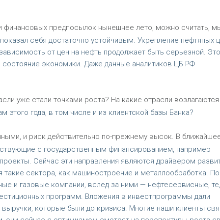
и финансовых предпосылок нынешнее лето, можно считать, м
 показал себя достаточно устойчивым. Укрепление нефтяных 
зависимость от цен на нефть продолжает быть серьезной. Это
 состояние экономики. Даже данные аналитиков ЦБ РФ
расли уже стали точками роста? На какие отрасли возлагаются
м этого года, в том числе и из клиентской базы Банка?
ными, и риск действительно по-прежнему высок. В ближайше
ействующие с государственным финансированием, например
проекты. Сейчас эти направления являются драйвером разви
я такие сектора, как машиностроение и металлообработка. П
ные и газовые компании, вслед за ними — нефтесервисные, те
естиционных программ. Вложения в инвестпрограммы дали
 выручки, которые были до кризиса. Многие наши клиенты св