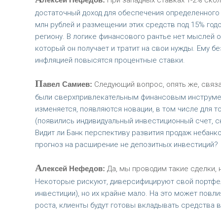
При западных ставках 1-2% скол
достаточный доход для обеспечения определенного у
млн рублей и размещении этих средств под 15% го
региону. В логике финансового рантье нет мыслей 
который он получает и тратит на свои нужды. Ему бе
инфляцией повысятся процентные ставки.
П
авел Самиев:
Следующий вопрос, опять же, связ
были сверхпривлекательным финансовым инструмен
изменяется, появляются новации, в том числе для 
(появились индивидуальный инвестиционный счет, сня
Видит ли Банк перспективу развития продаж небанко
прогноз на расширение не депозитных инвестиций?
А
лексей Нефедов:
Да, мы проводим такие сделки, 
Некоторые рискуют, диверсифицируют свой портфел
инвестиции), но их крайне мало. На это может повли
роста, клиенты будут готовы вкладывать средства 