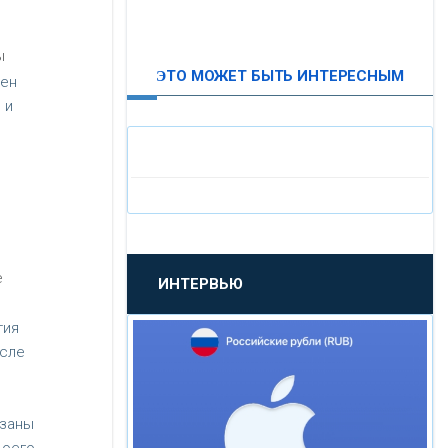
ВТБ24
ы
ЭТО МОЖЕТ БЫТЬ ИНТЕРЕСНЫМ
цен
«МОСКОВСКИЙ
 и
ИНДУСТРИАЛЬНЫЙ БАНК»
«ПАО МОСОБЛБАНК»
«БАНК САНКТ-ПЕТЕРБУРГ»
е
ИНТЕРВЬЮ
«ПРОМСВЯЗЬБАНК»
тия
«НОВИКОМБАНК»
осле
,
«СМП БАНК»
язаны