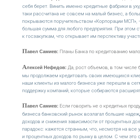
себя берет. Винить именно кредитные фабрики в ух
таки рассчитана не совсем на малый бизнес, а бол
покрываются поручительством «Корпорации МСП», — 
большая сумма для любого предприятия. При этом ст
к госзакупкам, что открывает им перспективу участ
П
авел Самиев:
Планы Банка по кредитованию малог
А
лексей Нефедов:
Да, рост объемов, в том числе
мы продолжаем кредитовать своих имеющихся клиен
наши клиенты из малого бизнеса уже перешли в сег
поддержку компаний, которые собираются расширят
П
авел Самиев:
Если говорить не о кредитных продук
бизнеса банковский рынок возлагал большие надеж
доходов и снижения зависимости от процентных дох
парадокс: кажется странным, что, несмотря на все
и процентных доходов по рынку в целом. С чем это 