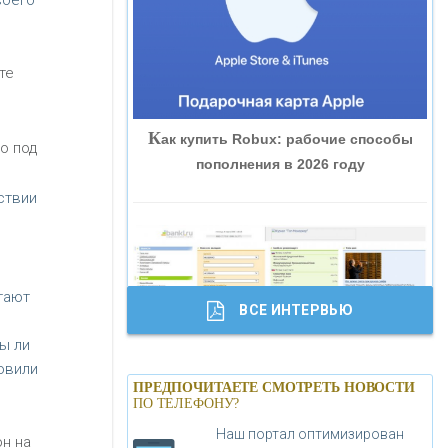
воего
«ВНЕШПРОМБАНК»
те
«БАНК ЮГРА»
К
ак купить Robux: рабочие способы
«БАНК ГЛОБЭКС»
о под
пополнения в 2026 году
ствии
«СОВКОМБАНК»
«ТРАСТ»
тают
ВСЕ ИНТЕРВЬЮ
«ГАЗПРОМБАНК»
ы ли
овили
Б
анки.ру обновил логотип впервые за
«МОСКОВСКИЙ КРЕДИТНЫЙ
ПРЕДПОЧИТАЕТЕ СМОТРЕТЬ НОВОСТИ
19 лет - «Лента новостей»
ПО ТЕЛЕФОНУ?
БАНК»
Наш портал оптимизирован
он на