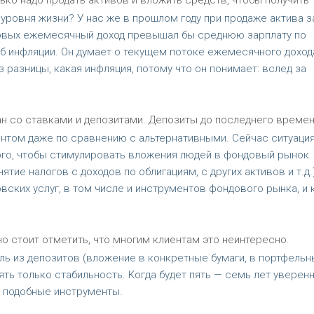
ько надо продать активов и вложить средств, чтобы получить
ровня жизни? У нас же в прошлом году при продаже актива за
довых ежемесячный доход превышал бы среднюю зарплату по
об инфляции. Он думает о текущем потоке ежемесячного доход
з разницы, какая инфляция, потому что он понимает: вслед за
ан со ставками и депозитами. Депозиты до последнего време
том даже по сравнению с альтернативными. Сейчас ситуаци
того, чтобы стимулировать вложения людей в фондовый рынок
тие налогов с доходов по облигациям, с других активов и т.д.)
вских услуг, в том числе и инструментов фондового рынка, и 
но стоит отметить, что многим клиентам это неинтересно.
ь из депозитов (вложение в конкретные бумаги, в портфельн
ять только стабильность. Когда будет пять — семь лет уверен
в подобные инструменты.