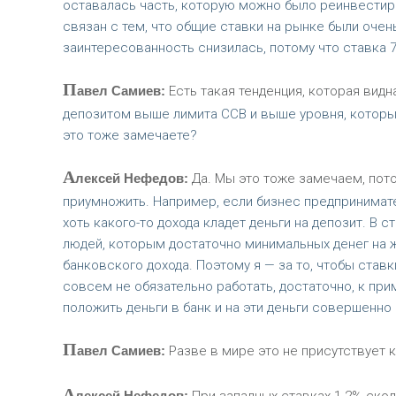
оставалась часть, которую можно было реинвестиро
связан с тем, что общие ставки на рынке были очен
заинтересованность снизилась, потому что ставка 7
П
авел Самиев:
Есть такая тенденция, которая видн
депозитом выше лимита ССВ и выше уровня, которы
это тоже замечаете?
А
лексей Нефедов:
Да. Мы это тоже замечаем, пото
приумножить. Например, если бизнес предпринимател
хоть какого-то дохода кладет деньги на депозит. В
людей, которым достаточно минимальных денег на жи
банковского дохода. Поэтому я — за то, чтобы став
совсем не обязательно работать, достаточно, к приме
положить деньги в банк и на эти деньги совершенно
П
авел Самиев:
Разве в мире это не присутствует 
А
лексей Нефедов: