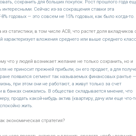
вать, сохранить для больших покупок. Рост прошлого года ещ
ь интересными. Сейчас из-за сокращения ставки эта
-8% годовых — это совсем не 15% годовых, как было когда-то.
а из статистики, в том числе АСВ, что растет доля вкладчиков 
й характеризует вложения среднего или выше среднего класс
му что у людей возникает желание не только сохранить, но и
я не приносит прежней прибыли, он его продает, а для получ
 стране появился сегмент так называемых финансовых рантье 
знь, при этом они не работают, а живут только за счет
ки в банках снижались. В обществе складывается мнение, что
ру, продать какой-нибудь актив (квартиру, дачу или еще что-то
 спокойно жить.
как экономическая стратегия?