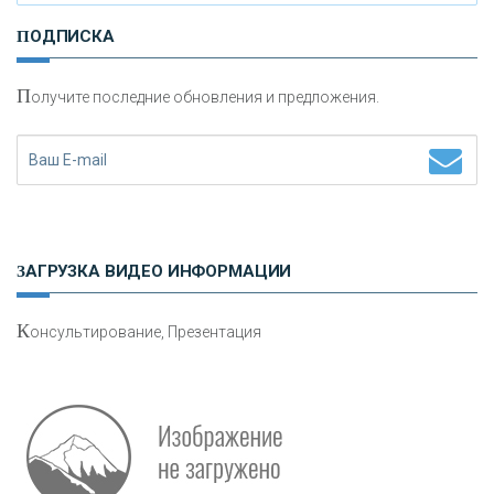
И
нвестиционные золотые монеты как средство
ПОДПИСКА
сохранения и увеличения капитала
П
олучите последние обновления и предложения.
Н
етворкинг для предпринимателей
ЗАГРУЗКА ВИДЕО ИНФОРМАЦИИ
К
онсультирование, Презентация
Р
абота мечты. Что банки делают для того, чтобы
привлечь и удержать персонал - «Интервью»