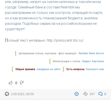
или, например, запрет на снятие наличных в том или ином
городе. Семейный банк в составе Neemble мы
рассматриваем не только как контроль операций по карте,
но и как возможность планирования бюджета, анализа
расходов. Подобных сервисов на российском рынке не
существует!
П
олный текст интервью: http://presscentr.rbc.ru/
Цитирование статьи, картинки - фото скриншот -
Rambler News Service.
Иллюстрация к статье -
Яндекс. Картинки.
Общие правила
поведения на сайте.
Есть вопросы.
Напишите нам.
0
2-03-2022, 00:00
397
0