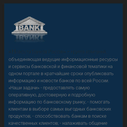
А
двокат it
Р
езкого разворота на рынке автокредитов не
«Н
овости Банков России» – группа компаний,
предвидится - «Интервью»
объединяющая ведущие информационные ресурсы
и сервисы банковской и финансовой тематики на
одном портале в кратчайшие сроки опубликовать
информацию и новости банков по всей России.
«Наши задачи» - предоставлять самую
оперативную, достоверную и подробную
информацию по банковскому рынку; - помогать
клиентам в выборе самых выгодных банковских
продуктов; - способствовать банкам в поиске
качественных клиентов; - налаживать общение