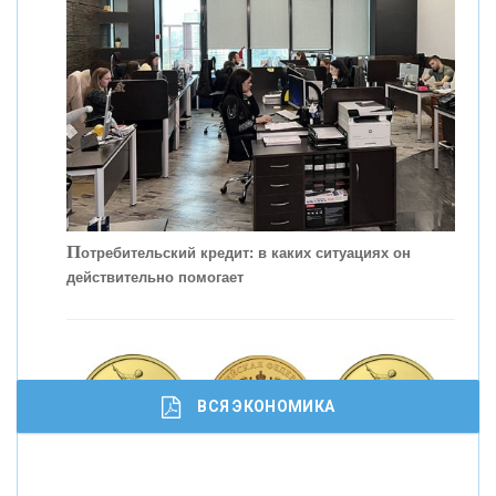
С
корость - один из главных трендов в
кредитовании бизнеса - «Интервью»
П
отребительский кредит: в каких ситуациях он
действительно помогает
ВСЯ ЭКОНОМИКА