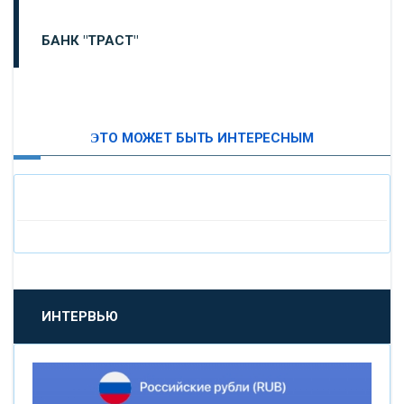
БАНК "ТРАСТ"
ВТБ24
ЭТО МОЖЕТ БЫТЬ ИНТЕРЕСНЫМ
«МОСКОВСКИЙ ИНДУСТРИАЛЬНЫЙ БАНК»
«ПАО МОСОБЛБАНК»
«БАНК САНКТ-ПЕТЕРБУРГ»
«ПРОМСВЯЗЬБАНК»
ИНТЕРВЬЮ
«НОВИКОМБАНК»