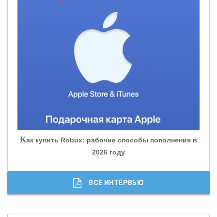
«СМП БАНК»
«ВНЕШПРОМБАНК»
«БАНК ЮГРА»
«БАНК ГЛОБЭКС»
«СОВКОМБАНК»
К
ак купить Robux: рабочие способы пополнения в
2026 году
«ТРАСТ»
«ГАЗПРОМБАНК»
ВСЕ ИНТЕРВЬЮ
«МОСКОВСКИЙ КРЕДИТНЫЙ БАНК»