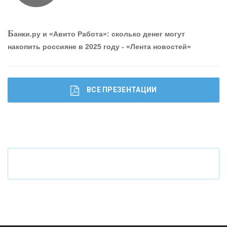
О
шибки при покупке подержанного авто
Б
анки.ру и «Авито Работа»: сколько денег могут
накопить россияне в 2025 году - «Лента новостей»
ВСЕ ПРЕЗЕНТАЦИИ
Ч
то будет с наличными деньгами при цифровом
рубле