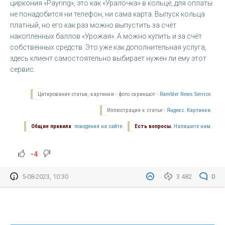
циркония «Payring», это как «Уралочка» в кольце, для оплаты
не понадобится ни телефон, ни сама карта. Выпуск кольца
платный, но его как раз можно выпустить за счёт
накопленных баллов «Урожая». А можно купить и за счёт
собственных средств. Это уже как дополнительная услуга,
здесь клиент самостоятельно выбирает нужен ли ему этот
сервис.
Цитирование статьи, картинки - фото скриншот -
Rambler News Service.
Иллюстрация к статье -
Яндекс. Картинки.
Общие правила
поведения на сайте.
Есть вопросы.
Напишите нам.
-4
5-08-2023, 10:30
3 482
0