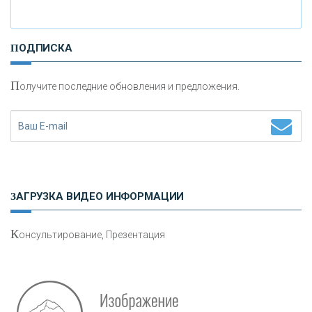
И
нвестиционные золотые монеты как средство
ПОДПИСКА
сохранения и увеличения капитала
П
олучите последние обновления и предложения.
Н
етворкинг для предпринимателей
ЗАГРУЗКА ВИДЕО ИНФОРМАЦИИ
К
онсультирование, Презентация
Р
абота мечты. Что банки делают для того, чтобы
привлечь и удержать персонал - «Интервью»