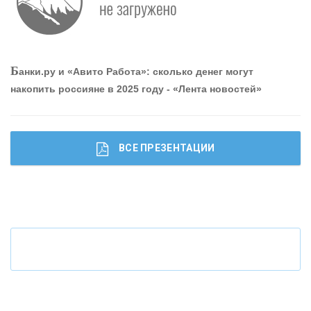
О
шибки при покупке подержанного авто
Б
анки.ру и «Авито Работа»: сколько денег могут
накопить россияне в 2025 году - «Лента новостей»
ВСЕ ПРЕЗЕНТАЦИИ
Ч
то будет с наличными деньгами при цифровом
рубле