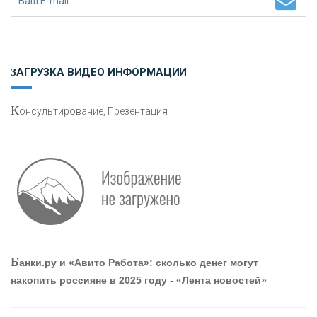
Н
етворкинг для предпринимателей
ЗАГРУЗКА ВИДЕО ИНФОРМАЦИИ
К
онсультирование, Презентация
О
шибки при покупке подержанного авто
Р
абота мечты. Что банки делают для того, чтобы
Б
анки.ру и «Авито Работа»: сколько денег могут
привлечь и удержать персонал - «Интервью»
накопить россияне в 2025 году - «Лента новостей»