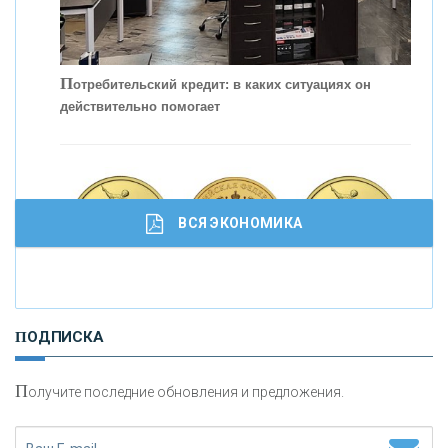
П
отребительский кредит: в каких ситуациях он
действительно помогает
С
корость - один из главных трендов в
кредитовании бизнеса - «Интервью»
ВСЯ ЭКОНОМИКА
И
нвестиционные золотые монеты как средство
ПОДПИСКА
сохранения и увеличения капитала
П
олучите последние обновления и предложения.