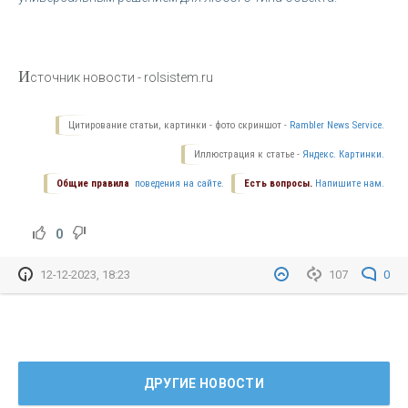
И
сточник новости - rolsistem.ru
Цитирование статьи, картинки - фото скриншот -
Rambler News Service.
Иллюстрация к статье -
Яндекс. Картинки.
Общие правила
поведения на сайте.
Есть вопросы.
Напишите нам.
0
12-12-2023, 18:23
107
0
ДРУГИЕ НОВОСТИ