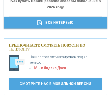
К
ак купить Robux: рабочие способы пополнения в
2026 году
«ТРАСТ»
«ГАЗПРОМБАНК»
ВСЕ ИНТЕРВЬЮ
«МОСКОВСКИЙ КРЕДИТНЫЙ БАНК»
ПРЕДПОЧИТАЕТЕ СМОТРЕТЬ НОВОСТИ ПО
ТЕЛЕФОНУ?
«АБСОЛЮТ БАНК»
Наш портал оптимизирован под ваш
телефон.
Б
«БАНК ВОЗРОЖДЕНИЕ»
анки.ру обновил логотип впервые за 19 лет -
Мы в Яндекс Дзен
«Лента новостей»
АО «КРЕДИТ ЕВРОПА БАНК»
СМОТРИТЕ НАС В МОБИЛЬНОЙ ВЕРСИИ
«ТАТФОНДБАНК»