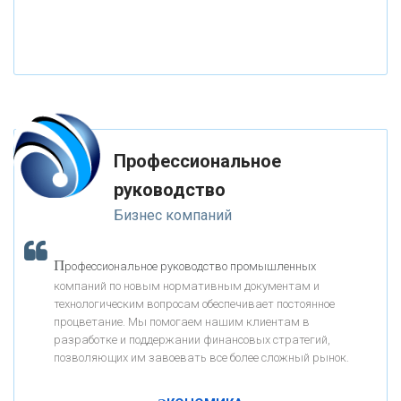
«РОССИЙСКИЙ КАПИТАЛ»
«НАЦИОНАЛЬНЫЙ КЛИРИНГОВЫЙ ЦЕНТР»
«ФК ОТКРЫТИЕ»
Профессиональное
«ЗАПСИБКОМБАНК»
руководство
Бизнес компаний
«РОСЕВРОБАНК»
П
рофессиональное руководство промышленных
«ПРЕСС-СЛУЖБА ВТБ24»
компаний по новым нормативным документам и
технологическим вопросам обеспечивает постоянное
процветание. Мы помогаем нашим клиентам в
«АВТОГРАДБАНК»
разработке и поддержании финансовых стратегий,
позволяющих им завоевать все более сложный рынок.
К
ак Система быстрых платежей за пять лет
«ПРОМРЕГИОНБАНК»
изменила финансовый рынок - «Интервью»