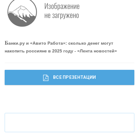
О
шибки при покупке подержанного авто
Р
абота мечты. Что банки делают для того, чтобы
Б
анки.ру и «Авито Работа»: сколько денег могут
привлечь и удержать персонал - «Интервью»
накопить россияне в 2025 году - «Лента новостей»
ВСЕ ПРЕЗЕНТАЦИИ
Ч
то будет с наличными деньгами при цифровом
рубле