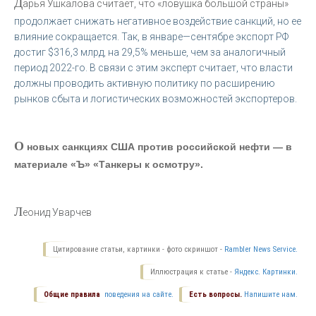
Д
арья Ушкалова считает, что «ловушка большой страны»
продолжает снижать негативное воздействие санкций, но ее
влияние сокращается. Так, в январе—сентябре экспорт РФ
достиг $316,3 млрд, на 29,5% меньше, чем за аналогичный
период 2022-го. В связи с этим эксперт считает, что власти
должны проводить активную политику по расширению
рынков сбыта и логистических возможностей экспортеров.
О
новых санкциях США против российской нефти — в
материале «Ъ» «Танкеры к осмотру».
Л
еонид Уварчев
Цитирование статьи, картинки - фото скриншот -
Rambler News Service.
Иллюстрация к статье -
Яндекс. Картинки.
Общие правила
поведения на сайте.
Есть вопросы.
Напишите нам.