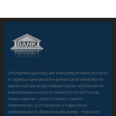
А
двокат it
«Н
овости Банков России» – группа компаний,
объединяющая ведущие информационные ресурсы
и сервисы банковской и финансовой тематики на
одном портале в кратчайшие сроки опубликовать
Р
езкого разворота на рынке автокредитов не
информацию и новости банков по всей России.
предвидится - «Интервью»
«Наши задачи» - предоставлять самую
оперативную, достоверную и подробную
информацию по банковскому рынку; - помогать