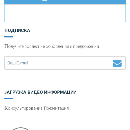
И
нвестиционные золотые монеты как средство
ПОДПИСКА
сохранения и увеличения капитала
П
олучите последние обновления и предложения.
Н
етворкинг для предпринимателей
ЗАГРУЗКА ВИДЕО ИНФОРМАЦИИ
К
онсультирование, Презентация