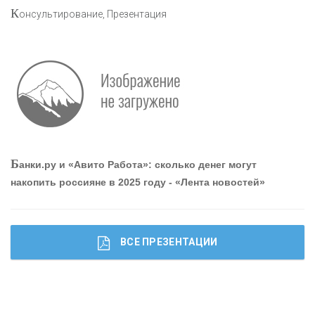
К
онсультирование, Презентация
Р
абота мечты. Что банки делают для того, чтобы
привлечь и удержать персонал - «Интервью»
О
шибки при покупке подержанного авто
Б
анки.ру и «Авито Работа»: сколько денег могут
накопить россияне в 2025 году - «Лента новостей»
ВСЕ ПРЕЗЕНТАЦИИ