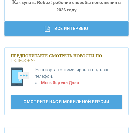
К
ак купить Robux: рабочие способы пополнения в
2026 году
«ТРАСТ»
«ГАЗПРОМБАНК»
ВСЕ ИНТЕРВЬЮ
«МОСКОВСКИЙ КРЕДИТНЫЙ БАНК»
ПРЕДПОЧИТАЕТЕ СМОТРЕТЬ НОВОСТИ ПО
ТЕЛЕФОНУ?
«АБСОЛЮТ БАНК»
Наш портал оптимизирован под ваш
телефон.
Б
«БАНК ВОЗРОЖДЕНИЕ»
анки.ру обновил логотип впервые за 19 лет -
Мы в Яндекс Дзен
«Лента новостей»
АО «КРЕДИТ ЕВРОПА БАНК»
СМОТРИТЕ НАС В МОБИЛЬНОЙ ВЕРСИИ
«ТАТФОНДБАНК»