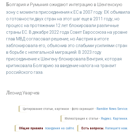
Б
олгария и Румыния ожидают интеграцию в Шенгенскую
зону с момента присоединения к ЕС в 2007 году. ЕК объявила
о готовности двух стран на этот шаг еще в 2011 году, но
процесс на протяжении 12 лет блокировали различные
страны ЕС. В декабре 2022 года Совет Евросоюза на уровне
глав МВД согласовал решение, но Австрия в итоге
заблокировала его, объяснив это слабыми усилиями стран
в борьбе с нелегальной миграцией. В 2023 году
присоединение к Шенгену блокировала Венгрия, которая
критиковала Болгарию за введение налога на транзит
российского газа.
Л
еонид Уварчев
Цитирование статьи, картинки - фото скриншот -
Rambler News Service.
Иллюстрация к статье -
Яндекс. Картинки.
Общие правила
поведения на сайте.
Есть вопросы.
Напишите нам.