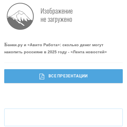
Р
абота мечты. Что банки делают для того, чтобы
привлечь и удержать персонал - «Интервью»
О
шибки при покупке подержанного авто
Б
анки.ру и «Авито Работа»: сколько денег могут
накопить россияне в 2025 году - «Лента новостей»
ВСЕ ПРЕЗЕНТАЦИИ
Ч
то будет с наличными деньгами при цифровом
рубле