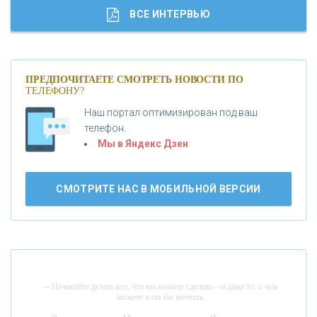
«ГАЗПРОМБАНК»
ВСЕ ИНТЕРВЬЮ
«МОСКОВСКИЙ КРЕДИТНЫЙ БАНК»
ПРЕДПОЧИТАЕТЕ СМОТРЕТЬ НОВОСТИ ПО
ТЕЛЕФОНУ?
«АБСОЛЮТ БАНК»
Наш портал оптимизирован под ваш
телефон.
Б
«БАНК ВОЗРОЖДЕНИЕ»
анки.ру обновил логотип впервые за 19 лет -
Мы в Яндекс Дзен
«Лента новостей»
АО «КРЕДИТ ЕВРОПА БАНК»
СМОТРИТЕ НАС В МОБИЛЬНОЙ ВЕРСИИ
«ТАТФОНДБАНК»
«РОССИЙСКИЙ КАПИТАЛ»
-- Начинайте делать все, что вы можете сделать – и даже то, о чем
можете хотя бы мечтать.
«НАЦИОНАЛЬНЫЙ КЛИРИНГОВЫЙ ЦЕНТР»