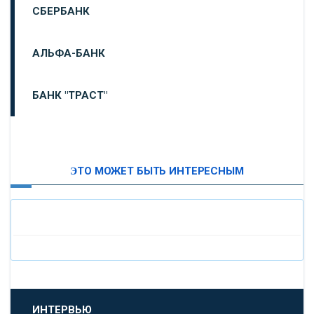
СБЕРБАНК
АЛЬФА-БАНК
БАНК "ТРАСТ"
ВТБ24
ЭТО МОЖЕТ БЫТЬ ИНТЕРЕСНЫМ
«МОСКОВСКИЙ ИНДУСТРИАЛЬНЫЙ БАНК»
«ПАО МОСОБЛБАНК»
«БАНК САНКТ-ПЕТЕРБУРГ»
«ПРОМСВЯЗЬБАНК»
ИНТЕРВЬЮ