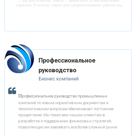
-- Все дело в мыслях. Мысль — начало всего. И мыслями можно
управлять. И поэтому главное дело совершенствования: работать над
мыслями.
«ФК ОТКРЫТИЕ»
-- Идите уверенно по направлению к мечте. Живите той жизнью,
которую вы сами себе придумали.
-- Самое большое богатство — это ум. Самая большая нищета —
«ЗАПСИБКОМБАНК»
глупость. Из всех страхов самый пугающий — самолюбование.
-- Лучшее, что можно сделать с хорошим советом, это пропустить его
мимо ушей. Он никогда не бывает полезен никому, кроме того, кто его
«РОСЕВРОБАНК»
дал.
Профессиональное
-- Люблю давать советы и очень не люблю, когда их дают мне.
руководство
«ПРЕСС-СЛУЖБА ВТБ24»
Бизнес компаний
«АВТОГРАДБАНК»
П
рофессиональное руководство промышленных
К
компаний по новым нормативным документам и
ак Система быстрых платежей за пять лет
«ПРОМРЕГИОНБАНК»
технологическим вопросам обеспечивает постоянное
изменила финансовый рынок - «Интервью»
процветание. Мы помогаем нашим клиентам в
разработке и поддержании финансовых стратегий,
ОНАС
позволяющих им завоевать все более сложный рынок.