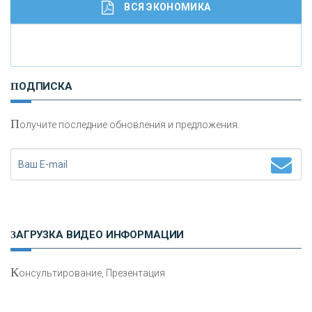
ВСЯ ЭКОНОМИКА
И
нвестиционные золотые монеты как средство
ПОДПИСКА
сохранения и увеличения капитала
П
олучите последние обновления и предложения.
Н
етворкинг для предпринимателей
ЗАГРУЗКА ВИДЕО ИНФОРМАЦИИ
К
онсультирование, Презентация