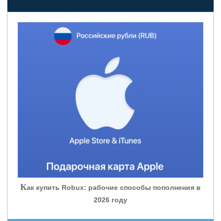
«НОВИКОМБАНК»
«СМП БАНК»
«ВНЕШПРОМБАНК»
«БАНК ЮГРА»
«БАНК ГЛОБЭКС»
«СОВКОМБАНК»
К
ак купить Robux: рабочие способы пополнения в
2026 году
«ТРАСТ»