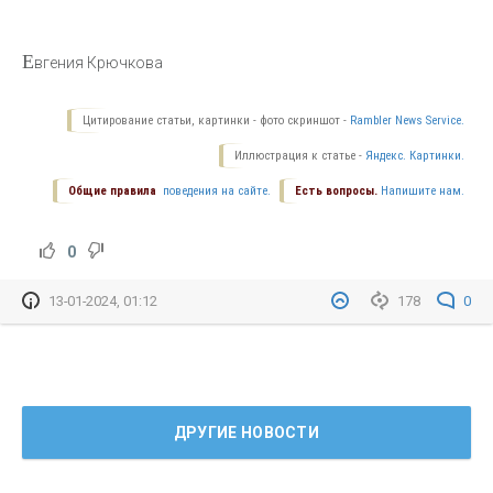
Е
вгения Крючкова
Цитирование статьи, картинки - фото скриншот -
Rambler News Service.
Иллюстрация к статье -
Яндекс. Картинки.
Общие правила
поведения на сайте.
Есть вопросы.
Напишите нам.
0
13-01-2024, 01:12
178
0
ДРУГИЕ НОВОСТИ