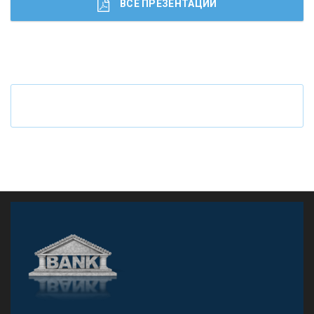
ВСЕ ПРЕЗЕНТАЦИИ
Ч
то будет с наличными деньгами при цифровом
рубле
А
двокат it