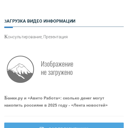
Н
етворкинг для предпринимателей
ЗАГРУЗКА ВИДЕО ИНФОРМАЦИИ
К
онсультирование, Презентация
О
шибки при покупке подержанного авто
Р
абота мечты. Что банки делают для того, чтобы
Б
анки.ру и «Авито Работа»: сколько денег могут
привлечь и удержать персонал - «Интервью»
накопить россияне в 2025 году - «Лента новостей»