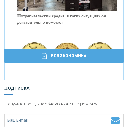
П
отребительский кредит: в каких ситуациях он
действительно помогает
С
корость - один из главных трендов в
кредитовании бизнеса - «Интервью»
ВСЯ ЭКОНОМИКА
И
нвестиционные золотые монеты как средство
ПОДПИСКА
сохранения и увеличения капитала
П
олучите последние обновления и предложения.