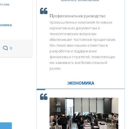
«Интервью»
«ЗАПСИБКОМБАНК»
те нам.
П
рофессиональное руководство
«РОСЕВРОБАНК»
промышленных компаний по новым
номика
нормативным документам и
технологическим вопросам
«ПРЕСС-СЛУЖБА ВТБ24»
обеспечивает постоянное процветание.
Мы помогаем нашим клиентам в
0
разработке и поддержании
«АВТОГРАДБАНК»
финансовых стратегий, позволяющих
им завоевать все более сложный
рынок.
«ПРОМРЕГИОНБАНК»
ЭКОНОМИКА
С
корость - один из главных трендов в
ОНАС
кредитовании бизнеса - «Интервью»
КОНТАКТЫ