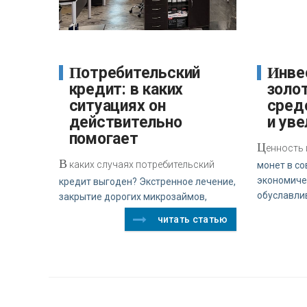
Потребительский
Инвестиционные
кредит: в каких
золо
ситуациях он
сред
действительно
и уве
помогает
Ц
енность
В
каких случаях потребительский
монет в с
экономиче
кредит выгоден? Экстренное лечение,
обуславли
закрытие дорогих микрозаймов,
читать статью