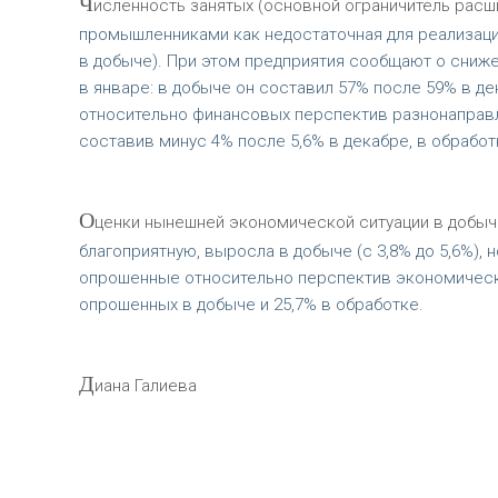
Ч
исленность занятых (основной ограничитель расши
промышленниками как недостаточная для реализации
в добыче). При этом предприятия сообщают о сниж
в январе: в добыче он составил 57% после 59% в д
относительно финансовых перспектив разнонаправл
составив минус 4% после 5,6% в декабре, в обработ
О
ценки нынешней экономической ситуации в добыче
благоприятную, выросла в добыче (с 3,8% до 5,6%), 
опрошенные относительно перспектив экономической
опрошенных в добыче и 25,7% в обработке.
Д
иана Галиева