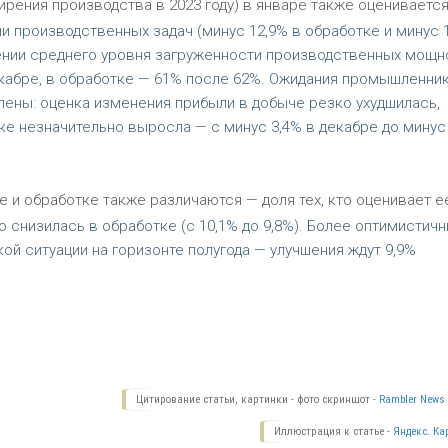
рения производства в 2023 году) в январе также оцениваетс
 производственных задач (минус 12,9% в обработке и минус 
ении среднего уровня загруженности производственных мощн
екабре, в обработке — 61% после 62%. Ожидания промышленни
ены: оценка изменения прибыли в добыче резко ухудшилась,
ке незначительно выросла — с минус 3,4% в декабре до минус 
 и обработке также различаются — доля тех, кто оценивает е
но снизилась в обработке (с 10,1% до 9,8%). Более оптимистич
 ситуации на горизонте полугода — улучшения ждут 9,9%
Цитирование статьи, картинки - фото скриншот -
Rambler News 
Иллюстрация к статье -
Яндекс. Ка