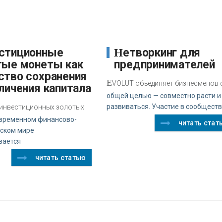
Нетворкинг для
тые монеты как
предпринимателей
ство сохранения
E
VOLUT объединяет бизнесменов 
личения капитала
общей целью — совместно расти и
развиваться. Участие в сообщест
 инвестиционных золотых
овременном финансово-
читать стат
ском мире
вается
читать статью