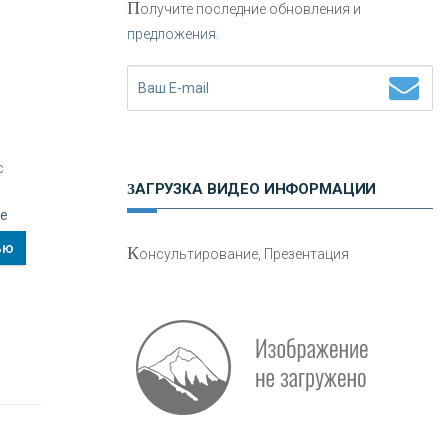
П
олучите последние обновления и
предложения.
Н
етворкинг для предпринимателей
с
ЗАГРУЗКА ВИДЕО ИНФОРМАЦИИ
ве
О
шибки при покупке подержанного
ью
К
онсультирование, Презентация
авто