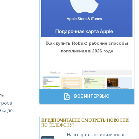
«ВНЕШПРОМБАНК»
«БАНК ЮГРА»
К
ак купить Robux: рабочие способы
«БАНК ГЛОБЭКС»
пополнения в 2026 году
«СОВКОМБАНК»
«ТРАСТ»
ив
ВСЕ ИНТЕРВЬЮ
«ГАЗПРОМБАНК»
проса
,6% до
Б
анки.ру обновил логотип впервые за
«МОСКОВСКИЙ КРЕДИТНЫЙ
ПРЕДПОЧИТАЕТЕ СМОТРЕТЬ НОВОСТИ
19 лет - «Лента новостей»
ПО ТЕЛЕФОНУ?
БАНК»
Наш портал оптимизирован