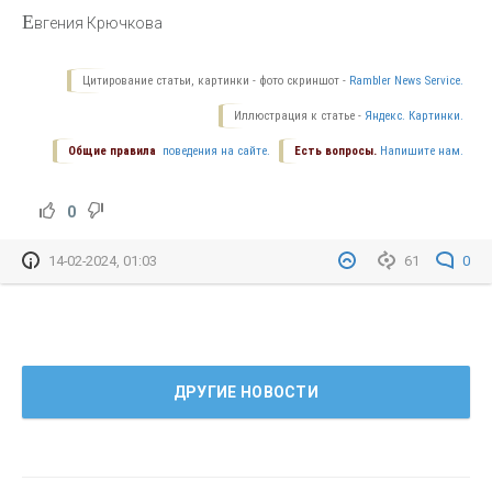
Е
вгения Крючкова
Цитирование статьи, картинки - фото скриншот -
Rambler News Service.
Иллюстрация к статье -
Яндекс. Картинки.
Общие правила
поведения на сайте.
Есть вопросы.
Напишите нам.
0
14-02-2024, 01:03
61
0
ДРУГИЕ НОВОСТИ