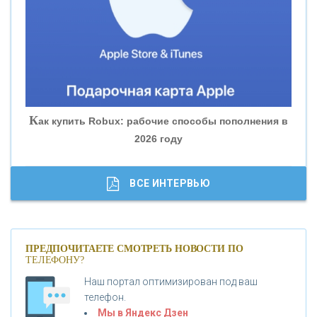
«БАНК ЮГРА»
«БАНК ГЛОБЭКС»
«СОВКОМБАНК»
К
ак купить Robux: рабочие способы пополнения в
2026 году
«ТРАСТ»
«ГАЗПРОМБАНК»
ВСЕ ИНТЕРВЬЮ
«МОСКОВСКИЙ КРЕДИТНЫЙ БАНК»
ПРЕДПОЧИТАЕТЕ СМОТРЕТЬ НОВОСТИ ПО
ТЕЛЕФОНУ?
«АБСОЛЮТ БАНК»
Наш портал оптимизирован под ваш
телефон.
Б
«БАНК ВОЗРОЖДЕНИЕ»
анки.ру обновил логотип впервые за 19 лет -
Мы в Яндекс Дзен