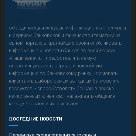
А
двокат it
Р
езкого разворота на рынке автокредитов не
«Н
овости Банков России» – группа компаний,
предвидится - «Интервью»
объединяющая ведущие информационные ресурсы
и сервисы банковской и финансовой тематики на
одном портале в кратчайшие сроки опубликовать
информацию и новости банков по всей России.
«Наши задачи» - предоставлять самую
оперативную, достоверную и подробную
информацию по банковскому рынку; - помогать
клиентам в выборе самых выгодных банковских
продуктов; - способствовать банкам в поиске
качественных клиентов; - налаживать общение
между банками и их клиентами.
ПОСЛЕДНИЕ НОВОСТИ
Перевозка скоропортящихся грузов в