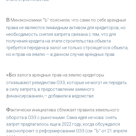
В
Минэкономики “Ъ” пояснили, что сами по себе арендные
права не являются ликвидным активом для кредиторов, но
необходимость снятия запрета связана с тем, что для
получения кредита на этапе строительства объекта
требуется передача в залог не только строящегося объекта,
но и прав на землю — в данном случае арендных прав.
«Б
ез залога арендных прав на землю кредиторы
отказывают резидентам ОЭЗ, которые не могут их передать
в силу запрета, в предоставлении заемного
финансирования»,— добавили в ведомстве.
Ф
актически инициатива сближает правила земельного
оборота в ОЭЗ с рыночными. Сама идея не нова: снять
запрет предлагалось еще в 2022 году, когда обсуждался
законопроект о реформировании ОЭЗ (см. “Ъ” от 21 апреля