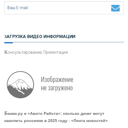
Н
етворкинг для предпринимателей
ЗАГРУЗКА ВИДЕО ИНФОРМАЦИИ
К
онсультирование, Презентация
Р
абота мечты. Что банки делают для того, чтобы
привлечь и удержать персонал - «Интервью»
О
шибки при покупке подержанного авто
Б
анки.ру и «Авито Работа»: сколько денег могут
накопить россияне в 2025 году - «Лента новостей»