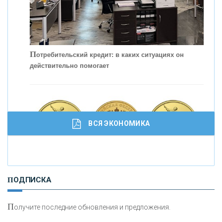
С
корость - один из главных трендов в
кредитовании бизнеса - «Интервью»
П
отребительский кредит: в каких ситуациях он
действительно помогает
ВСЯ ЭКОНОМИКА
И
нвестиционные золотые монеты как средство
ПОДПИСКА
сохранения и увеличения капитала
П
олучите последние обновления и предложения.