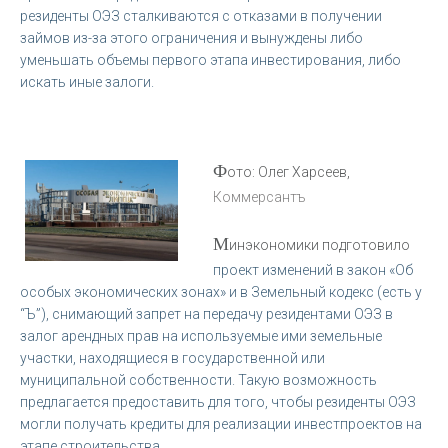
резиденты ОЭЗ сталкиваются с отказами в получении
займов из-за этого ограничения и вынуждены либо
уменьшать объемы первого этапа инвестирования, либо
искать иные залоги.
Ф
ото: Олег Харсеев,
Коммерсантъ
М
инэкономики подготовило
проект изменений в закон «Об
особых экономических зонах» и в Земельный кодекс (есть у
“Ъ”), снимающий запрет на передачу резидентами ОЭЗ в
залог арендных прав на используемые ими земельные
участки, находящиеся в государственной или
муниципальной собственности. Такую возможность
предлагается предоставить для того, чтобы резиденты ОЭЗ
могли получать кредиты для реализации инвестпроектов на
этапе строительства.