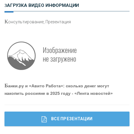
Н
етворкинг для предпринимателей
ЗАГРУЗКА ВИДЕО ИНФОРМАЦИИ
К
онсультирование, Презентация
Р
абота мечты. Что банки делают для того, чтобы
привлечь и удержать персонал - «Интервью»
О
шибки при покупке подержанного авто
Б
анки.ру и «Авито Работа»: сколько денег могут
накопить россияне в 2025 году - «Лента новостей»
ВСЕ ПРЕЗЕНТАЦИИ