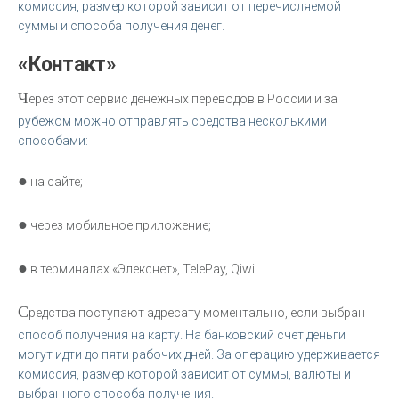
комиссия, размер которой зависит от перечисляемой
суммы и способа получения денег.
«Контакт»
Ч
ерез этот сервис денежных переводов в России и за
рубежом можно отправлять средства несколькими
способами:
●
на сайте;
●
через мобильное приложение;
●
в терминалах «Элекснет», TelePay, Qiwi.
С
редства поступают адресату моментально, если выбран
способ получения на карту. На банковский счёт деньги
могут идти до пяти рабочих дней. За операцию удерживается
комиссия, размер которой зависит от суммы, валюты и
выбранного способа получения.