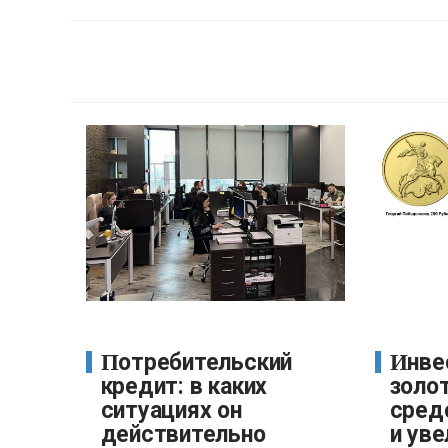
Потребительский
Инвестиционные
кредит: в каких
золо
ситуациях он
сред
действительно
и уве