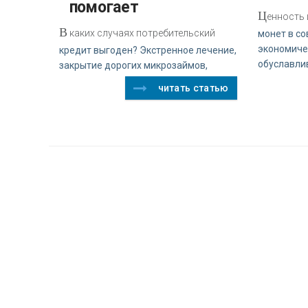
помогает
Ц
енность
В
каких случаях потребительский
монет в с
экономиче
кредит выгоден? Экстренное лечение,
обуславли
закрытие дорогих микрозаймов,
читать статью