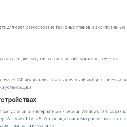
ете для себя разнообразие тарифных планов и эксклюзивные
 доступен для покупки в нашем онлайн-магазине, с учетом
indows с USB-накопителя — автоматический выбор «Home» верс
ки установщика.
 устройствах
пция установки альтернативных версий Windows. Это связано
ер, Windows 10 или 8. Установщик системы распознает этот к
авляя шанса на изменение.