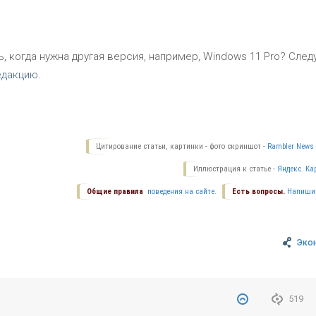
, когда нужна другая версия, например, Windows 11 Pro? След
едакцию.
Цитирование статьи, картинки - фото скриншот -
Rambler News 
Иллюстрация к статье -
Яндекс. Ка
Общие правила
поведения на сайте.
Есть вопросы.
Напиши
Эко
519