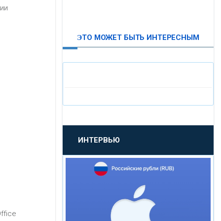
ии
ВТБ24
ЭТО МОЖЕТ БЫТЬ ИНТЕРЕСНЫМ
«МОСКОВСКИЙ
ИНДУСТРИАЛЬНЫЙ БАНК»
«ПАО МОСОБЛБАНК»
«БАНК САНКТ-ПЕТЕРБУРГ»
ИНТЕРВЬЮ
«ПРОМСВЯЗЬБАНК»
«НОВИКОМБАНК»
«СМП БАНК»
ffice