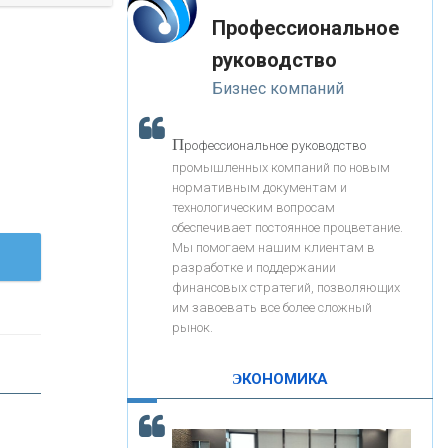
«Интервью»
-- Лучшее, что можно сделать с хорошим советом, это
«ЗАПСИБКОМБАНК»
Профессиональное
пропустить его мимо ушей. Он никогда не бывает
полезен никому, кроме того, кто его дал.
руководство
-- Люблю давать советы и очень не люблю, когда их
«РОСЕВРОБАНК»
Бизнес компаний
дают мне.
«ПРЕСС-СЛУЖБА ВТБ24»
П
рофессиональное руководство
промышленных компаний по новым
нормативным документам и
«АВТОГРАДБАНК»
технологическим вопросам
обеспечивает постоянное процветание.
Мы помогаем нашим клиентам в
«ПРОМРЕГИОНБАНК»
разработке и поддержании
финансовых стратегий, позволяющих
им завоевать все более сложный
С
корость - один из главных трендов в
ОНАС
рынок.
кредитовании бизнеса - «Интервью»
КОНТАКТЫ
ЭКОНОМИКА