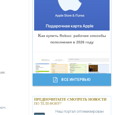
«ВНЕШПРОМБАНК»
«БАНК ЮГРА»
К
ак купить Robux: рабочие способы
«БАНК ГЛОБЭКС»
пополнения в 2026 году
«СОВКОМБАНК»
«ТРАСТ»
ии.
ВСЕ ИНТЕРВЬЮ
«ГАЗПРОМБАНК»
Б
анки.ру обновил логотип впервые за
«МОСКОВСКИЙ КРЕДИТНЫЙ
ПРЕДПОЧИТАЕТЕ СМОТРЕТЬ НОВОСТИ
19 лет - «Лента новостей»
ПО ТЕЛЕФОНУ?
БАНК»
люч
Наш портал оптимизирован