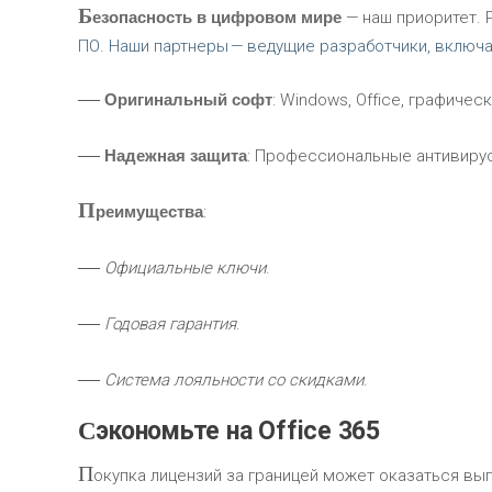
Б
езопасность в цифровом мире
— наш приоритет.
ПО. Наши партнеры — ведущие разработчики, включа
—
Оригинальный софт
: Windows, Office, графиче
—
Надежная защита
: Профессиональные антивиру
П
реимущества
:
—
Официальные ключи
.
—
Годовая гарантия
.
—
Система лояльности со скидками
.
Сэкономьте на Office 365
П
окупка лицензий за границей может оказаться выго