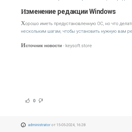
Изменение редакции Windows
Х
орошо иметь предустановленную ОС, но что делать
нескольким шагам, чтобы установить нужную вам р
И
сточник новости
- keysoft.store
0
administrator
от
15-05-2024, 16:28