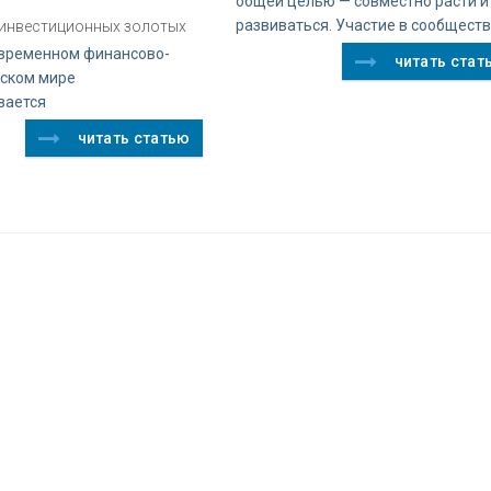
общей целью — совместно расти и
развиваться. Участие в сообщест
 инвестиционных золотых
овременном финансово-
читать стат
ском мире
вается
читать статью