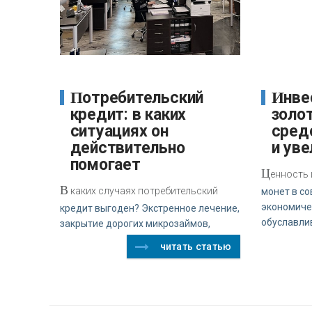
Потребительский
Инвестиционные
кредит: в каких
золо
ситуациях он
сред
действительно
и уве
помогает
Ц
енность
В
каких случаях потребительский
монет в с
экономиче
кредит выгоден? Экстренное лечение,
обуславли
закрытие дорогих микрозаймов,
читать статью