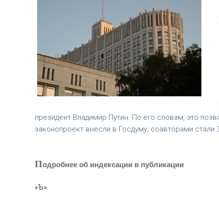
президент Владимир Путин. По его словам, это позв
законопроект внесли в Госдуму, соавторами стали 3
П
одробнее об индексации в публикации
«Ъ».