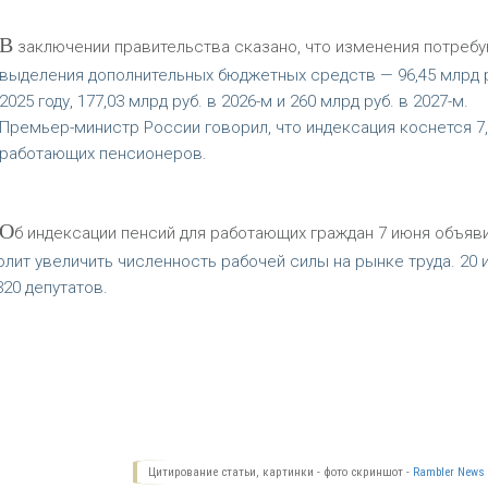
В
заключении правительства сказано, что изменения потреб
выделения дополнительных бюджетных средств — 96,45 млрд р
2025 году, 177,03 млрд руб. в 2026-м и 260 млрд руб. в 2027-м.
Премьер-министр России говорил, что индексация коснется 7
работающих пенсионеров.
О
б индексации пенсий для работающих граждан 7 июня объяв
олит увеличить численность рабочей силы на рынке труда. 20 
20 депутатов.
Цитирование статьи, картинки - фото скриншот -
Rambler News 