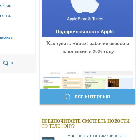
ртинки.
«ВНЕШПРОМБАНК»
те нам.
«БАНК ЮГРА»
номика
К
ак купить Robux: рабочие способы
«БАНК ГЛОБЭКС»
пополнения в 2026 году
0
«СОВКОМБАНК»
«ТРАСТ»
ВСЕ ИНТЕРВЬЮ
«ГАЗПРОМБАНК»
Б
анки.ру обновил логотип впервые за
«МОСКОВСКИЙ КРЕДИТНЫЙ
ПРЕДПОЧИТАЕТЕ СМОТРЕТЬ НОВОСТИ
19 лет - «Лента новостей»
ПО ТЕЛЕФОНУ?
БАНК»
Наш портал оптимизирован