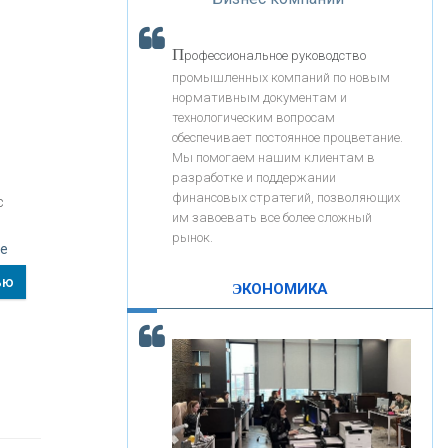
«Интервью»
«ЗАПСИБКОМБАНК»
П
рофессиональное руководство
«РОСЕВРОБАНК»
промышленных компаний по новым
нормативным документам и
технологическим вопросам
«ПРЕСС-СЛУЖБА ВТБ24»
обеспечивает постоянное процветание.
Мы помогаем нашим клиентам в
разработке и поддержании
«АВТОГРАДБАНК»
финансовых стратегий, позволяющих
с
им завоевать все более сложный
рынок.
ве
«ПРОМРЕГИОНБАНК»
ью
ЭКОНОМИКА
С
корость - один из главных трендов в
ОНАС
кредитовании бизнеса - «Интервью»
КОНТАКТЫ