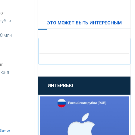
ВТБ24
уют
уб. в
ЭТО МОЖЕТ БЫТЬ ИНТЕРЕСНЫМ
«МОСКОВСКИЙ
ИНДУСТРИАЛЬНЫЙ БАНК»
,8 млн
«ПАО МОСОБЛБАНК»
ил
«БАНК САНКТ-ПЕТЕРБУРГ»
июня
ИНТЕРВЬЮ
«ПРОМСВЯЗЬБАНК»
«НОВИКОМБАНК»
«СМП БАНК»
Service.