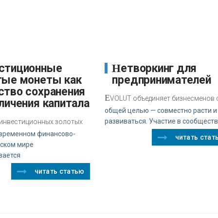
Нетворкинг для
тые монеты как
предпринимателей
ство сохранения
E
VOLUT объединяет бизнесменов 
личения капитала
общей целью — совместно расти и
развиваться. Участие в сообщест
 инвестиционных золотых
овременном финансово-
читать стат
ском мире
вается
читать статью