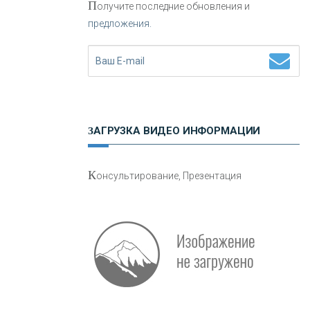
П
олучите последние обновления и
предложения.
Н
етворкинг для предпринимателей
ЗАГРУЗКА ВИДЕО ИНФОРМАЦИИ
О
шибки при покупке подержанного
К
онсультирование, Презентация
авто