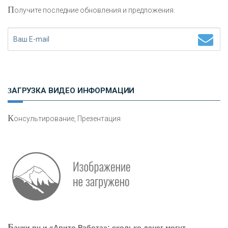
П
олучите последние обновления и предложения.
Н
етворкинг для предпринимателей
ЗАГРУЗКА ВИДЕО ИНФОРМАЦИИ
К
онсультирование, Презентация
Р
абота мечты. Что банки делают для того, чтобы
привлечь и удержать персонал - «Интервью»
О
шибки при покупке подержанного авто
Б
анки.ру и «Авито Работа»: сколько денег могут