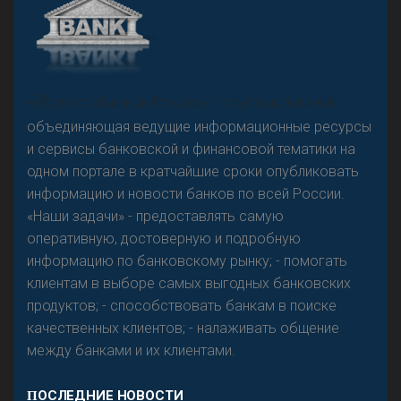
А
двокат it
Р
езкого разворота на рынке автокредитов не
«Н
овости Банков России» – группа компаний,
предвидится - «Интервью»
объединяющая ведущие информационные ресурсы
и сервисы банковской и финансовой тематики на
одном портале в кратчайшие сроки опубликовать
информацию и новости банков по всей России.
«Наши задачи» - предоставлять самую
оперативную, достоверную и подробную
информацию по банковскому рынку; - помогать
клиентам в выборе самых выгодных банковских
продуктов; - способствовать банкам в поиске
качественных клиентов; - налаживать общение
между банками и их клиентами.
ПОСЛЕДНИЕ НОВОСТИ