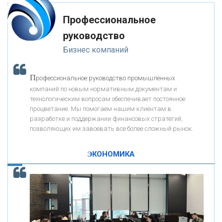
мимо ушей. Он никогда не бывает полезен никому, кроме того, кто его
«РОСЕВРОБАНК»
дал.
Профессиональное
-- Люблю давать советы и очень не люблю, когда их дают мне.
руководство
«ПРЕСС-СЛУЖБА ВТБ24»
Бизнес компаний
«АВТОГРАДБАНК»
П
рофессиональное руководство промышленных
К
компаний по новым нормативным документам и
ак Система быстрых платежей за пять лет
«ПРОМРЕГИОНБАНК»
технологическим вопросам обеспечивает постоянное
изменила финансовый рынок - «Интервью»
процветание. Мы помогаем нашим клиентам в
разработке и поддержании финансовых стратегий,
ОНАС
позволяющих им завоевать все более сложный рынок.
ЭКОНОМИКА
КОНТАКТЫ